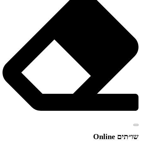
שו״תים Online