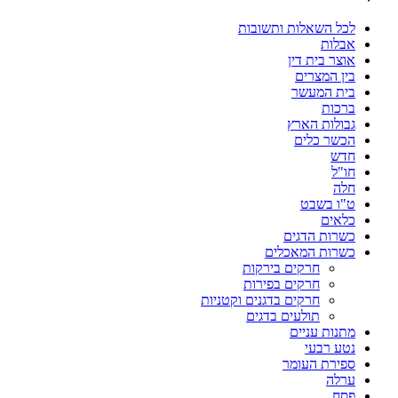
לכל השאלות ותשובות
אבלות
אוצר בית דין
בין המצרים
בית המעשר
ברכות
גבולות הארץ
הכשר כלים
חדש
חו"ל
חלה
ט"ו בשבט
כלאים
כשרות הדגים
כשרות המאכלים
חרקים בירקות
חרקים בפירות
חרקים בדגנים וקטניות
תולעים בדגים
מתנות עניים
נטע רבעי
ספירת העומר
ערלה
פסח