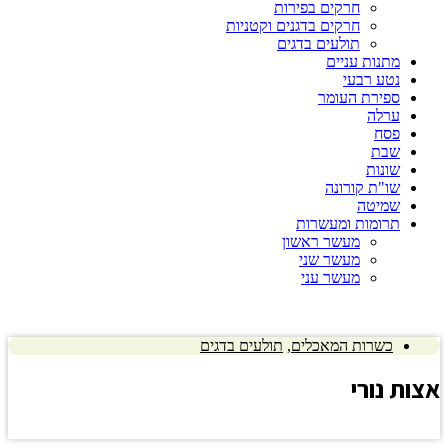
חרקים בפירות
חרקים בדגנים וקטניות
תולעים בדגים
מתנות עניים
נטע רבעי
ספירת העומר
ערלה
פסח
שבת
שונות
שו"ת קורונה
שמיטה
תרומות ומעשרות
מעשר ראשון
מעשר שני
מעשר עני
כשרות המאכלים
,
תולעים בדגים
א
צות נורי
לחץ כאן להצגת התשובה