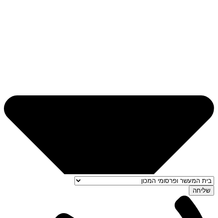
בלילת העלים. [קשה מאד להבחנה, והבחנתי בזה במיקרוסקופ מיוחד
המחובר למחשב ומגדיל מאד].
שליחה