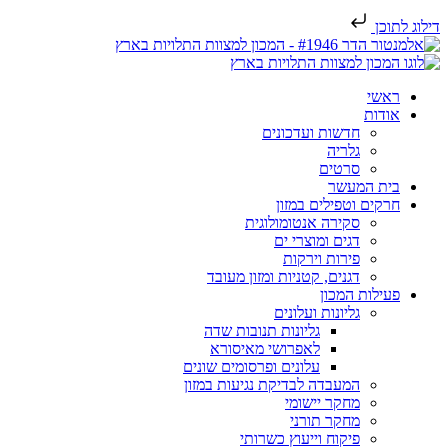
דילוג לתוכן
ראשי
אודות
חדשות ועדכונים
גלריה
סרטים
בית המעשר
חרקים וטפילים במזון
סקירה אנטומולוגית
דגים ומוצרי ים
פירות וירקות
דגנים, קטניות ומזון מעובד
פעילות המכון
גליונות ועלונים
גליונות תנובות שדה
לאפרושי מאיסורא
עלונים ופרסומים שונים
המעבדה לבדיקת נגיעות במזון
מחקר יישומי
מחקר תורני
פיקוח וייעוץ כשרותי