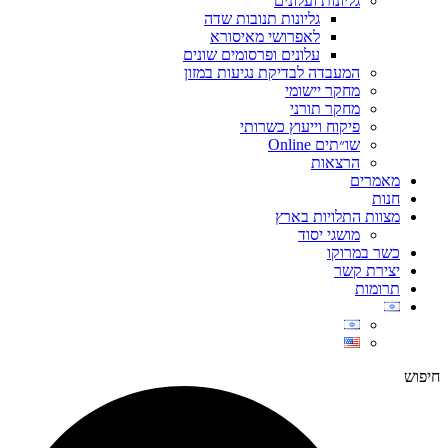
גליונות ועלונים
גליונות תנובות שדה
לאפרושי מאיסורא
עלונים ופרסומים שונים
המעבדה לבדיקת נגיעות במזון
מחקר יישומי
מחקר תורני
פיקוח וייעוץ כשרותי
שו״תים Online
הרצאות
מאמרים
חנות
מצוות התלויות בארץ
מושגי יסוד
כשר במרוקו
יצירת קשר
תרומות
חיפוש