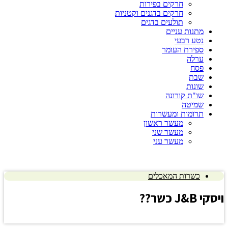
חרקים בפירות
חרקים בדגנים וקטניות
תולעים בדגים
מתנות עניים
נטע רבעי
ספירת העומר
ערלה
פסח
שבת
שונות
שו"ת קורונה
שמיטה
תרומות ומעשרות
מעשר ראשון
מעשר שני
מעשר עני
כשרות המאכלים
ו
יסקי J&B כשר??
לחץ כאן להצגת התשובה