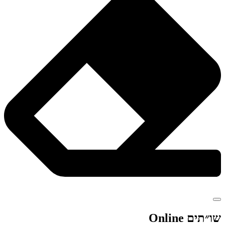
שו״תים Online