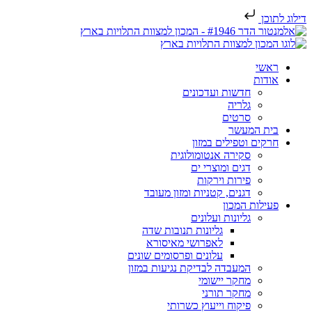
דילוג לתוכן
ראשי
אודות
חדשות ועדכונים
גלריה
סרטים
בית המעשר
חרקים וטפילים במזון
סקירה אנטומולוגית
דגים ומוצרי ים
פירות וירקות
דגנים, קטניות ומזון מעובד
פעילות המכון
גליונות ועלונים
גליונות תנובות שדה
לאפרושי מאיסורא
עלונים ופרסומים שונים
המעבדה לבדיקת נגיעות במזון
מחקר יישומי
מחקר תורני
פיקוח וייעוץ כשרותי