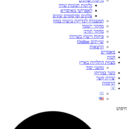
גליונות ועלונים
גליונות תנובות שדה
לאפרושי מאיסורא
עלונים ופרסומים שונים
המעבדה לבדיקת נגיעות במזון
מחקר יישומי
מחקר תורני
פיקוח וייעוץ כשרותי
שו״תים Online
הרצאות
מאמרים
חנות
מצוות התלויות בארץ
מושגי יסוד
כשר במרוקו
יצירת קשר
תרומות
חיפוש