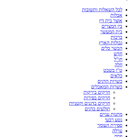
לכל השאלות ותשובות
אבלות
אוצר בית דין
בין המצרים
בית המעשר
ברכות
גבולות הארץ
הכשר כלים
חדש
חו"ל
חלה
ט"ו בשבט
כלאים
כשרות הדגים
כשרות המאכלים
חרקים בירקות
חרקים בפירות
חרקים בדגנים וקטניות
תולעים בדגים
מתנות עניים
נטע רבעי
ספירת העומר
ערלה
פסח