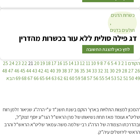
ספרי
תולעת שני
.
 זה' אין זה אלא דברים שאינם ראויים לא במחשבה ולא
 ותמיהה גדולה שבתשובה בהלכה כותבים סגנון כזה, והוא
ים
 עון].
,
גים
ה סולית ללא עור בכשרות מהדרין
 להצגת התשובה
25
24
23
22
21
20
19
18
17
16
15
14
13
12
11
10
9
8
7
6
5
48
47
46
45
44
43
42
41
40
39
38
37
36
35
34
33
32
31
30
53
54
55
56
57
58
59
60
61
62
63
64
65
66
67
68
69
הבא
ים התשובה שאין לסמוך ואין לרכוש דג זה.
נו…
 התלויות בארץ’ הוקם בשנת תשנ”ד ע”י הרה”ג שניאור זלמן רווח
 מאז תחת נשיאותו של מרן הראש”ל הגר”ע יוסף זצוק”ל,
מודה של הרה”ג רבי שלמה משה עמאר שליט”א הראש”ל והרב
ים עיה”ק.