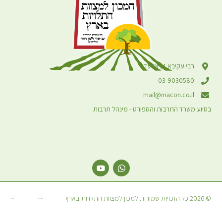
יבא 4, אלעד
03-9030
mail@macon.c
ד התרבות והספורט - מינהל תרבות
קידום אורגני: יוסיז קידום אתרים
עיצוב: מיכאל אמרוסי