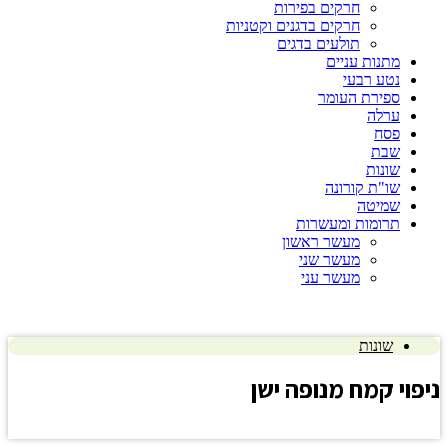
חרקים בפירות
חרקים בדגנים וקטניות
תולעים בדגים
מתנות עניים
נטע רבעי
ספירת העומר
ערלה
פסח
שבת
שונות
שו"ת קורונה
שמיטה
תרומות ומעשרות
מעשר ראשון
מעשר שני
מעשר עני
שונות
נ
יפוי קמח מנופה ישן
לחץ כאן להצגת התשובה