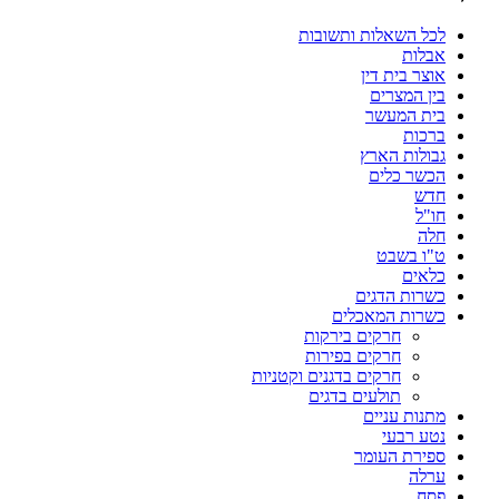
לכל השאלות ותשובות
אבלות
אוצר בית דין
בין המצרים
בית המעשר
ברכות
גבולות הארץ
הכשר כלים
חדש
חו"ל
חלה
ט"ו בשבט
כלאים
כשרות הדגים
כשרות המאכלים
חרקים בירקות
חרקים בפירות
חרקים בדגנים וקטניות
תולעים בדגים
מתנות עניים
נטע רבעי
ספירת העומר
ערלה
פסח