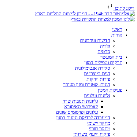
דילוג לתוכן
ראשי
אודות
חדשות ועדכונים
גלריה
סרטים
בית המעשר
חרקים וטפילים במזון
סקירה אנטומולוגית
דגים ומוצרי ים
פירות וירקות
דגנים, קטניות ומזון מעובד
פעילות המכון
גליונות ועלונים
גליונות תנובות שדה
לאפרושי מאיסורא
עלונים ופרסומים שונים
המעבדה לבדיקת נגיעות במזון
מחקר יישומי
מחקר תורני
פיקוח וייעוץ כשרותי