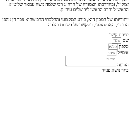
שלא יצמח מעל פני הקרקע, ובכה"ג אין זה אלא רקבון ולא כלאים].
קרקע גלויה. 6. להמתין כך, עד שתסיימו את הבנייה, ואז תחליטו היכן
זצוק”ל, ובהדרכתו הצמודה של הרה”ג רבי שלמה משה עמאר שליט”א
לשתול מחדש. 7. כמובן שאפשר לשתול מעכשיו בתנאים הקודמים. 7.
הראש”ל והרב הראשי לירושלים עיה”ק.
אפשר גם להעביר למישהו אחר שהוא רוצה, ובמצב הנוכחי [למרות שיש
מעבר קצר עם רכב] לא יצטרכו לספור ערלה מחדש.
ייחודיותו של המכון הוא, בידע המקצועי וההלכתי הרב שהוא צבר הן מהפן
הבוטני, האנטמולוגי, בהקשר של כשרות והלכה.
יצירת קשר
שם
טלפון
אימייל
הודעה
בחר נושא פנייה