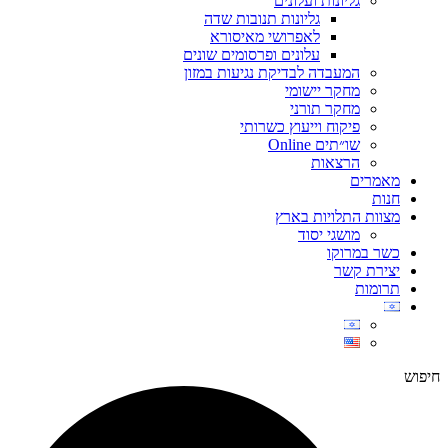
גליונות ועלונים
גליונות תנובות שדה
לאפרושי מאיסורא
עלונים ופרסומים שונים
המעבדה לבדיקת נגיעות במזון
מחקר יישומי
מחקר תורני
פיקוח וייעוץ כשרותי
שו״תים Online
הרצאות
מאמרים
חנות
מצוות התלויות בארץ
מושגי יסוד
כשר במרוקו
יצירת קשר
תרומות
חיפוש