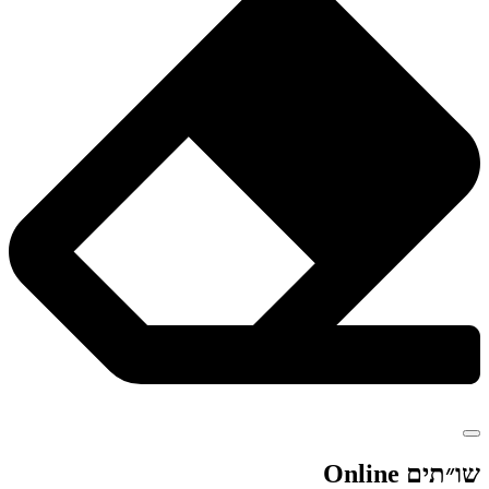
שו״תים Online