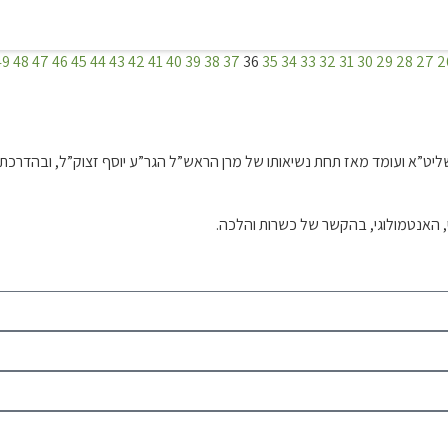
ור שהתפלל שבת אחת או אף כמה שבתות, ולא קרא בתורה, חייב להשלים הפרשיו
מן יח’
ת.
49
48
47
46
45
44
43
42
41
40
39
38
37
36
35
34
33
32
31
30
29
28
27
2
פלל בודד לעצמו, נחלקו הפוסקים אם חלה חובת קריאת התורה, והגם שאותם שאי
 לזה, שבאופן כזה אין טורח ציבור.
קבוע בלבד [להוציא ירושלים בין החומות]. ויש מי שכתבו שעל פי הקבלה יאמר
ראו לו ברצף את כל הפרשיות שהחסירו מפרשת ויקרא או צו כל אחד לפי ענינו, ו
וח שליט”א ועומד מאז תחת נשיאותו של מרן הראש”ל הגר”ע יוסף זצוק”ל, ובה
 ויש שם גם ס"ת, כן מברכים. ונהגו להקל בתפילה קבועה גם אם אין ס"ת, וגם
מן יז’
מן טז’
י, האנטמולוגי, בהקשר של כשרות והלכה.