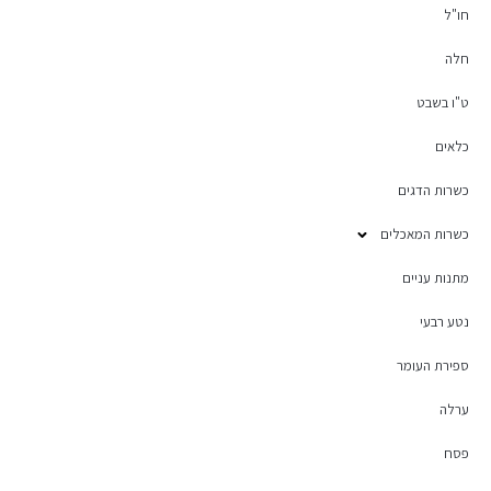
חו"ל
חלה
ט"ו בשבט
כלאים
כשרות הדגים
כשרות המאכלים
מתנות עניים
נטע רבעי
ספירת העומר
ערלה
פסח