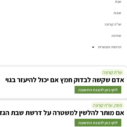
שבת
שונות
שו"ת קורונה
שמיטה
תרומות ומעשרות
שו"ת קורונה
א
דם שקשה לבדוק חמץ אם יכול להיעזר בגוי
לחץ כאן להצגת התשובה
פסח
,
שו"ת קורונה
תשובה
א
ם מותר להלשין למשטרה על דרשת שבת הגד
כיון שבאפשרותך להתנייד בבית עם כסא גלגלים, אז הנכון הו
לחץ כאן להצגת התשובה
עמה ותעקבי אחריה כל זמן שהיא בודקת כפי הנצרך בכל המקו