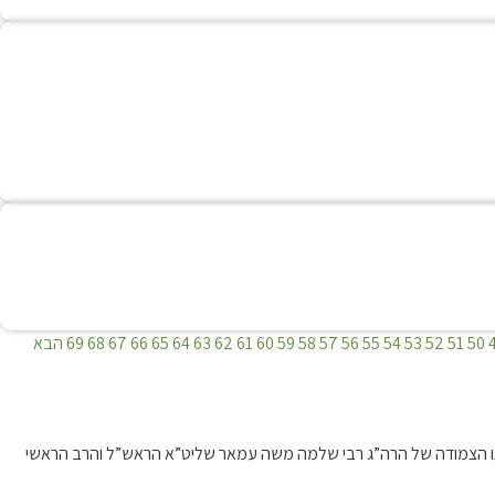
ש בשמיטה זו גם תמיכה ממשלתית במשביתים], או גידול
דה.
גידול לבהמה של תבן וקש אין איסור ספיחין, אלא רק
50
51
52
53
54
55
56
57
58
59
60
61
62
63
64
65
66
67
68
69
הבא
 מהפרשת חלה.
דרכתו הצמודה של הרה”ג רבי שלמה משה עמאר שליט”א הראש”ל והרב הראשי
שטוב לחוש לזה.