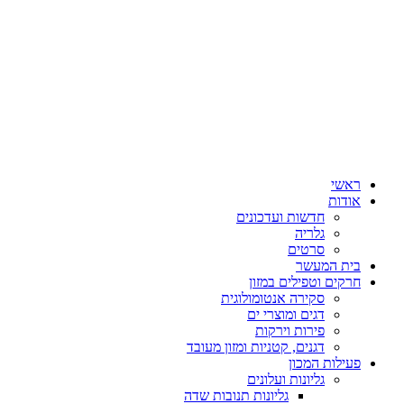
ראשי
אודות
חדשות ועדכונים
גלריה
סרטים
בית המעשר
חרקים וטפילים במזון
סקירה אנטומולוגית
דגים ומוצרי ים
פירות וירקות
דגנים, קטניות ומזון מעובד
פעילות המכון
גליונות ועלונים
גליונות תנובות שדה