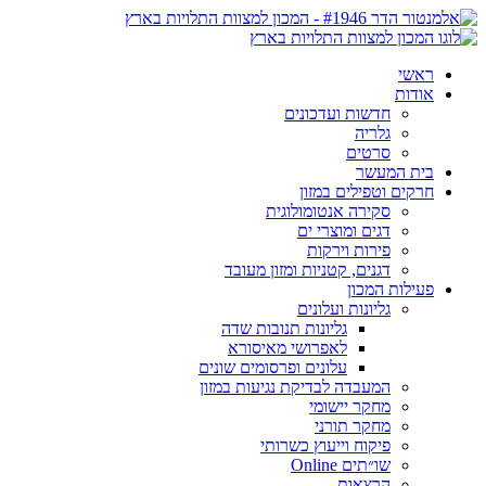
ראשי
אודות
חדשות ועדכונים
גלריה
סרטים
בית המעשר
חרקים וטפילים במזון
סקירה אנטומולוגית
דגים ומוצרי ים
פירות וירקות
דגנים, קטניות ומזון מעובד
פעילות המכון
גליונות ועלונים
גליונות תנובות שדה
לאפרושי מאיסורא
עלונים ופרסומים שונים
המעבדה לבדיקת נגיעות במזון
מחקר יישומי
מחקר תורני
פיקוח וייעוץ כשרותי
שו״תים Online
הרצאות