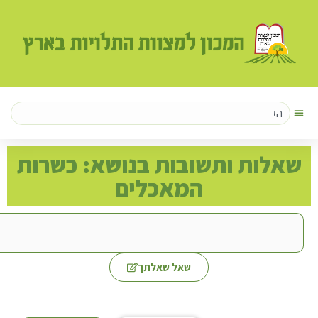
לות ותשובות בנושא: כשרות
המאכלים
שאל שאלתך