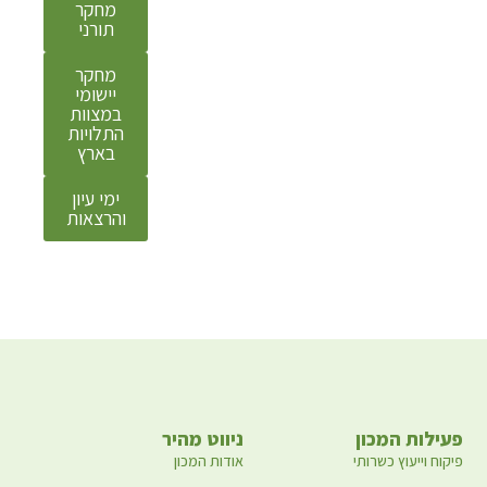
מחקר
אתה יכול
תורני
להסיר
את החלק
מחקר
הדק
יישומי
במצוות
המכוסה
התלויות
קרום
בארץ
שחור,
והשאר
ימי עיון
והרצאות
בחזקת
נקי.
בהצלחה.
ות המכון
ניווט מהיר
וייעוץ כשרותי
אודות המכון