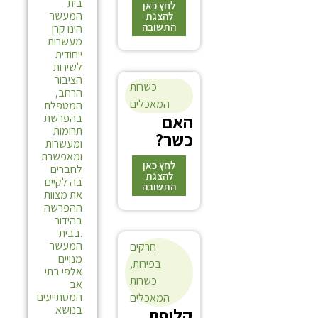
חיצונית.
בית
לחץ כאן
שלהם
שתנאי
המעשר
להצגת
התשובה
הינו קרן
שדינו
האריזה
מעשרות
כאפייה
נשארו
ייחודית
תשובה
גמורה
כבראשונ
לשירות
הציבור
ולכן דינו
ה, אין
כשרות
הרחב,
ככל דבר
לחוש.
1. בדקת
המאכלים
המטפלת
אפוי, כגון
ה
אם
בהפרשת
מדגם של
תרומות
חלות או
כשר?
10 אחוז
ומעשרות
לחם
לצימוקים
ומאפשרת
שמותר
לחץ כאן
לחברים
במים
להצגת
בה לקיים
לחמם
התשובה
חמים עד
את מצוות
בשבת.
שהמדגם
ההפרשה
ויניח בזה
תשובה
בהידור
יתפח ועם
.בבית
על
היד
המעשר
חרקים
הפלטה
ישפשו
מנויים
כשר
בפירות
,
כל אחד
אלפי בתי
שירד כל
למהדרין
כשרות
אב
כמנהגו
מה
המסתייעים
המאכלים
בזה,
שצמוד.
בנושא
ק
ליפת