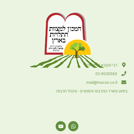
רבי עקיבא 4, אלעד
03-9030580
mail@macon.co.il
משרד התרבות והספורט - מינהל תרבות