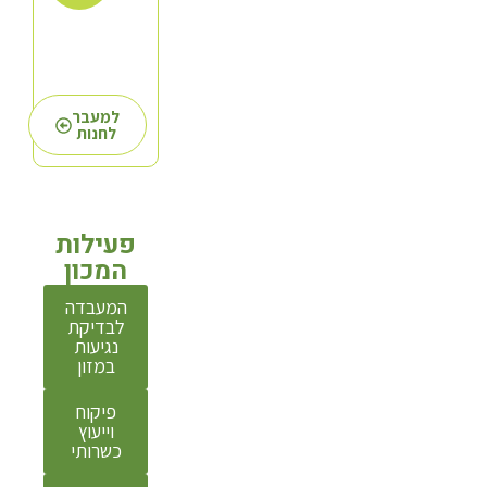
אשר מכין
דגי הרינג
לאחר
בדיקה
ומשווק
למעבר
לחנות
אותם
כנקי
מחשש
תולעים,
פעילות
וממה
המכון
ששמעתי
עליו אז
המעבדה
הוא עושה
לבדיקת
נגיעות
את
במזון
עבודתו
נאמנה.
פיקוח
וייעוץ
לגבי דג
כשרותי
מקרל –