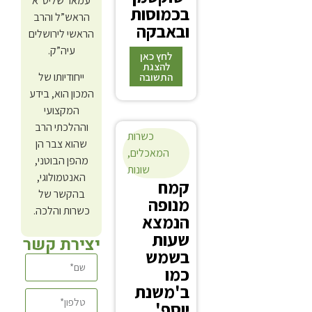
עמאר שליט”א
בכמוסות
לסחיטת
הראש”ל והרב
ובאבקה
פרי הדר,
הראשי לירושלים
אין בעיה
עיה”ק.
לחץ כאן
עם המיץ.
להצגת
ייחודיותו של
התשובה
ולגבי
המכון הוא, בידע
הסכין יש
תשובה
המקצועי
לוודא
וההלכתי הרב
למה עוד
כשרות
שהוא צבר הן
זה
אכן
המאכלים
,
מהפן הבוטני,
משמש
הכמוסות
שונות
האנטמולוגי,
ואם אכן
ק
מח
עשויות
בהקשר של
משמש
מנופה
מטאנאט
כשרות והלכה.
רק לחתוך
הנמצא
שמקורו
פירות
שעות
בג'לטין
יצירת קשר
קודם
בשמש
חזיר.
סחיטה,
כמו
העקרון
אפשר
ההלכתי
ב'משנת
להשתמ
שג'לטין
יוסף'