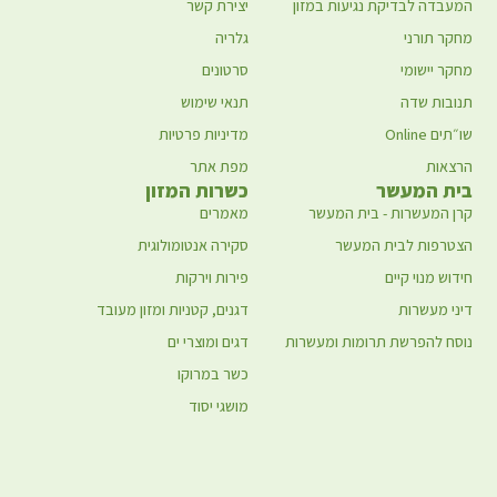
 לבדיקת נגיעות במזון
יצירת קשר
ורני
גלריה
ישומי
סרטונים
ת שדה
תנאי שימוש
On
מדיניות פרטיות
ת
מפת אתר
המעשר
כשרות המזון
מעשרות - בית המעשר
מאמרים
ות לבית המעשר
סקירה אנטומולוגית
נוי קיים
פירות וירקות
עשרות
דגנים, קטניות ומזון מעובד
להפרשת תרומות ומעשרות
דגים ומוצרי ים
כשר במרוקו
מושגי יסוד