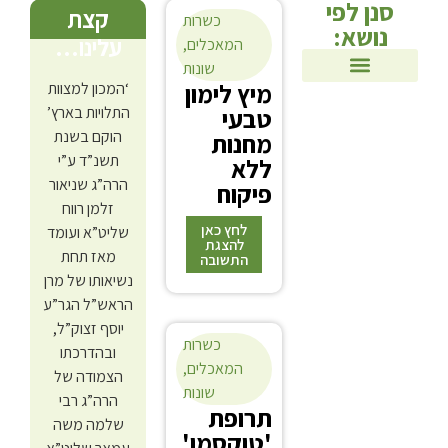
סנן לפי
קצת
כשרות
נושא:
עלינו…
המאכלים
,
שונות
מ
יץ לימון
‘המכון למצוות
ולות הארץ
רות הדגים
ירת העומר
ל השאלות ותשובות
רומות ומעשרות
שרות המאכלים
טבעי
התלויות בארץ’
הוקם בשנת
מחנות
תשנ”ד ע”י
ללא
הרה”ג שניאור
פיקוח
זלמן רווח
לחץ כאן
שליט”א ועומד
להצגת
מאז תחת
התשובה
נשיאותו של מרן
הראש”ל הגר”ע
תשובה
יוסף זצוק”ל,
כשרות
ובהדרכתו
אם
המאכלים
,
הצמודה של
המכונה
שונות
הרה”ג רבי
ת
רופת
משמשת
שלמה משה
'טוקסמן'
רק