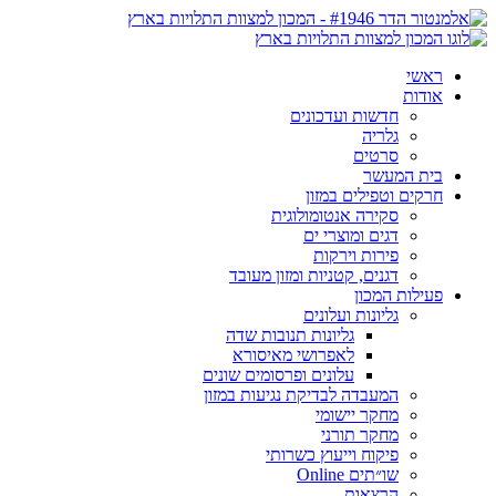
ראשי
אודות
חדשות ועדכונים
גלריה
סרטים
בית המעשר
חרקים וטפילים במזון
סקירה אנטומולוגית
דגים ומוצרי ים
פירות וירקות
דגנים, קטניות ומזון מעובד
פעילות המכון
גליונות ועלונים
גליונות תנובות שדה
לאפרושי מאיסורא
עלונים ופרסומים שונים
המעבדה לבדיקת נגיעות במזון
מחקר יישומי
מחקר תורני
פיקוח וייעוץ כשרותי
שו״תים Online
הרצאות