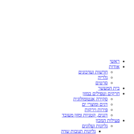
ראשי
אודות
חדשות ועדכונים
גלריה
סרטים
בית המעשר
חרקים וטפילים במזון
סקירה אנטומולוגית
דגים ומוצרי ים
פירות וירקות
דגנים, קטניות ומזון מעובד
פעילות המכון
גליונות ועלונים
גליונות תנובות שדה