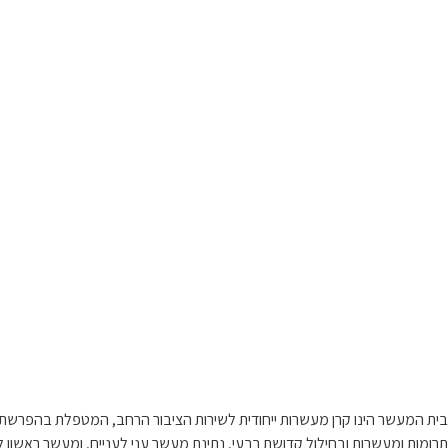
בית המעשר הינו קרן מעשרות ייחודית לשירות הציבור הרחב, המטפלת בהפרשת
תרומות ומעשרות ובחילול קדושת רבעי, נתינת מעשר עני לעניים, ומעשר ראשון לל