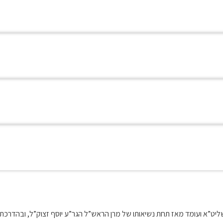
וח שליט”א ועומד מאז תחת נשיאותו של מרן הראש”ל הגר”ע יוסף זצוק”ל, ובה