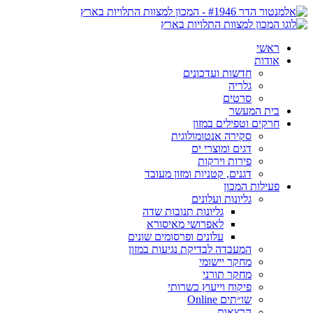
ראשי
אודות
חדשות ועדכונים
גלריה
סרטים
בית המעשר
חרקים וטפילים במזון
סקירה אנטומולוגית
דגים ומוצרי ים
פירות וירקות
דגנים, קטניות ומזון מעובד
פעילות המכון
גליונות ועלונים
גליונות תנובות שדה
לאפרושי מאיסורא
עלונים ופרסומים שונים
המעבדה לבדיקת נגיעות במזון
מחקר יישומי
מחקר תורני
פיקוח וייעוץ כשרותי
שו״תים Online
הרצאות