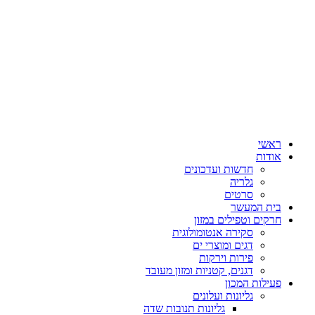
ראשי
אודות
חדשות ועדכונים
גלריה
סרטים
בית המעשר
חרקים וטפילים במזון
סקירה אנטומולוגית
דגים ומוצרי ים
פירות וירקות
דגנים, קטניות ומזון מעובד
פעילות המכון
גליונות ועלונים
גליונות תנובות שדה