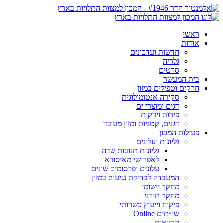
ראשי
אודות
חדשות ועדכונים
גלריה
סרטים
בית המעשר
חרקים וטפילים במזון
סקירה אנטומולוגית
דגים ומוצרי ים
פירות וירקות
דגנים, קטניות ומזון מעובד
פעילות המכון
גליונות ועלונים
גליונות תנובות שדה
לאפרושי מאיסורא
עלונים ופרסומים שונים
המעבדה לבדיקת נגיעות במזון
מחקר יישומי
מחקר תורני
פיקוח וייעוץ כשרותי
שו״תים Online
הרצאות