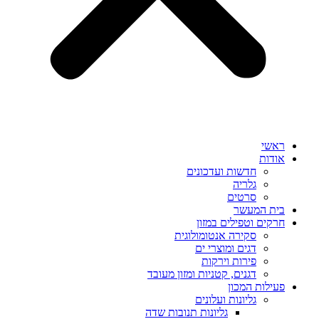
ראשי
אודות
חדשות ועדכונים
גלריה
סרטים
בית המעשר
חרקים וטפילים במזון
סקירה אנטומולוגית
דגים ומוצרי ים
פירות וירקות
דגנים, קטניות ומזון מעובד
פעילות המכון
גליונות ועלונים
גליונות תנובות שדה