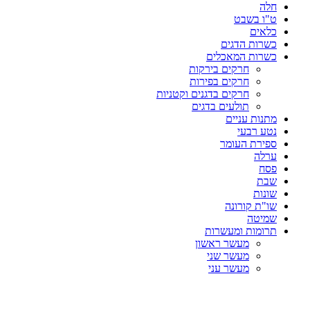
חלה
ט"ו בשבט
כלאים
כשרות הדגים
כשרות המאכלים
חרקים בירקות
חרקים בפירות
חרקים בדגנים וקטניות
תולעים בדגים
מתנות עניים
נטע רבעי
ספירת העומר
ערלה
פסח
שבת
שונות
שו"ת קורונה
שמיטה
תרומות ומעשרות
מעשר ראשון
מעשר שני
מעשר עני