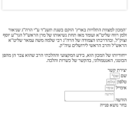
לחץ כאן להצגת התשובה
תשובה
קצת עלינו…
‘המכון למצוות התלויות בארץ’ הוקם בשנת תשנ”ד ע”י הרה”ג שניאור
זלמן רווח שליט”א ועומד מאז תחת נשיאותו של מרן הראש”ל הגר”ע יוסף
זצוק”ל, ובהדרכתו הצמודה של הרה”ג רבי שלמה משה עמאר שליט”א
הראש”ל והרב הראשי לירושלים עיה”ק.
ייחודיותו של המכון הוא, בידע המקצועי וההלכתי הרב שהוא צבר הן מהפן
הבוטני, האנטמולוגי, בהקשר של כשרות והלכה.
יצירת קשר
שם
טלפון
אימייל
הודעה
בחר נושא פנייה