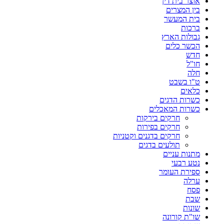
אוצר בית דין
בין המצרים
בית המעשר
ברכות
גבולות הארץ
הכשר כלים
חדש
חו"ל
חלה
ט"ו בשבט
כלאים
כשרות הדגים
כשרות המאכלים
חרקים בירקות
חרקים בפירות
חרקים בדגנים וקטניות
תולעים בדגים
מתנות עניים
נטע רבעי
ספירת העומר
ערלה
פסח
שבת
שונות
שו"ת קורונה