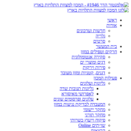
ראשי
אודות
חדשות ועדכונים
גלריה
סרטים
בית המעשר
חרקים וטפילים במזון
סקירה אנטומולוגית
דגים ומוצרי ים
פירות וירקות
דגנים, קטניות ומזון מעובד
פעילות המכון
גליונות ועלונים
גליונות תנובות שדה
לאפרושי מאיסורא
עלונים ופרסומים שונים
המעבדה לבדיקת נגיעות במזון
מחקר יישומי
מחקר תורני
פיקוח וייעוץ כשרותי
שו״תים Online
הרצאות