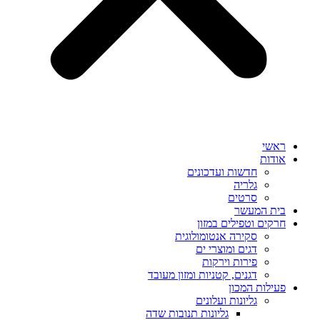
ראשי
אודות
חדשות ועדכונים
גלריה
סרטים
בית המעשר
חרקים וטפילים במזון
סקירה אנטומולוגית
דגים ומוצרי ים
פירות וירקות
דגנים, קטניות ומזון מעובד
פעילות המכון
גליונות ועלונים
גליונות תנובות שדה