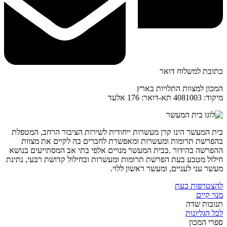
כתובת למשלוח דואר
המכון למצוות התלויות בארץ
מיקוד: 4081003 תא-דואר: 176 אלעד
בית המעשר הינו קרן מעשרות ייחודית לשירות הציבור הרחב, המטפלת
בהפרשת תרומות ומעשרות ומאפשרת לחברים בה לקיים את מצוות
ההפרשה בהידור .בבית המעשר מנויים אלפי בתי אב המסתייעים בנושא
חילול מטבע בעת הפרשת תרומות ומעשרות ובחילול קדושת רבעי, נתינת
מעשר עני לעניים, ומעשר ראשון ללוי.
להצטרפות כעת
מנוי קיים
תנובות שדה
לכל הגליונות
ספרי המכון