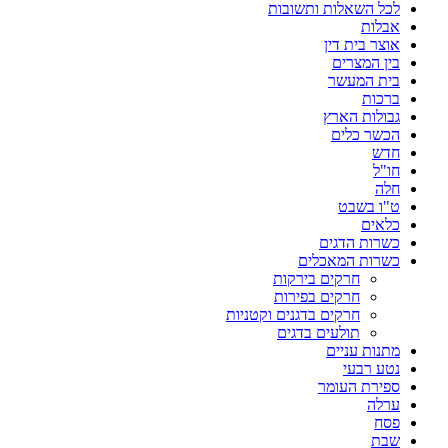
לכל השאלות ותשובות
אבלות
אוצר בית דין
בין המצרים
בית המעשר
ברכות
גבולות הארץ
הכשר כלים
חדש
חו"ל
חלה
ט"ו בשבט
כלאים
כשרות הדגים
כשרות המאכלים
חרקים בירקות
חרקים בפירות
חרקים בדגנים וקטניות
תולעים בדגים
מתנות עניים
נטע רבעי
ספירת העומר
ערלה
פסח
שבת