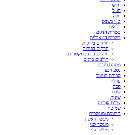
חדש
חו"ל
חלה
ט"ו בשבט
כלאים
כשרות הדגים
כשרות המאכלים
חרקים בירקות
חרקים בפירות
חרקים בדגנים וקטניות
תולעים בדגים
מתנות עניים
נטע רבעי
ספירת העומר
ערלה
פסח
שבת
שונות
שו"ת קורונה
שמיטה
תרומות ומעשרות
מעשר ראשון
מעשר שני
מעשר עני