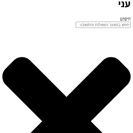
עני
חיפוש