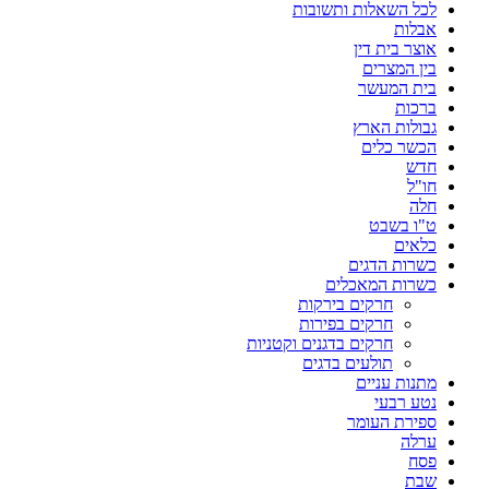
לכל השאלות ותשובות
אבלות
אוצר בית דין
בין המצרים
בית המעשר
ברכות
גבולות הארץ
הכשר כלים
חדש
חו"ל
חלה
ט"ו בשבט
כלאים
כשרות הדגים
כשרות המאכלים
חרקים בירקות
חרקים בפירות
חרקים בדגנים וקטניות
תולעים בדגים
מתנות עניים
נטע רבעי
ספירת העומר
ערלה
פסח
שבת