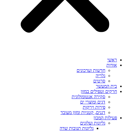
ראשי
אודות
חדשות ועדכונים
גלריה
סרטים
בית המעשר
חרקים וטפילים במזון
סקירה אנטומולוגית
דגים ומוצרי ים
פירות וירקות
דגנים, קטניות ומזון מעובד
פעילות המכון
גליונות ועלונים
גליונות תנובות שדה