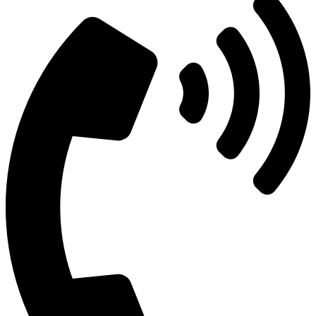
דיליה לגבי עורבים שיבואו, מאחר כי דרך העורבים לבוא על הדם, ולכן
דם מוגדר כ"גירי דיליה" מאחר כי הדם מזמן עורבים להגיע אף ממקום
רחוק, ולא מוגדר כהכנת מקום בלבד כמו סולם לגבי שובך חבירו או
סורגים כבשאלתנו.
כך גם ביאר ב"פתחי חושן" (נזיקין ח"ו, פרק י"ג הערה ל'), שדווקא כאשר
האדם ממציא דבר שגורם להגעת המזיקים באופן ישיר (כגון דם לעורבים)
מאחר כי בדם הוי כקורא לעורבים שיבואו כי דם הוא דבר שדרך עורבים
לבוא אליו, הרי הוא בכלל "גירי דיליה". אולם, התקנת סורגים שמוגדרת
"כהכנת מקום בעלמא" שיתכן שיבואו לשם הציפורים, אף אם בפועל
נמשכות לשם ציפורים, אין זו נחשבת לגרימת נזק ישירה, ועל כן אין לחייבו
בהסרת הסורגים.