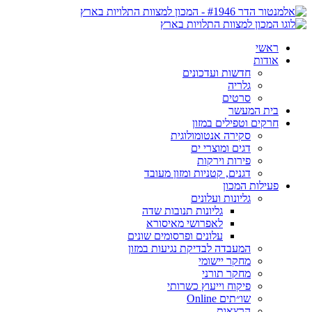
ראשי
אודות
חדשות ועדכונים
גלריה
סרטים
בית המעשר
חרקים וטפילים במזון
סקירה אנטומולוגית
דגים ומוצרי ים
פירות וירקות
דגנים, קטניות ומזון מעובד
פעילות המכון
גליונות ועלונים
גליונות תנובות שדה
לאפרושי מאיסורא
עלונים ופרסומים שונים
המעבדה לבדיקת נגיעות במזון
מחקר יישומי
מחקר תורני
פיקוח וייעוץ כשרותי
שו״תים Online
הרצאות