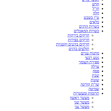
חדש
חו"ל
חלה
ט"ו בשבט
כלאים
כשרות הדגים
כשרות המאכלים
חרקים בירקות
חרקים בפירות
חרקים בדגנים וקטניות
תולעים בדגים
מתנות עניים
נטע רבעי
ספירת העומר
ערלה
פסח
שבת
שונות
שו"ת קורונה
שמיטה
תרומות ומעשרות
מעשר ראשון
מעשר שני
מעשר עני