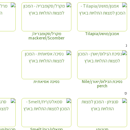
אמנון/מושט/Tilapia
מקרל/סקומבריה/
mackerel/Scomber
נ
נסיכת הנילוס/יאורן/Nile
נסיכה אסיאתית
perch
ס
סנוניתן
סמאלט/ריח/Smelt