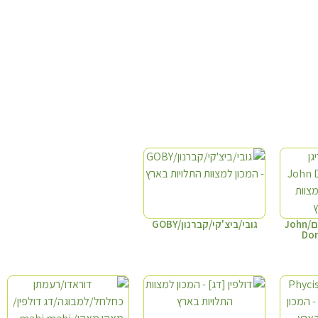
ג'ון דורי/מוריגן הכתם/John
גובי/ביצ'קי/קברנון/GOBY
Dor