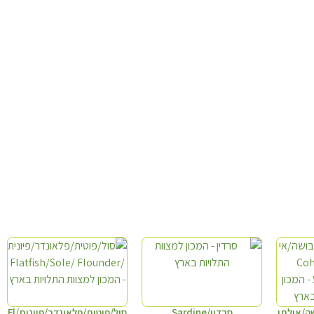
ה/אילתי
סרדין/Sardine
סול/פוטית/פלאונדר/פיונית/Fl