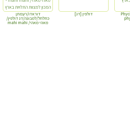
 הסלעים/ Phycis
דולפין [דג]
דוראדו/רעמתן
ph
כחלחל/למבוגה/דג דולפין/
מאהי מאהי/ mahi mahi