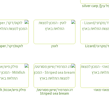
/ silver carp
קרוני/Lizard
לוטין
לוקוס/דקר/ Grouper
מאהי מאהי
דג המרמיר/שישן מסורטט/
מילק פיש/אכנס/ Milkfish
Striped sea bream