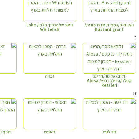
ואק ואק/גממית ים תיכונית/
וויטפיש/הנסיך הלבן/ Lake
Whitefish
Bastard grunt
ז
זלום/אלוסה/הרינג
זברה
קסלר/הרינג כספי/ Alosa
kessleri
ח
חד לסת
חאפש
חפף (חפפי