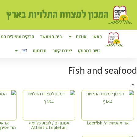
לתוכן
ראשי
אודות
בית המעשר
חרקים וטפילים במזו
כשר במרוקו
יצירת קשר
תרומות
Fish and seafood
א
אריאן/סטיליה/ Leerfish
אמנון ים / לובוט כל ימי/
אראס/
Atlantic tripletail
הודי/סיכן משוי