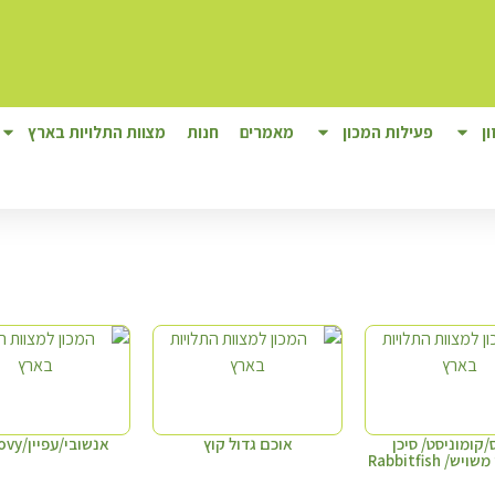
ן
פעילות המכון
מאמרים
חנות
מצוות התלויות בארץ
קומוניסט/ סיכן
אוכם גדול קוץ
אנשובי/עפיין/Anchovy
ש/ Rabbitfish