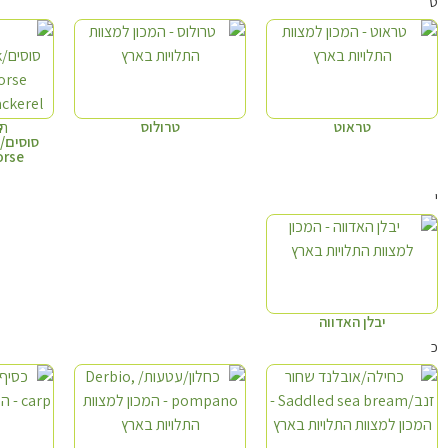
ט
טראוט
טרולוס
ט
orse
י
יבלן האדווה
כ