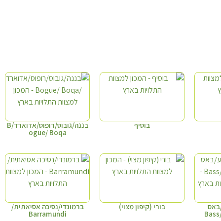
בוסיף
בננה/גובוס/רופוס/אדוארד/B
ogue/ Boqa
באס
בורי (קיפון מצוי)
ברמונדי/נסיכה אסיאתית/
Barramundi