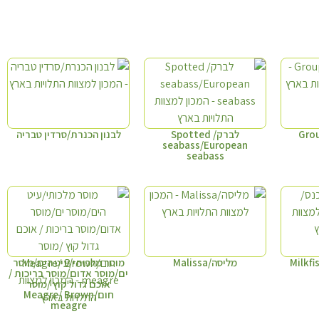
לברק/ Spotted
לבנון הכנרת/סרדין טבריה
seabass/European
seabass
מליסה/Malissa
מוסר מלכותי/עיט הים/מוסר
ים/מוסר אדום/מוסר בריכות /
אוכם גדול קוץ /מוסר
חום/Meagre/ Brown
meagre