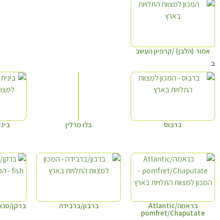
אמור (הלבן) /קרפיון העשב
ב
ברבוס
בלו מרלין
בינ
בראמה/Atlantic
ברבון/ברבידה
ברקן/סנאי/ ldier fish
pomfret/Chaputate