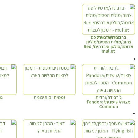
ברבוניה/אדמירל פס
צהוב/מולית הפסים/מולית
אדומה/סולטן איברהים/ Red
mullet
ג
ג'רבידה/ורדית
גממית ים תיכונית
גוב
מצויה/שישנית/Pandora
Common
ד