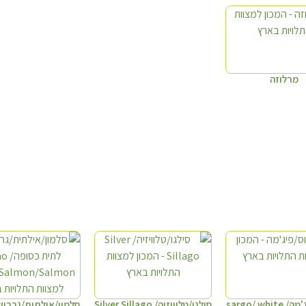
מרלוזה
סרגוס/פיג'מה/ sargo/ white
סילגו/טלוויזיה/ Silver Sillago
סלמון/אילתית/גרבוש