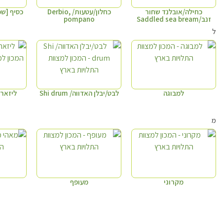
כחילה/אובלנד שחור
כחלון/עטעות/ Derbio,
כסיף [שפל עין]
זנב/Saddled sea bream
pompano
ל
למבוגה
לבט/יבלן האדווה/ Shi drum
ליזארד/מ
מ
מקרוני
מעופף