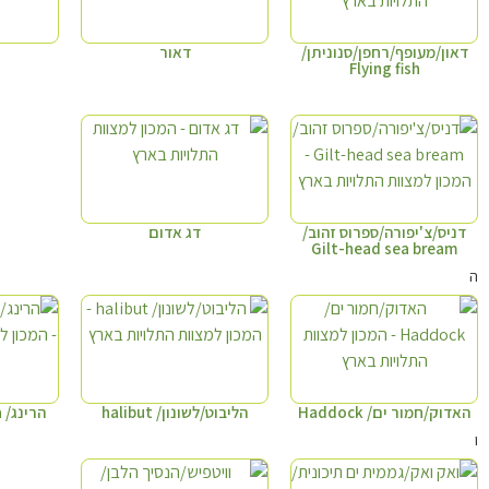
דאון/מעופף/רחפן/סנוניתן/
דאור
Flying fish
דניס/צ'יפורה/ספרוס זהוב/
דג אדום
Gilt-head sea bream
ה
האדוק/חמור ים/ Haddock
הליבוט/לשונון/ halibut
הרינג/ herrings/ Clupea
ו