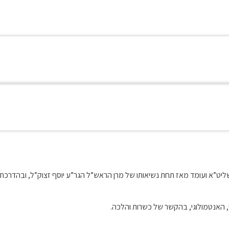
וח שליט”א ועומד מאז תחת נשיאותו של מרן הראש”ל הגר”ע יוסף זצוק”ל, ובה
י, האנטמולוגי, בהקשר של כשרות והלכה.