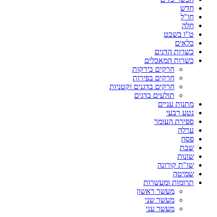
חדש
חו"ל
חלה
ט"ו בשבט
כלאים
כשרות הדגים
כשרות המאכלים
חרקים בירקות
חרקים בפירות
חרקים בדגנים וקטניות
תולעים בדגים
מתנות עניים
נטע רבעי
ספירת העומר
ערלה
פסח
שבת
שונות
שו"ת קורונה
שמיטה
תרומות ומעשרות
מעשר ראשון
מעשר שני
מעשר עני