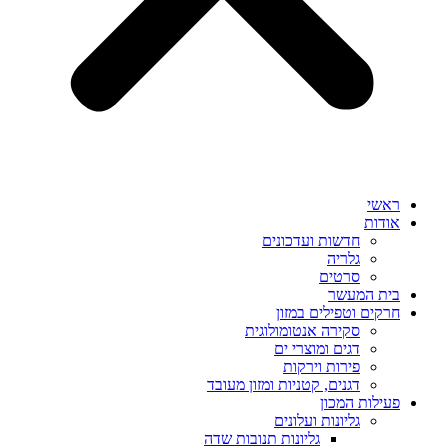
ראשי
אודות
חדשות ועדכונים
גלריה
סרטים
בית המעשר
חרקים וטפילים במזון
סקירה אנטומולוגית
דגים ומוצרי ים
פירות וירקות
דגנים, קטניות ומזון מעובד
פעילות המכון
גליונות ועלונים
גליונות תנובות שדה