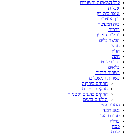
לכל השאלות ותשובות
אבלות
אוצר בית דין
בין המצרים
בית המעשר
ברכות
גבולות הארץ
הכשר כלים
חדש
חו"ל
חלה
ט"ו בשבט
כלאים
כשרות הדגים
כשרות המאכלים
חרקים בירקות
חרקים בפירות
חרקים בדגנים וקטניות
תולעים בדגים
מתנות עניים
נטע רבעי
ספירת העומר
ערלה
פסח
שבת