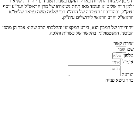
‘המכון למצוות התלויות בארץ’ הוקם בשנת תשנ”ד ע”י הרה”ג שניאור
זלמן רווח שליט”א ועומד מאז תחת נשיאותו של מרן הראש”ל הגר”ע יוסף
זצוק”ל, ובהדרכתו הצמודה של הרה”ג רבי שלמה משה עמאר שליט”א
הראש”ל והרב הראשי לירושלים עיה”ק.
ייחודיותו של המכון הוא, בידע המקצועי וההלכתי הרב שהוא צבר הן מהפן
הבוטני, האנטמולוגי, בהקשר של כשרות והלכה.
יצירת קשר
שם
טלפון
אימייל
הודעה
בחר נושא פנייה