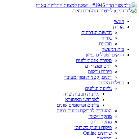
ראשי
אודות
חדשות ועדכונים
גלריה
סרטים
בית המעשר
חרקים וטפילים במזון
סקירה אנטומולוגית
דגים ומוצרי ים
פירות וירקות
דגנים, קטניות ומזון מעובד
פעילות המכון
גליונות ועלונים
גליונות תנובות שדה
לאפרושי מאיסורא
עלונים ופרסומים שונים
המעבדה לבדיקת נגיעות במזון
מחקר יישומי
מחקר תורני
פיקוח וייעוץ כשרותי
שו״תים Online
הרצאות