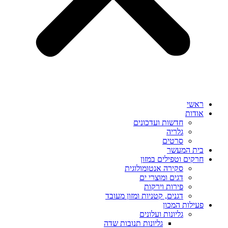
ראשי
אודות
חדשות ועדכונים
גלריה
סרטים
בית המעשר
חרקים וטפילים במזון
סקירה אנטומולוגית
דגים ומוצרי ים
פירות וירקות
דגנים, קטניות ומזון מעובד
פעילות המכון
גליונות ועלונים
גליונות תנובות שדה