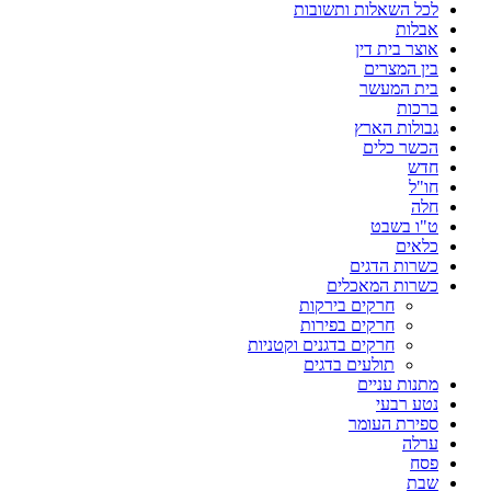
לכל השאלות ותשובות
אבלות
אוצר בית דין
בין המצרים
בית המעשר
ברכות
גבולות הארץ
הכשר כלים
חדש
חו"ל
חלה
ט"ו בשבט
כלאים
כשרות הדגים
כשרות המאכלים
חרקים בירקות
חרקים בפירות
חרקים בדגנים וקטניות
תולעים בדגים
מתנות עניים
נטע רבעי
ספירת העומר
ערלה
פסח
שבת