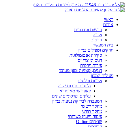
ראשי
אודות
חדשות ועדכונים
גלריה
סרטים
בית המעשר
חרקים וטפילים במזון
סקירה אנטומולוגית
דגים ומוצרי ים
פירות וירקות
דגנים, קטניות ומזון מעובד
פעילות המכון
גליונות ועלונים
גליונות תנובות שדה
לאפרושי מאיסורא
עלונים ופרסומים שונים
המעבדה לבדיקת נגיעות במזון
מחקר יישומי
מחקר תורני
פיקוח וייעוץ כשרותי
שו״תים Online
הרצאות