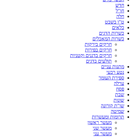
חדש
חו"ל
חלה
ט"ו בשבט
כלאים
כשרות הדגים
כשרות המאכלים
חרקים בירקות
חרקים בפירות
חרקים בדגנים וקטניות
תולעים בדגים
מתנות עניים
נטע רבעי
ספירת העומר
ערלה
פסח
שבת
שונות
שו"ת קורונה
שמיטה
תרומות ומעשרות
מעשר ראשון
מעשר שני
מעשר עני