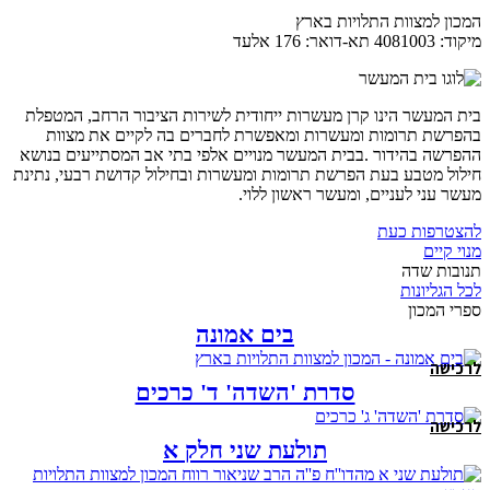
המכון למצוות התלויות בארץ
מיקוד: 4081003 תא-דואר: 176 אלעד
בית המעשר הינו קרן מעשרות ייחודית לשירות הציבור הרחב, המטפלת
בהפרשת תרומות ומעשרות ומאפשרת לחברים בה לקיים את מצוות
ההפרשה בהידור .בבית המעשר מנויים אלפי בתי אב המסתייעים בנושא
חילול מטבע בעת הפרשת תרומות ומעשרות ובחילול קדושת רבעי, נתינת
מעשר עני לעניים, ומעשר ראשון ללוי.
להצטרפות כעת
מנוי קיים
תנובות שדה
לכל הגליונות
ספרי המכון
בים אמונה
לרכישה
סדרת 'השדה' ד' כרכים
לרכישה
תולעת שני חלק א