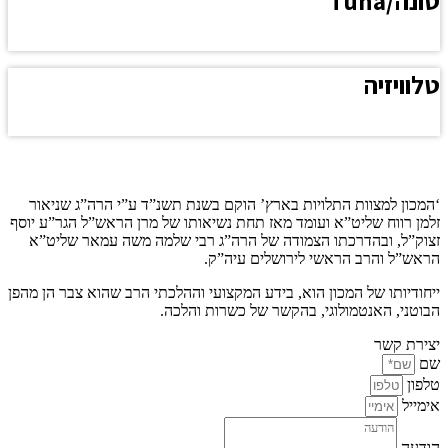
ט
ונה/Tuna
לחץ כאן להצגת התשובה
ט
לוויזיה
תשובה
לחץ כאן להצגת התשובה
תשובה
קצת עלינו…
‘המכון למצוות התלויות בארץ’ הוקם בשנת תשנ”ד ע”י הרה”ג שניאור
זלמן רווח שליט”א ועומד מאז תחת נשיאותו של מרן הראש”ל הגר”ע יוסף
זצוק”ל, ובהדרכתו הצמודה של הרה”ג רבי שלמה משה עמאר שליט”א
הראש”ל והרב הראשי לירושלים עיה”ק.
ייחודיותו של המכון הוא, בידע המקצועי וההלכתי הרב שהוא צבר הן מהפן
הבוטני, האנטמולוגי, בהקשר של כשרות והלכה.
יצירת קשר
שם
טלפון
אימייל
הודעה