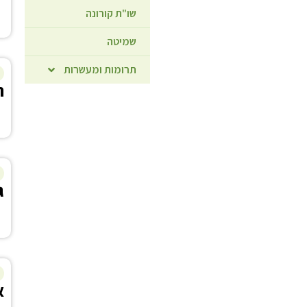
שו"ת קורונה
שמיטה
תרומות ומעשרות
ח
ג
א