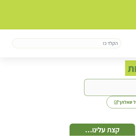
ת
 שאלתך
קצת עלינו…