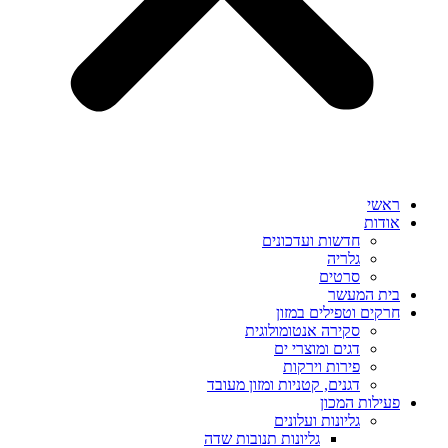
ראשי
אודות
חדשות ועדכונים
גלריה
סרטים
בית המעשר
חרקים וטפילים במזון
סקירה אנטומולוגית
דגים ומוצרי ים
פירות וירקות
דגנים, קטניות ומזון מעובד
פעילות המכון
גליונות ועלונים
גליונות תנובות שדה