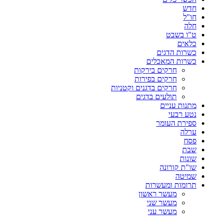
חדש
חו"ל
חלה
ט"ו בשבט
כלאים
כשרות הדגים
כשרות המאכלים
חרקים בירקות
חרקים בפירות
חרקים בדגנים וקטניות
תולעים בדגים
מתנות עניים
נטע רבעי
ספירת העומר
ערלה
פסח
שבת
שונות
שו"ת קורונה
שמיטה
תרומות ומעשרות
מעשר ראשון
מעשר שני
מעשר עני