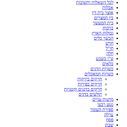
לכל השאלות ותשובות
אבלות
אוצר בית דין
בין המצרים
בית המעשר
ברכות
גבולות הארץ
הכשר כלים
חדש
חו"ל
חלה
ט"ו בשבט
כלאים
כשרות הדגים
כשרות המאכלים
חרקים בירקות
חרקים בפירות
חרקים בדגנים וקטניות
תולעים בדגים
מתנות עניים
נטע רבעי
ספירת העומר
ערלה
פסח
שבת