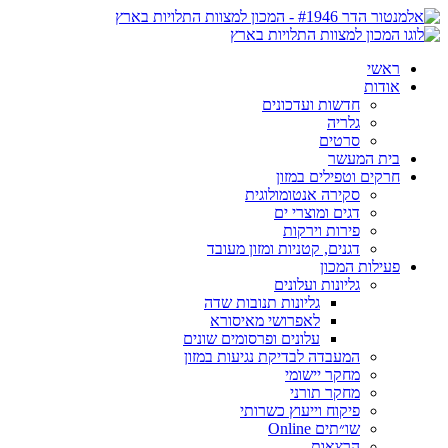
ראשי
אודות
חדשות ועדכונים
גלריה
סרטים
בית המעשר
חרקים וטפילים במזון
סקירה אנטומולוגית
דגים ומוצרי ים
פירות וירקות
דגנים, קטניות ומזון מעובד
פעילות המכון
גליונות ועלונים
גליונות תנובות שדה
לאפרושי מאיסורא
עלונים ופרסומים שונים
המעבדה לבדיקת נגיעות במזון
מחקר יישומי
מחקר תורני
פיקוח וייעוץ כשרותי
שו״תים Online
הרצאות