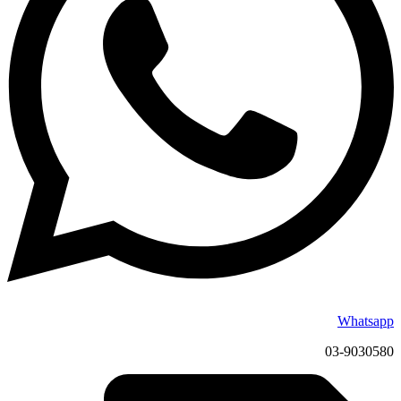
משום שהוא זקוק בדחיפות למעות. ועדיין צל"ע בכל זה. ועי" בד"א
(בביאה"ל הנ"ל) שכתב, ששמע משמו של החזו"א שאין להוזיל יותר
משליש דמיו. ומש"כ שאפשר לחפש
עני שהשעה דחוקה לו, כ"כ בחזו"א בספרו שם לגבי כהן, וה"ה עני.
והנה
לפי"ז, צא וחשב שמשפחה ממוצעת אינה צורכת בכל שנת המעשר עני
תוצרת מעבר לטון פירות וירקות החייבים במעשר, נמצא שס"ה כ –90
ק"ג פירות וירקות חייב לתת לעני. והנה בממוצע העלות היא של 1.8 ₪
לק"ג, ואם תכפיל ב –90 ק"ג ס"ה: 162 ₪. ובחישוב של שליש דמיו יוצא
בס"ה: 54 ₪. ועל כן בסיכום עם גזבר עניים שהשעה דחוקה להם סיכמנו
על הסכמתם לקבל 50 ₪ כהלואה. ואמנם משפחה שצורכת יותר מטון
תוצרת, עליה להוסיף בהתאם ע"פ החשבון הנזכר
Whatsapp
03-9030580