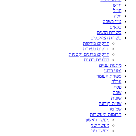
חדש
חו"ל
חלה
ט"ו בשבט
כלאים
כשרות הדגים
כשרות המאכלים
חרקים בירקות
חרקים בפירות
חרקים בדגנים וקטניות
תולעים בדגים
מתנות עניים
נטע רבעי
ספירת העומר
ערלה
פסח
שבת
שונות
שו"ת קורונה
שמיטה
תרומות ומעשרות
מעשר ראשון
מעשר שני
מעשר עני