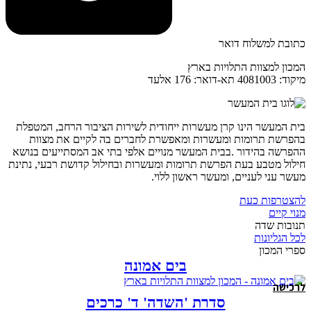
כתובת למשלוח דואר
המכון למצוות התלויות בארץ
מיקוד: 4081003 תא-דואר: 176 אלעד
בית המעשר הינו קרן מעשרות ייחודית לשירות הציבור הרחב, המטפלת
בהפרשת תרומות ומעשרות ומאפשרת לחברים בה לקיים את מצוות
ההפרשה בהידור .בבית המעשר מנויים אלפי בתי אב המסתייעים בנושא
חילול מטבע בעת הפרשת תרומות ומעשרות ובחילול קדושת רבעי, נתינת
מעשר עני לעניים, ומעשר ראשון ללוי.
להצטרפות כעת
מנוי קיים
תנובות שדה
לכל הגליונות
ספרי המכון
בים אמונה
לרכישה
סדרת 'השדה' ד' כרכים