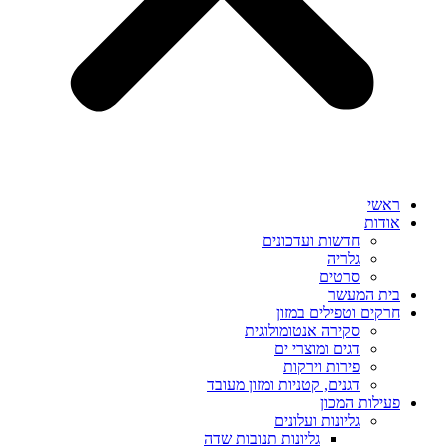
ראשי
אודות
חדשות ועדכונים
גלריה
סרטים
בית המעשר
חרקים וטפילים במזון
סקירה אנטומולוגית
דגים ומוצרי ים
פירות וירקות
דגנים, קטניות ומזון מעובד
פעילות המכון
גליונות ועלונים
גליונות תנובות שדה