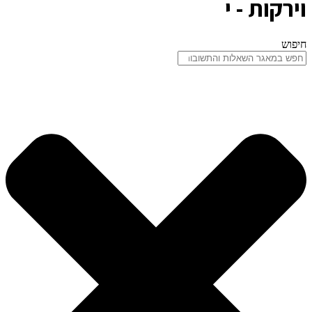
וירקות - י
חיפוש