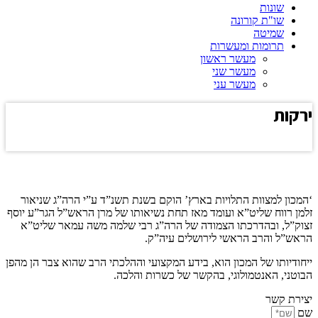
שונות
שו"ת קורונה
שמיטה
תרומות ומעשרות
מעשר ראשון
מעשר שני
מעשר עני
י
רקות
לחץ כאן להצגת התשובה
תשובה
קצת עלינו…
‘המכון למצוות התלויות בארץ’ הוקם בשנת תשנ”ד ע”י הרה”ג שניאור
זלמן רווח שליט”א ועומד מאז תחת נשיאותו של מרן הראש”ל הגר”ע יוסף
זצוק”ל, ובהדרכתו הצמודה של הרה”ג רבי שלמה משה עמאר שליט”א
הראש”ל והרב הראשי לירושלים עיה”ק.
ייחודיותו של המכון הוא, בידע המקצועי וההלכתי הרב שהוא צבר הן מהפן
הבוטני, האנטמולוגי, בהקשר של כשרות והלכה.
יצירת קשר
שם