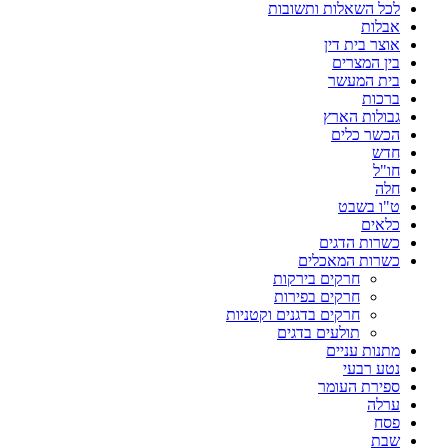
לכל השאלות ותשובות
אבלות
אוצר בית דין
בין המצרים
בית המעשר
ברכות
גבולות הארץ
הכשר כלים
חדש
חו"ל
חלה
ט"ו בשבט
כלאים
כשרות הדגים
כשרות המאכלים
חרקים בירקות
חרקים בפירות
חרקים בדגנים וקטניות
תולעים בדגים
מתנות עניים
נטע רבעי
ספירת העומר
ערלה
פסח
שבת