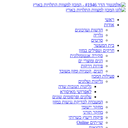
ראשי
אודות
חדשות ועדכונים
גלריה
סרטים
בית המעשר
חרקים וטפילים במזון
סקירה אנטומולוגית
דגים ומוצרי ים
פירות וירקות
דגנים, קטניות ומזון מעובד
פעילות המכון
גליונות ועלונים
גליונות תנובות שדה
לאפרושי מאיסורא
עלונים ופרסומים שונים
המעבדה לבדיקת נגיעות במזון
מחקר יישומי
מחקר תורני
פיקוח וייעוץ כשרותי
שו״תים Online
הרצאות