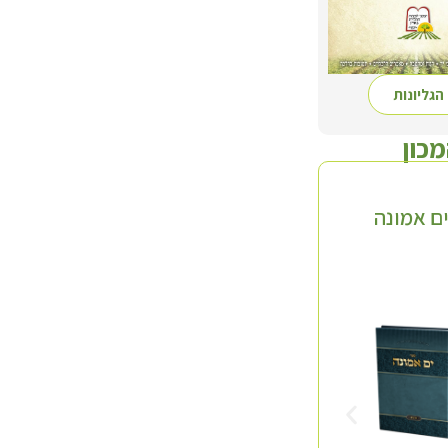
הגליונות
מכון
ם אמונה
סדרת 'השדה'
תולעת שני
ד' כרכים
חלק א