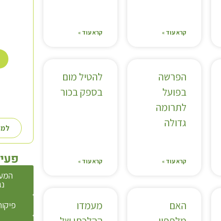
קרא עוד »
קרא עוד »
הפרשה
להטיל מום
בפועל
בספק בכור
לתרומה
גדולה
למע
פעיל
קרא עוד »
קרא עוד »
המע
נג
האם
מעמדו
פיקוח
מלפפון
ההלכתי של