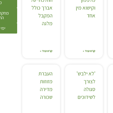
מ
וקישוא מין
אברך כולל
מחקר 
אחד
המקבל
הת
מלגה
ימי 
קרא עוד »
קרא עוד »
'לא ילבש'
העברת
לצורך
מזוזות
סגולה
מדירה
לשידוכים
שכורה