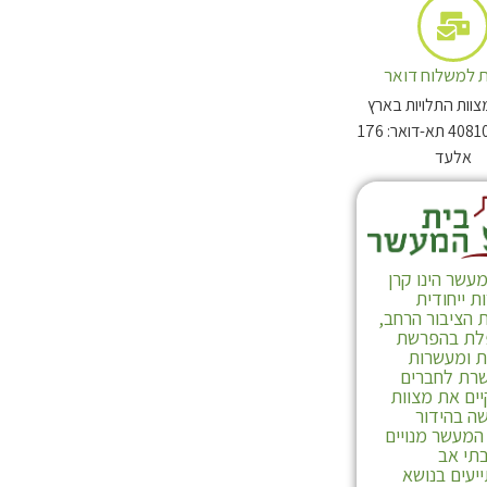
 למשלוח דואר
צוות התלויות בארץ
מיקוד: 4081003 תא-דואר: 176
אלעד
עשר הינו קרן
 ייחודית
 הציבור הרחב,
ת בהפרשת
ת ומעשרות
לרכישה
רת לחברים
ים את מצוות
ה בהידור
המעשר מנויים
תי אב
יעים בנושא