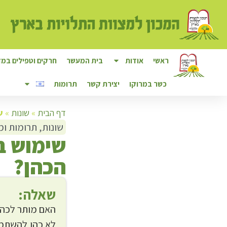
ראשי
אודות
בית המעשר
חרקים וטפילים במזו
כשר במרוקו
יצירת קשר
תרומות
דף הבית
»
שונות
»
ש
שונות
,
תרומות ומ
ש
ימוש 
הכהן?
שאלה:
האם מותר לכהן
לא כהן להשתמש