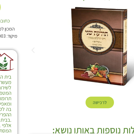
כתובת
המכון למ
בית המ
מעשרות
לשירות
המטפל
תרומו
לרכישה
ומאפש
בה לקי
ההפרש
.בבית 
אלפי ב
ת נוספות באותו נושא:
המסתי