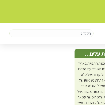
 עלינו…
צוות התלויות בארץ’
 תשנ”ד ע”י הרה”ג
זלמן רווח שליט”א
ז תחת נשיאותו של
אש”ל הגר”ע יוסף
בהדרכתו הצמודה של
י שלמה משה עמאר
ראש”ל והרב הראשי