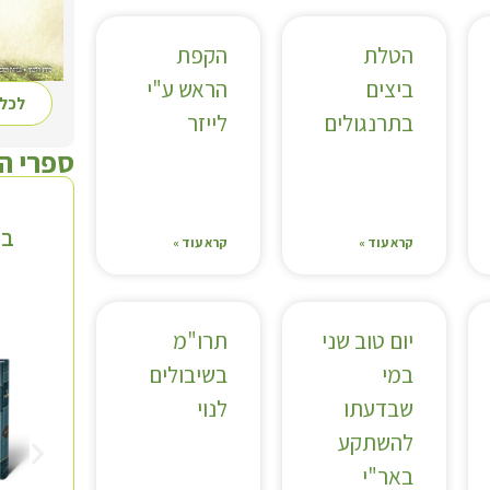
הטלת
הקפת
ביצים
הראש ע"י
לכל 
בתרנגולים
לייזר
ספרי ה
בי
קרא עוד »
קרא עוד »
יום טוב שני
תרו"מ
במי
בשיבולים
שבדעתו
לנוי
להשתקע
באר"י