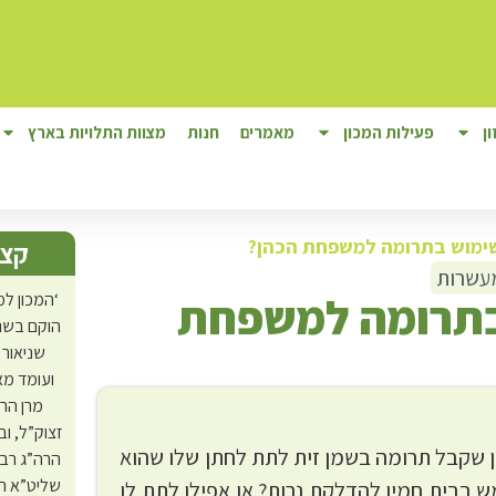
ן
פעילות המכון
מאמרים
חנות
מצוות התלויות בארץ
ימוש בתרומה למשפחת הכהן?
קצת
עשרות
בתרומה למשפחת
‘המכון למ
הוקם בשנת
שניאור 
ועומד מא
מרן הר
זצוק”ל, ו
 שקבל תרומה בשמן זית לתת לחתן שלו שהוא
הרה”ג רב
שליט”א ה
 בבית חמיו להדלקת נרות? או אפילו לתת לו