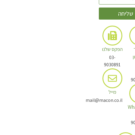
שליחה
הפקס שלנו
ן
03-
9030891
9
מייל
mail@macon.co.il
Wh
9
תולעת שני חלק ב