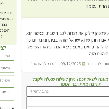
ליר
החתן עצמו?
ייחודיותו
המקצועי 
צבר ה
האנטמו
א שהכהן ידליק את הנרות לכבוד שבת, וכאשר הוא
כש
 אם החתן שהוא ישראל שוהה בביתו ונהנה גם כן,
יצ
לו ליהנות, ואם באמצע יצא הכהן ונשאר הישראל,
ליהנות מזה.
ור זלמן רווח
09/12/2025 | י"ט כסלו התשפ"ו
ענה לשאלתכם? ניתן לשלוח שאלה ולקבל
תשובה מאת רבני המכון