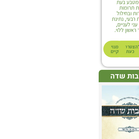
 מטבע בעת
 תרומות
ת ובחילול
רבעי, נתינת
ני לעניים,
ראשון ללוי.
הצטרפות
מנוי
כעת
קיים
בות שדה