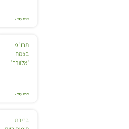
קרא עוד »
תרו"מ
בצמח
'אלוורה'
קרא עוד »
ברירת
חומוס ביום