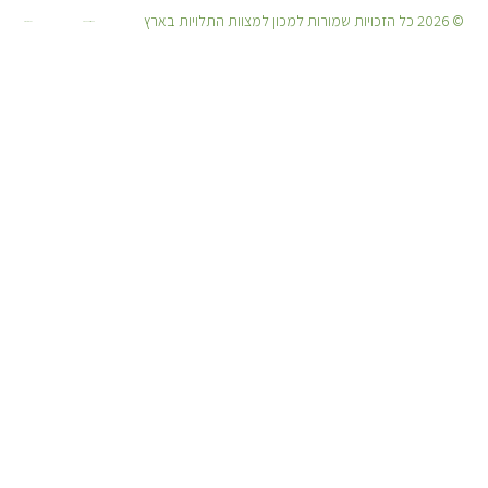
© 2026 כל הזכויות שמורות למכון למצוות התלויות בארץ
קידום אורגני: יוסיז קידום אתרים
עיצוב: מיכאל אמרוסי