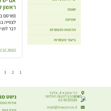
ראשון ל
שונות
שמיטה
לצפייה בג
דבר לפני 
תרומות ומעשרות
ביעור מעשרות
המשך קריא
3
2
1
רבי עקיבא 4, אלעד
ניווט מה
03-9030580
אודות המכון
mail@macon.co.il
יצירת קשר