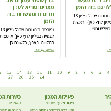
לוי גם בזה הזמן
מצרים וסוריא לענין
תרומות ומעשרות בזה
(פורסם ב'תנובות שדה' גיליון 13
הזמן
יליון לחץ כאן) ראשית
כשלש וחצי
(פורסם ב'תנובות שדה' גיליון 13
לצפייה בגיליון לחץ כאן) א. מצות
התלויות בארץ, כלשונם כן
ה
המשך קריאה
6
15
14
13
12
11
10
9
8
7
6
5
4
27
26
25
24
יר
פעילות המכון
כשרות המז
פיקוח וייעוץ כשרותי
מאמרים
המעבדה לבדיקת נגיעות במזון
סקירה אנטומול