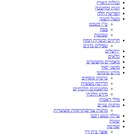
גבולות הארץ
הגות ומחשבה
הפרשת חלה
מעגל השנה
ט"ו בשבט
פסח
שבועות
חרקים וכשרות המזון
טפילים בדגים
ירושלים
כלאים
מאמרים מקצועיים
מושגי יסוד
מידע שימושי
ברכות ונוסחים
הדרכה מעשית
מחשבונים הלכתיים
מידע הלכתי
מילי דאבות
מתנות עניים
מתנות עניים|תרומות ומעשרות
ערלה ונטע רבעי
שונות
שמיטה
אוצר בית דין