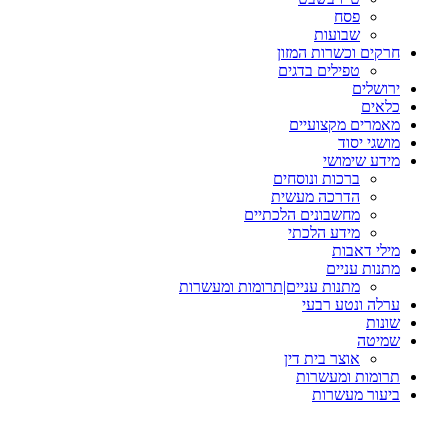
פסח
שבועות
חרקים וכשרות המזון
טפילים בדגים
ירושלים
כלאים
מאמרים מקצועיים
מושגי יסוד
מידע שימושי
ברכות ונוסחים
הדרכה מעשית
מחשבונים הלכתיים
מידע הלכתי
מילי דאבות
מתנות עניים
מתנות עניים|תרומות ומעשרות
ערלה ונטע רבעי
שונות
שמיטה
אוצר בית דין
תרומות ומעשרות
ביעור מעשרות