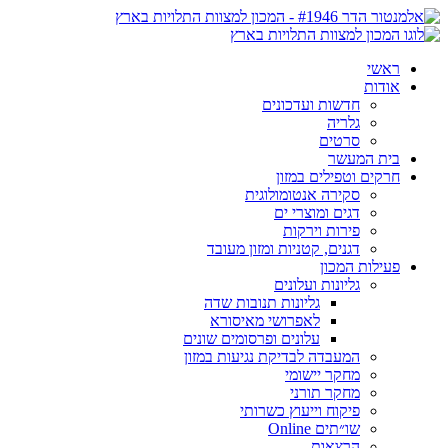
ראשי
אודות
חדשות ועדכונים
גלריה
סרטים
בית המעשר
חרקים וטפילים במזון
סקירה אנטומולוגית
דגים ומוצרי ים
פירות וירקות
דגנים, קטניות ומזון מעובד
פעילות המכון
גליונות ועלונים
גליונות תנובות שדה
לאפרושי מאיסורא
עלונים ופרסומים שונים
המעבדה לבדיקת נגיעות במזון
מחקר יישומי
מחקר תורני
פיקוח וייעוץ כשרותי
שו״תים Online
הרצאות