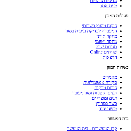
מדיניות פרטיות
מפת אתר
פעילות המכון
פיקוח וייעוץ כשרותי
המעבדה לבדיקת נגיעות במזון
מחקר תורני
מחקר יישומי
תנובות שדה
שו״תים Online
הרצאות
כשרות המזון
מאמרים
סקירה אנטומולוגית
פירות וירקות
דגנים, קטניות ומזון מעובד
דגים ומוצרי ים
כשר במרוקו
מושגי יסוד
בית המעשר
קרן המעשרות - בית המעשר