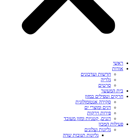
ראשי
אודות
חדשות ועדכונים
גלריה
סרטים
בית המעשר
חרקים וטפילים במזון
סקירה אנטומולוגית
דגים ומוצרי ים
פירות וירקות
דגנים, קטניות ומזון מעובד
פעילות המכון
גליונות ועלונים
גליונות תנובות שדה