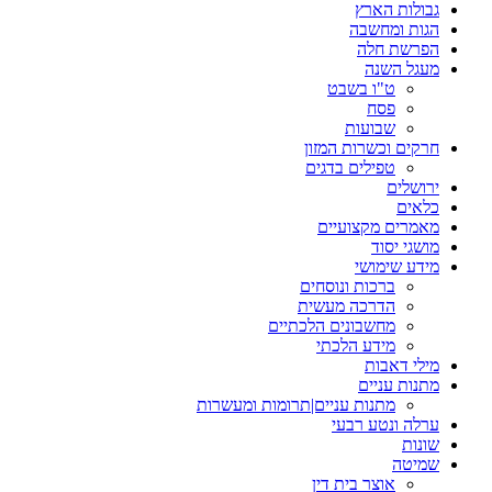
גבולות הארץ
הגות ומחשבה
הפרשת חלה
מעגל השנה
ט"ו בשבט
פסח
שבועות
חרקים וכשרות המזון
טפילים בדגים
ירושלים
כלאים
מאמרים מקצועיים
מושגי יסוד
מידע שימושי
ברכות ונוסחים
הדרכה מעשית
מחשבונים הלכתיים
מידע הלכתי
מילי דאבות
מתנות עניים
מתנות עניים|תרומות ומעשרות
ערלה ונטע רבעי
שונות
שמיטה
אוצר בית דין