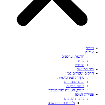
ראשי
אודות
חדשות ועדכונים
גלריה
סרטים
בית המעשר
חרקים וטפילים במזון
סקירה אנטומולוגית
דגים ומוצרי ים
פירות וירקות
דגנים, קטניות ומזון מעובד
פעילות המכון
גליונות ועלונים
גליונות תנובות שדה