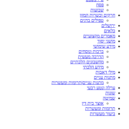
פסח
שבועות
חרקים וכשרות המזון
טפילים בדגים
ירושלים
כלאים
מאמרים מקצועיים
מושגי יסוד
מידע שימושי
ברכות ונוסחים
הדרכה מעשית
מחשבונים הלכתיים
מידע הלכתי
מילי דאבות
מתנות עניים
מתנות עניים|תרומות ומעשרות
ערלה ונטע רבעי
שונות
שמיטה
אוצר בית דין
תרומות ומעשרות
ביעור מעשרות