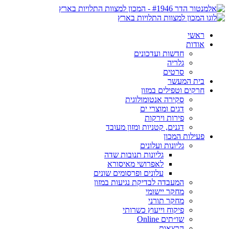
ראשי
אודות
חדשות ועדכונים
גלריה
סרטים
בית המעשר
חרקים וטפילים במזון
סקירה אנטומולוגית
דגים ומוצרי ים
פירות וירקות
דגנים, קטניות ומזון מעובד
פעילות המכון
גליונות ועלונים
גליונות תנובות שדה
לאפרושי מאיסורא
עלונים ופרסומים שונים
המעבדה לבדיקת נגיעות במזון
מחקר יישומי
מחקר תורני
פיקוח וייעוץ כשרותי
שו״תים Online
הרצאות