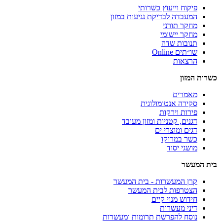
פיקוח וייעוץ כשרותי
המעבדה לבדיקת נגיעות במזון
מחקר תורני
מחקר יישומי
תנובות שדה
שו״תים Online
הרצאות
כשרות המזון
מאמרים
סקירה אנטומולוגית
פירות וירקות
דגנים, קטניות ומזון מעובד
דגים ומוצרי ים
כשר במרוקו
מושגי יסוד
בית המעשר
קרן המעשרות - בית המעשר
הצטרפות לבית המעשר
חידוש מנוי קיים
דיני מעשרות
נוסח להפרשת תרומות ומעשרות