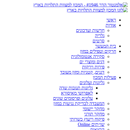
ראשי
אודות
חדשות ועדכונים
גלריה
סרטים
בית המעשר
חרקים וטפילים במזון
סקירה אנטומולוגית
דגים ומוצרי ים
פירות וירקות
דגנים, קטניות ומזון מעובד
פעילות המכון
גליונות ועלונים
גליונות תנובות שדה
לאפרושי מאיסורא
עלונים ופרסומים שונים
המעבדה לבדיקת נגיעות במזון
מחקר יישומי
מחקר תורני
פיקוח וייעוץ כשרותי
שו״תים Online
הרצאות