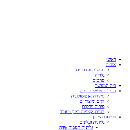
ראשי
אודות
חדשות ועדכונים
גלריה
סרטים
בית המעשר
חרקים וטפילים במזון
סקירה אנטומולוגית
דגים ומוצרי ים
פירות וירקות
דגנים, קטניות ומזון מעובד
פעילות המכון
גליונות ועלונים
גליונות תנובות שדה