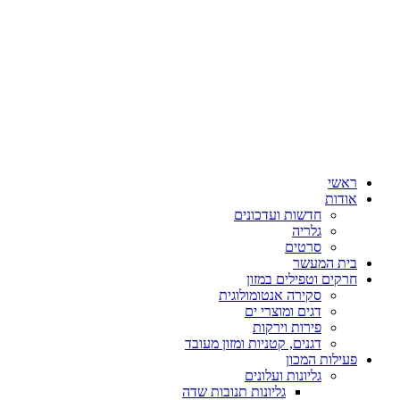
ראשי
אודות
חדשות ועדכונים
גלריה
סרטים
בית המעשר
חרקים וטפילים במזון
סקירה אנטומולוגית
דגים ומוצרי ים
פירות וירקות
דגנים, קטניות ומזון מעובד
פעילות המכון
גליונות ועלונים
גליונות תנובות שדה