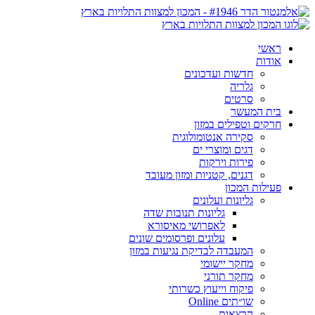
ראשי
אודות
חדשות ועדכונים
גלריה
סרטים
בית המעשר
חרקים וטפילים במזון
סקירה אנטומולוגית
דגים ומוצרי ים
פירות וירקות
דגנים, קטניות ומזון מעובד
פעילות המכון
גליונות ועלונים
גליונות תנובות שדה
לאפרושי מאיסורא
עלונים ופרסומים שונים
המעבדה לבדיקת נגיעות במזון
מחקר יישומי
מחקר תורני
פיקוח וייעוץ כשרותי
שו״תים Online
הרצאות