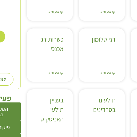
קרא עוד »
קרא עוד »
דגי סלומון
כשרות דג
אכנס
קרא עוד »
קרא עוד »
למע
פעיל
תולעים
בעניין
המע
בסרדינים
תולעי
נג
האניסקיס
פיקוח