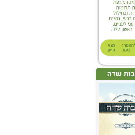
 מטבע בעת
 תרומות
ת ובחילול
תולעת שני חלק ב
רבעי, נתינת
ני לעניים,
ראשון ללוי.
הצטרפות
מנוי
כעת
קיים
בות שדה
לרכישה