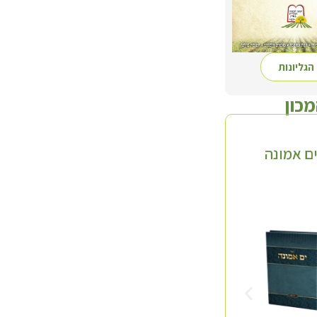
הגליונות
מכון
ם אמונה
סדרת 'השדה'
תולעת שני
ד' כרכים
חלק א