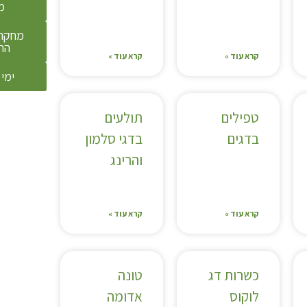
מ
מחקר 
הת
קרא עוד »
קרא עוד »
ימי 
טפילים
תולעים
בדגים
בדגי סלמון
והרינג
קרא עוד »
קרא עוד »
כשרות דג
טונה
לוקוס
אדומה