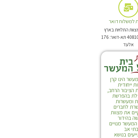
 למשלוח דואר
צוות התלויות בארץ
מיקוד: 4081003 תא-דואר: 176
אלעד
עשר הינו קרן
 ייחודית
 הציבור הרחב,
ת בהפרשת
ת ומעשרות
רת לחברים
ים את מצוות
ה בהידור
המעשר מנויים
תי אב
יעים בנושא