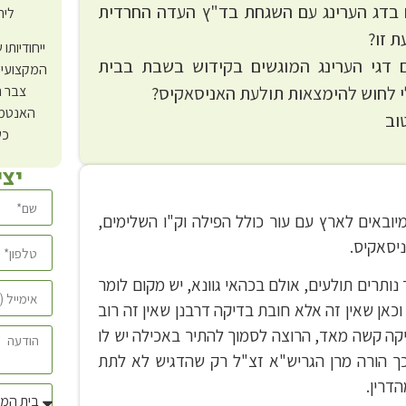
 בדג הערינג עם השגחת בד"ץ העדה החרדית
ליר
 זו?
ייחודיותו
 דגי הערינג המוגשים בקידוש בשבת בבית
המקצועי 
 לחוש להימצאות תולעת האניסאקיס?
צבר ה
האנטמו
וב
כש
יצ
מיובאים לארץ עם עור כולל הפילה וק"ו השלימים,
ניסאקיס.
נותרים תולעים, אולם בכהאי גוונא, יש מקום לומר
וכאן שאין זה אלא חובת בדיקה דרבנן שאין זה רוב
דיקה קשה מאד, הרוצה לסמוך להתיר באכילה יש לו
ך הורה מרן הגריש"א זצ"ל רק שהדגיש לא לתת
דרין.