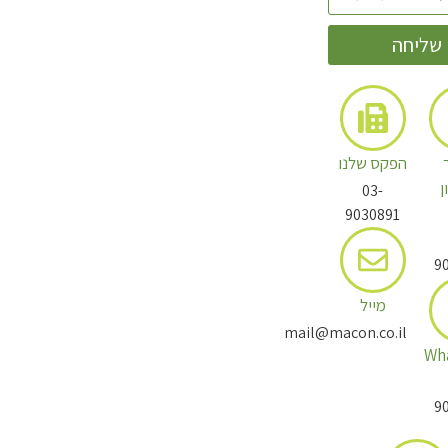
שליחה
הפקס שלנו
ן
03-
9030891
9
מייל
mail@macon.co.il
Wh
9