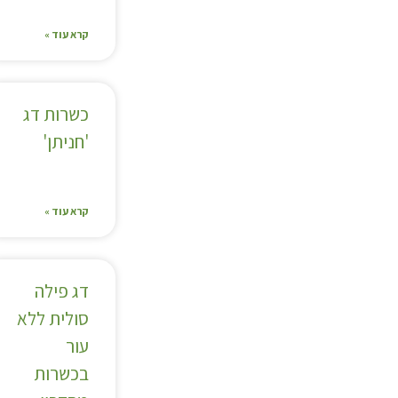
קרא עוד »
כשרות דג
'חניתן'
קרא עוד »
דג פילה
סולית ללא
עור
בכשרות