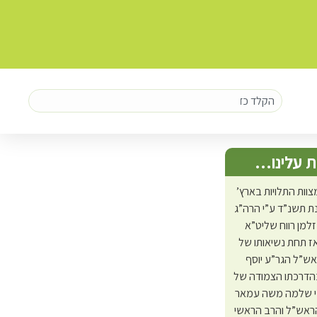
 עלינו…
צוות התלויות בארץ’
 תשנ”ד ע”י הרה”ג
זלמן רווח שליט”א
ז תחת נשיאותו של
אש”ל הגר”ע יוסף
בהדרכתו הצמודה של
י שלמה משה עמאר
ראש”ל והרב הראשי