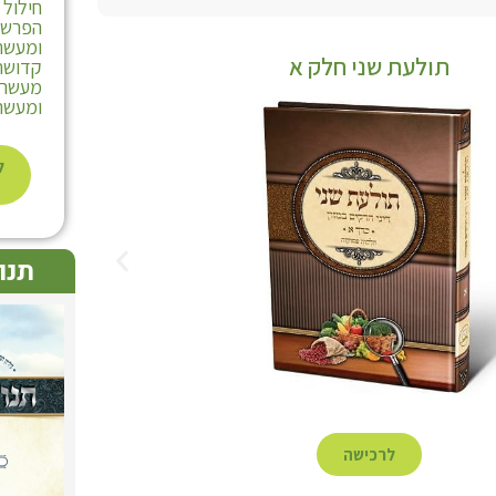
חילול
הפרשת
ומעשרו
תולעת שני חלק א
קדושת 
מעשר ע
ומעשר 
ל
תנו
לרכישה