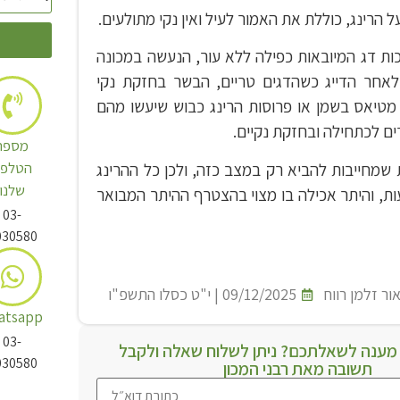
 הרינג, כוללת את האמור לעיל ואין נקי מתולעים.
ות דג המיובאות כפילה ללא עור, הנעשה במכונה
לאחר הדייג כשהדגים טריים, הבשר בחזקת נקי
 מטיאס בשמן או פרוסות הרינג כבוש שיעשו מהם
רים לכתחילה ובחזקת נקיים.
מספר
הטלפו
ות שמחייבות להביא רק במצב כזה, ולכן כל ההרינג
שלנו
ות, והיתר אכילה בו מצוי בהצטרף ההיתר המבואר
03-
030580
ור זלמן רווח
09/12/2025 | י"ט כסלו התשפ"ו
atsapp
03-
ענה לשאלתכם? ניתן לשלוח שאלה ולקבל
030580
תשובה מאת רבני המכון