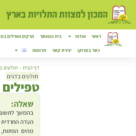
ראשי
אודות
בית המעשר
חרקים וטפילים במזו
כשר במרוקו
יצירת קשר
תרומות
דף הבית
»
תולעים ב
תולעים בדגים
ט
פילים 
שאלה:
בהמשך לתשובת
העדה החרדית מ
מהים הפתוח, 