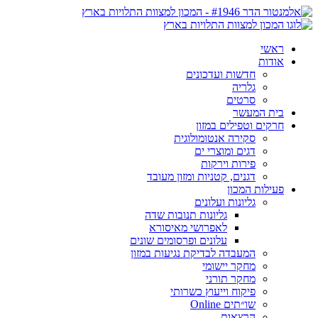
ראשי
אודות
חדשות ועדכונים
גלריה
סרטים
בית המעשר
חרקים וטפילים במזון
סקירה אנטומולוגית
דגים ומוצרי ים
פירות וירקות
דגנים, קטניות ומזון מעובד
פעילות המכון
גליונות ועלונים
גליונות תנובות שדה
לאפרושי מאיסורא
עלונים ופרסומים שונים
המעבדה לבדיקת נגיעות במזון
מחקר יישומי
מחקר תורני
פיקוח וייעוץ כשרותי
שו״תים Online
הרצאות