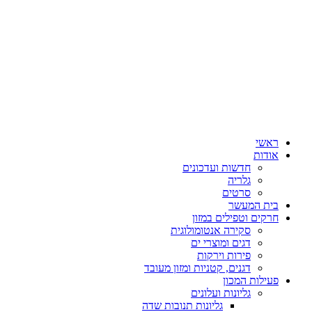
ראשי
אודות
חדשות ועדכונים
גלריה
סרטים
בית המעשר
חרקים וטפילים במזון
סקירה אנטומולוגית
דגים ומוצרי ים
פירות וירקות
דגנים, קטניות ומזון מעובד
פעילות המכון
גליונות ועלונים
גליונות תנובות שדה