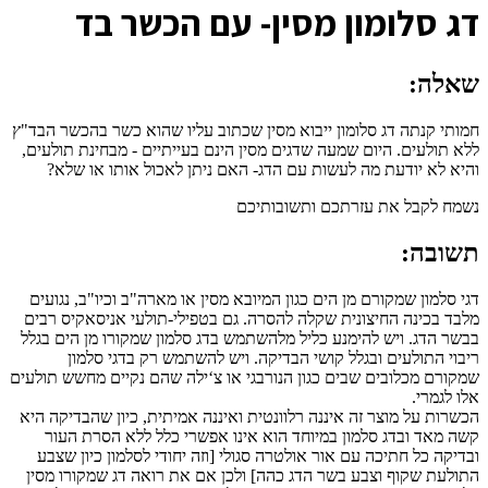
ד
ג סלומון מסין- עם הכשר בד
שאלה:
חמותי קנתה דג סלומון ייבוא מסין שכתוב עליו שהוא כשר בהכשר הבד"ץ
ללא תולעים. היום שמעה שדגים מסין הינם בעייתיים - מבחינת תולעים,
והיא לא יודעת מה לעשות עם הדג- האם ניתן לאכול אותו או שלא?
נשמח לקבל את עזרתכם ותשובותיכם
תשובה:
דגי סלמון שמקורם מן הים כגון המיובא מסין או מארה"ב וכיו"ב, נגועים
מלבד בכינה החיצונית שקלה להסרה. גם בטפילי-תולעי אניסאקיס רבים
בבשר הדג. ויש להימנע כליל מלהשתמש בדג סלמון שמקורו מן הים בגלל
ריבוי התולעים ובגלל קושי הבדיקה. ויש להשתמש רק בדגי סלמון
שמקורם מכלובים שבים כגון הנורבגי או צ‘ילה שהם נקיים מחשש תולעים
אלו לגמרי.
הכשרות על מוצר זה איננה רלוונטית ואיננה אמיתית, כיון שהבדיקה היא
קשה מאד ובדג סלמון במיוחד הוא אינו אפשרי כלל ללא הסרת העור
ובדיקה כל חתיכה עם אור אולטרה סגולי [וזה יחודי לסלמון כיון שצבע
התולעת שקוף וצבע בשר הדג כהה] ולכן אם את רואה דג שמקורו מסין