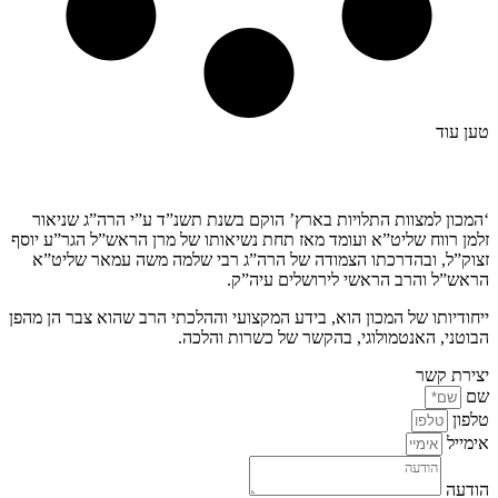
טען עוד
קצת עלינו…
‘המכון למצוות התלויות בארץ’ הוקם בשנת תשנ”ד ע”י הרה”ג שניאור
זלמן רווח שליט”א ועומד מאז תחת נשיאותו של מרן הראש”ל הגר”ע יוסף
זצוק”ל, ובהדרכתו הצמודה של הרה”ג רבי שלמה משה עמאר שליט”א
הראש”ל והרב הראשי לירושלים עיה”ק.
ייחודיותו של המכון הוא, בידע המקצועי וההלכתי הרב שהוא צבר הן מהפן
הבוטני, האנטמולוגי, בהקשר של כשרות והלכה.
יצירת קשר
שם
טלפון
אימייל
הודעה