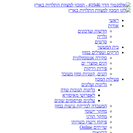
ראשי
אודות
חדשות ועדכונים
גלריה
סרטים
בית המעשר
חרקים וטפילים במזון
סקירה אנטומולוגית
דגים ומוצרי ים
פירות וירקות
דגנים, קטניות ומזון מעובד
פעילות המכון
גליונות ועלונים
גליונות תנובות שדה
לאפרושי מאיסורא
עלונים ופרסומים שונים
המעבדה לבדיקת נגיעות במזון
מחקר יישומי
מחקר תורני
פיקוח וייעוץ כשרותי
שו״תים Online
הרצאות