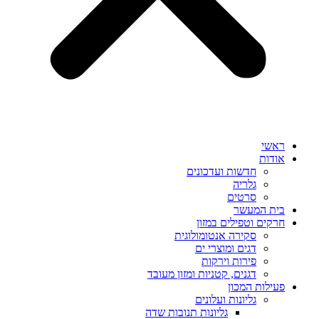
ראשי
אודות
חדשות ועדכונים
גלריה
סרטים
בית המעשר
חרקים וטפילים במזון
סקירה אנטומולוגית
דגים ומוצרי ים
פירות וירקות
דגנים, קטניות ומזון מעובד
פעילות המכון
גליונות ועלונים
גליונות תנובות שדה