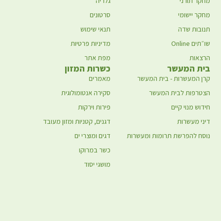
מחקר תורני
גלריה
מחקר יישומי
סרטונים
תנובות שדה
תנאי שימוש
שו״תים Online
מדיניות פרטיות
הרצאות
מפת אתר
בית המעשר
כשרות המזון
קרן המעשרות - בית המעשר
מאמרים
הצטרפות לבית המעשר
סקירה אנטומולוגית
חידוש מנוי קיים
פירות וירקות
דיני מעשרות
דגנים, קטניות ומזון מעובד
נוסח להפרשת תרומות ומעשרות
דגים ומוצרי ים
כשר במרוקו
מושגי יסוד