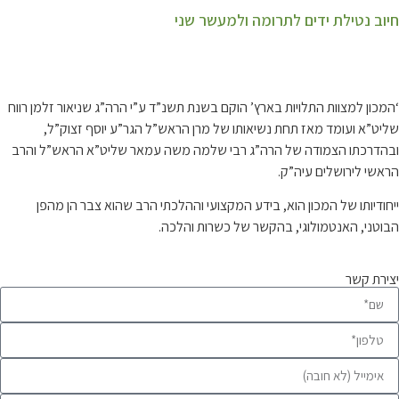
חיוב נטילת ידים לתרומה ולמעשר שני
קצת עלינו…
‘המכון למצוות התלויות בארץ’ הוקם בשנת תשנ”ד ע”י הרה”ג שניאור זלמן רווח
שליט”א ועומד מאז תחת נשיאותו של מרן הראש”ל הגר”ע יוסף זצוק”ל,
ובהדרכתו הצמודה של הרה”ג רבי שלמה משה עמאר שליט”א הראש”ל והרב
הראשי לירושלים עיה”ק.
ייחודיותו של המכון הוא, בידע המקצועי וההלכתי הרב שהוא צבר הן מהפן
הבוטני, האנטמולוגי, בהקשר של כשרות והלכה.
יצירת קשר