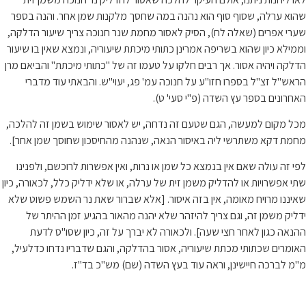
שהוא ערלה, שסוף סוף הוא נהנה במה שחסך מלקנות שמן אחר. והנה בספר
שערי אפרים (שאלה לח), הסיק לאסור מחמת שנר חנוכה צריך שיעור הדלקה,
וממילא כיון שהוא בשריפה אמרינן כתותי מיכתת שיעוריה, ונמצא שאין בו שיעור
הדלקה ויהיה אסור. אך רבים חלקו על טעמו זה של "כתותי מיכתת" והביאם מרן
הראש"ל זצ"ל בספרו חזו"ע על חנוכה עמ' פג, יעוי"ש. והבאתי עוד מדברי
האחרונים בספר עץ השדה (פ"י סעי' ט).
מכל מקום למעשה, הגם שטעם זה נדחה, יש לאסור שימוש בשמן זה להלכה,
מחמת דקא משתרשי ליה באיסור הנאה, שנהנה מהחיסכון שחוסך שמן אחר].
לפי זה עולה שאם אין בנמצא כל שמן או נרות, ואין אפשרות לרוכשם, ולפנינו
שתי אפשרויות או להדליק משמן זית של ערלה, או שלא ידליק כלל, לכאורה, כיון
שאיננו מרויח מאומה, אין בזה איסור. [אלא שברור שאת נר השמש פשוט שלא
ידליק משמן זה, וגם צריך להיזהר שלא יהנה מהאור בהגיע זמן ההיתר של
ההנאה כגון לאחר חצי שעה]. ולכאורה לא יברך על זה, כיון שסו"ס לדעת
האומרים שכתותי מכתת שיעוריה, אסור בהדלקה, והגם שדבריו נדחו כדלעיל,
מ"מ לברכה חיישינן, וראה עוד בעץ השדה (שם) מש"כ בד"ז.