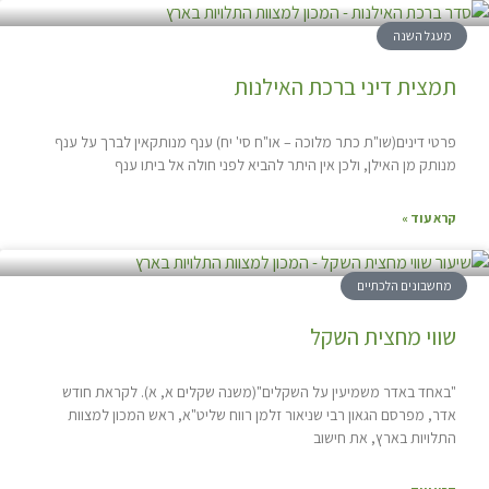
מעגל השנה
תמצית דיני ברכת האילנות
פרטי דינים(שו"ת כתר מלוכה – או"ח סי' יח) ענף מנותקאין לברך על ענף
מנותק מן האילן, ולכן אין היתר להביא לפני חולה אל ביתו ענף
קרא עוד »
מחשבונים הלכתיים
שווי מחצית השקל
"באחד באדר משמיעין על השקלים"(משנה שקלים א, א). לקראת חודש
אדר, מפרסם הגאון רבי שניאור זלמן רווח שליט"א, ראש המכון למצוות
התלויות בארץ, את חישוב