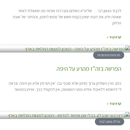
לכבוד הגאון רבי … שליט"א השלום והברכה! אודות מה ששאלת לאחר
שאתה יודע את דעתי שאין בקמח חשש של ממש לחמץ, וההיתר של שעת
הדחק
קרא עוד »
תרומות ומעשרות
הפרשה בזה"ז מהרע על היפה
כתב מרן השולחן ערוך (סימן שלא סעיף נב): 'אין תורמין אלא מן היפה. ונראה
לי דהשתא דלאיבוד אזלא מפני הטומאה, אין להקפיד בכך. ומיהו במעשר
קרא עוד »
ערלה ונטע רבעי