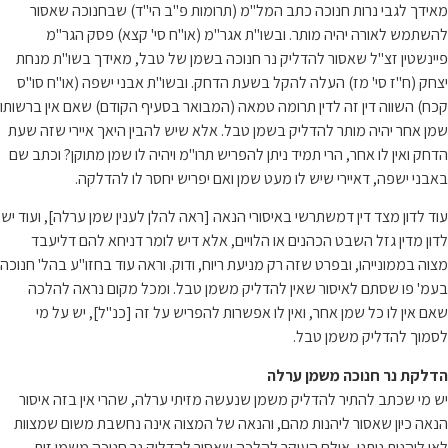
מאידך לגבי נרות חנוכה כתב המל"מ (תרומות פ"ב הי"ד) שבחנוכה שאסור
להשתמש לאורה יהיה מותר. ובשו"ת אגר"מ (או"ח סי' קצא) פסק הגר"מ
פיינשטין זצ"ל שאסור להדליק נר חנוכה בשמן של טבל, מאידך בשו"ת מנחת
יצחק (ח"ז סי' מז) העלה להקל בשעת הדחק. ובשו"ת אבני ישפה (או"ח סו"ס
קכח) השווה דין זה לדין תרומה טמאה (המבואר בסעיף הקודם) שאם אין ברשותו
שמן אחר יהיה מותר להדליק בשמן טבל. אלא שיש להבין היאך איירי שזה שעת
הדחק ואין לו אחר, הרי תמיד ניתן להפריש תרו"מ ויהיה לו שמן מתוקן? וכתב שם
באבני ישפה, דאיירי שיש לו מעט שמן ואם יפריש יחסר לו להדלקה.
עוד לדון מצד דין דמשתרשי באיסורי הנאה [ראה להלן לענין שמן ערלה], ועוד יש
לדון מדין גזל השבט הכהנים או הלויים, אלא דיש לומר דניחא להם דליעבד
מצוה בממונייהו, ובפרט שזה רק מניעת ריוח, ודוק. וראה עוד בחזו"ע בהל' חנוכה
בעמ' פו שסתם לאיסור שאין להדליק משמן טבל. ומכל מקום נראה להלכה
שאם אין לו כל שמן אחר, ואין לו אפשרות להפריש על זה [כנ"ל], יש על מי
לסמוך להדליק משמן טבל.
הדלקת נר חנוכה משמן ערלה
יש מי שכתב להתיר להדליק משמן שנעשה מזיתי ערלה, שהרי אין בזה איסור
הנאה כיון שאסור ליהנות מהם, והנאה של המצוה אינה נחשבת משום שמצוות
לאו ליהנות ניתנו, אולם העיקר להלכה שאסור להדליק נר חנוכה משמן זית