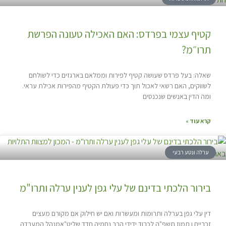
קטיף עצמי בפרדס: האם האכילה טעונה הפרשת
תרו״מ?
שאלה: בעל פרדס שעושה קטיף לפירות וממלאם בארגזים כדי לשולחם
לשווקים, האם רשאי לאכול תוך כדי פעולת הקטיף מהפירות אכילת עראי.
ומה הדין באנשים שנכנסים
קרא עוד »
ערלה ונטע רבעי
בירור הלכתי בדינם של עלי גפן לענין ערלה ותרו"מ
דין עלי גפן בערלה ותרומות ומעשרות ואם יש חילוק אם מקורם מעצים
זכריים ו תמוז תשפ"ה לכבוד ידידי הרב נחמיה חדד שליט"אמנהל המעבדה