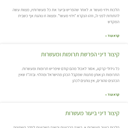
הלכות וידוי מעשר א. לאחר שהפריש וביער את כל מעשרותיו, מצוות עשה
להתודות לפני ה', וזהו הנקרא "וידוי מעשר". ומצווה זו נוהגת אף כשבית
המקדש
קרא עוד »
קיצור דיני הפרשת תרומות ומעשרות
כל גידולי קרקע, אסור לאכול מהם קודם שיפריש תרומות ומעשרות.
התרומות הן אותן מתנות שמקבל הכהן מהישראל ומהלוי. ובזה"ז שאין
הכהנים טהורים, אין נותנים לכהן
קרא עוד »
קיצור דיני ביעור מעשרות
הלכות ביעור מעשרות א. בשנה הרביעית ובשנה השביעית לסדר השמיטה