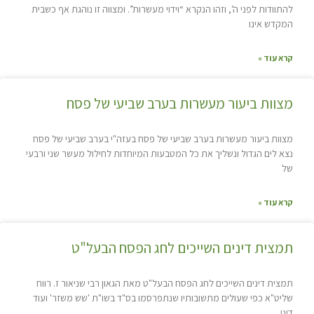
להתוודות לפני ה’, וזהו הנקרא “וידוי מעשרות”. ומצווה זו נוהגת אף כשבית
המקדש אינו
קרא עוד »
מצוות ביעור מעשרות בערב שביעי של פסח
מצוות ביעור מעשרות בערב שביעי של פסח בעזה"י בערב שביעי של פסח
נצא לים הגדול ונשליך את כל המטבעות המיוחדות לחילול מעשר שני ורבעי
של
קרא עוד »
תמצית דינים השייכים לחג הפסח הבעל"ט
תמצית דינים השייכים לחג הפסח הבעל"ט מאת הגאון רבי שניאור ז. רווח
שליט"א כפי שעולים מתשובותיו שנתפרסמו בס"ד בשו"ת 'שש משזר' ועוד
דיני