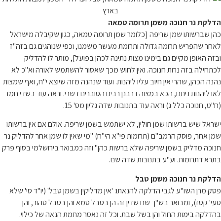
הדלקת נר חנוכה משמן תרומה טמאה
כהן שברשותו שמן שריפה [כלומר שמן תרומה טמאה, כגון שקיבלה מישראל
לאחר שהפריש תרומה גדולה ותרומת מעשר משמנו, וכפי שנוהגים גם בזה"ז
ובזה האופן מקיים גם בימינו מצות נתינה לכהן בפועל], מותר לו להדליק
לכתחילה בזה נרות חנוכה. ואין לחוש מכך שאסור להשתמש לאורה וא"כ לא
נהנה הכהן, שהרי אין חיוב עליו ליהנות. ועוד שנהנה מזה שיוצא י"ח, ואף שמצות
לאו ליהנות ניתנו, הכא במצוה דרבנן רבים הסוברים דשרי. וראה עוד בשדי חמד
(ח"ט, חנוכה כלל ג) וראה עוד בתנובות שדה גליון מס' 15.
ישראל שיש ברשותו שמן חולין, לא ישתמש בשמן שריפה. אולם אם אין ברשותו
שמן אחר, פוסק הרמב"ם (תרומות פי"א הי"ח) "מי שאין לו שמן אחר להדליק נר
חנוכה מדליק בשמן שריפה שלא ברשות כהן" וזה כמבואר בירושלמי בסוף פרק
בתרא דתרומות. וע"ע בתנובות שדה שם.
הדלקת נר חנוכה משמן טבל
פסק מרן השו"ע לגבי הדלקה להנאתו: 'אין מדליקין בשמן טבל' (יו"ד סי' שלא
סעי' קטז), ומבואר בש"ך שם שדין זה הן בטבל טמא והן בטבל טהור, והן
בהדלקה בימות החול והן בשל שבת. וכל זה נאסר מחמת הנאה של כילוי.