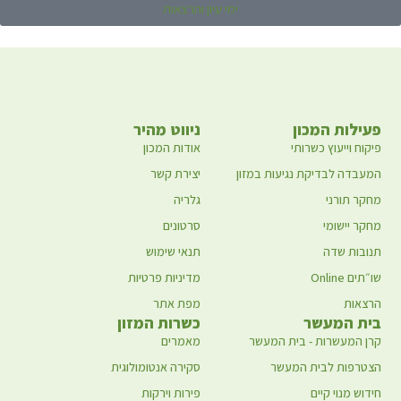
ימי עיון והרצאות
פעילות המכון
ניווט מהיר
פיקוח וייעוץ כשרותי
אודות המכון
המעבדה לבדיקת נגיעות במזון
יצירת קשר
מחקר תורני
גלריה
מחקר יישומי
סרטונים
תנובות שדה
תנאי שימוש
שו״תים Online
מדיניות פרטיות
הרצאות
מפת אתר
בית המעשר
כשרות המזון
קרן המעשרות - בית המעשר
מאמרים
הצטרפות לבית המעשר
סקירה אנטומולוגית
חידוש מנוי קיים
פירות וירקות