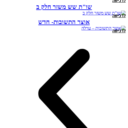
לרכישה
שו"ת שש משזר חלק ב
לרכישה
אוצר התשובות- חדש
לרכישה