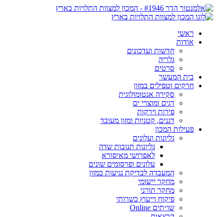
ראשי
אודות
חדשות ועדכונים
גלריה
סרטים
בית המעשר
חרקים וטפילים במזון
סקירה אנטומולוגית
דגים ומוצרי ים
פירות וירקות
דגנים, קטניות ומזון מעובד
פעילות המכון
גליונות ועלונים
גליונות תנובות שדה
לאפרושי מאיסורא
עלונים ופרסומים שונים
המעבדה לבדיקת נגיעות במזון
מחקר יישומי
מחקר תורני
פיקוח וייעוץ כשרותי
שו״תים Online
הרצאות