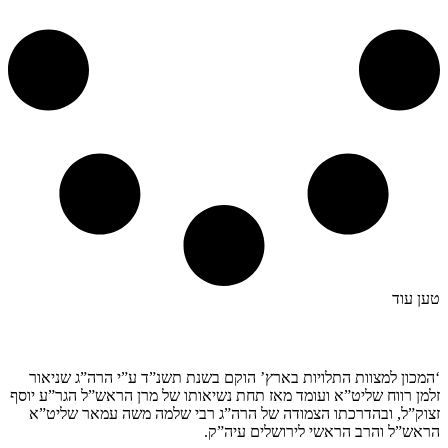
טען עוד
קצת עלינו…
‘המכון למצוות התלויות בארץ’ הוקם בשנת תשנ”ד ע”י הרה”ג שניאור
זלמן רווח שליט”א ועומד מאז תחת נשיאותו של מרן הראש”ל הגר”ע יוסף
זצוק”ל, ובהדרכתו הצמודה של הרה”ג רבי שלמה משה עמאר שליט”א
הראש”ל והרב הראשי לירושלים עיה”ק.