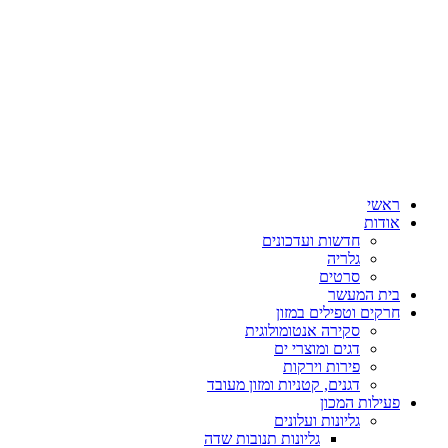
ראשי
אודות
חדשות ועדכונים
גלריה
סרטים
בית המעשר
חרקים וטפילים במזון
סקירה אנטומולוגית
דגים ומוצרי ים
פירות וירקות
דגנים, קטניות ומזון מעובד
פעילות המכון
גליונות ועלונים
גליונות תנובות שדה