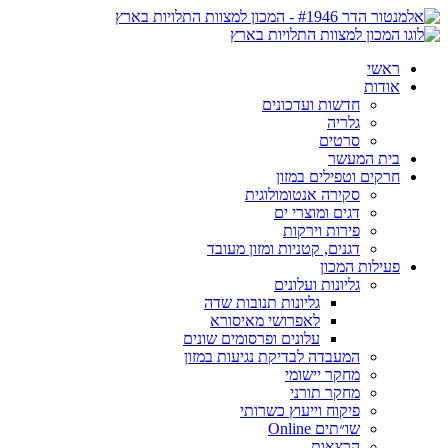
ראשי
אודות
חדשות ועדכונים
גלריה
סרטים
בית המעשר
חרקים וטפילים במזון
סקירה אנטומולוגית
דגים ומוצרי ים
פירות וירקות
דגנים, קטניות ומזון מעובד
פעילות המכון
גליונות ועלונים
גליונות תנובות שדה
לאפרושי מאיסורא
עלונים ופרסומים שונים
המעבדה לבדיקת נגיעות במזון
מחקר יישומי
מחקר תורני
פיקוח וייעוץ כשרותי
שו״תים Online
הרצאות