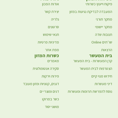
פיקוח וייעוץ כשרותי
אודות המכון
המעבדה לבדיקת נגיעות במזון
יצירת קשר
מחקר תורני
גלריה
מחקר יישומי
סרטונים
תנובות שדה
תנאי שימוש
שו״תים Online
מדיניות פרטיות
הרצאות
מפת אתר
בית המעשר
כשרות המזון
קרן המעשרות - בית המעשר
מאמרים
הצטרפות לבית המעשר
סקירה אנטומולוגית
חידוש מנוי קיים
פירות וירקות
דיני מעשרות
דגנים, קטניות ומזון מעובד
נוסח להפרשת תרומות ומעשרות
דגים ומוצרי ים
כשר במרוקו
מושגי יסוד