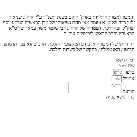
קצת עלינו…
‘המכון למצוות התלויות בארץ’ הוקם בשנת תשנ”ד ע”י הרה”ג שניאור
זלמן רווח שליט”א ועומד מאז תחת נשיאותו של מרן הראש”ל הגר”ע יוסף
זצוק”ל, ובהדרכתו הצמודה של הרה”ג רבי שלמה משה עמאר שליט”א
הראש”ל והרב הראשי לירושלים עיה”ק.
ייחודיותו של המכון הוא, בידע המקצועי וההלכתי הרב שהוא צבר הן מהפן
הבוטני, האנטמולוגי, בהקשר של כשרות והלכה.
יצירת קשר
שם
טלפון
אימייל
הודעה
בחר נושא פנייה