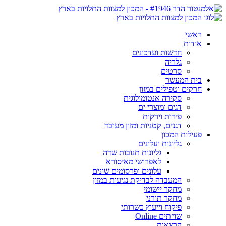
ראשי
אודות
חדשות ועדכונים
גלריה
סרטים
בית המעשר
חרקים וטפילים במזון
סקירה אנטומולוגית
דגים ומוצרי ים
פירות וירקות
דגנים, קטניות ומזון מעובד
פעילות המכון
גליונות ועלונים
גליונות תנובות שדה
לאפרושי מאיסורא
עלונים ופרסומים שונים
המעבדה לבדיקת נגיעות במזון
מחקר יישומי
מחקר תורני
פיקוח וייעוץ כשרותי
שו״תים Online
הרצאות