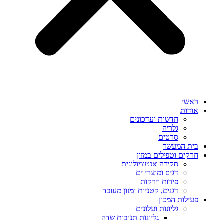
ראשי
אודות
חדשות ועדכונים
גלריה
סרטים
בית המעשר
חרקים וטפילים במזון
סקירה אנטומולוגית
דגים ומוצרי ים
פירות וירקות
דגנים, קטניות ומזון מעובד
פעילות המכון
גליונות ועלונים
גליונות תנובות שדה