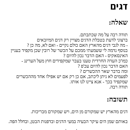
ד
גים
שאלה:
תודה רבה על מה שכתבתם.
ברצוני לדעת בטבלת הדגים מצויין רק דגים המיובאים
- מה לגבי דגים מהארץ האם כולם נקיים - ואם לא, מה כן ?
בנוסף נדמה לי ששמעתי ממכם על הכשר של רובין שכן מקפיד בעניין
האינסאקיס - האם הדבר נכון להיום ?
כמו'כ העדה החרדית טענו בעבר שמקפידים חוץ מעל הערינג -
האם הדבר נכון להיום עכ'פ ?
ומה בדבר שאר ההכשרים ?
לפעמים לא ניתן ליכתב, אם כן רק אם יש אפילו אחד מההכשרים
שמקפיד בכך - אנא ציינו לנו אותו.
תודה רבה.
תשובה:
דגים מהארץ יש שמקורם מן הים, ויש שמקורם מבריכות.
באותם שמן הים עיקר הבעיה במעי הדגים ובדפנות הבטן, ובחלל הפה.