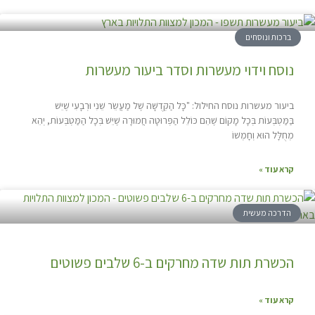
ברכות ונוסחים
נוסח וידוי מעשרות וסדר ביעור מעשרות
ביעור מעשרות נוסח החילול: "כָּל הַקְּדֻשָּׁה שֶׁל מַעֲשֵׂר שֵׁנִי וּרְבָעִי שֶׁיֵּשׁ
בַּמַּטְבְּעוֹת בְּכָל מָקוֹם שֶׁהֵם כּוֹלֵל הַפְּרוּטָה חֲמוּרָה שֶׁיֵּשׁ בְּכָל הַמַּטְבְּעוֹת, יְהֵא
מְחֻלָּל הוּא וְחָמְשׁוֹ
קרא עוד »
הדרכה מעשית
הכשרת תות שדה מחרקים ב-6 שלבים פשוטים
קרא עוד »