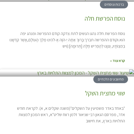
ברכות ונוסחים
נוסח הפרשת חלה
נוסח הפרשת חלה נהגו הנשים לתת צדקה קודם ההפרשה ומנהג יפה
הוא.וקודם ההפרשה תברך:בָּרוּךְ אַתָּה יְ-הֹוָה אֱ-לֹהֵינוּ מֶלֶךְ הָעוֹלָם,אֲשֶׁר קִדְּשָׁנוּ
בְּמִצְוֹתָיו, וְצִוָּנוּ לְהַפְרִישׁ חַלָּה [תְּרוּמָה]:(ויש
קרא עוד »
מחשבונים הלכתיים
שווי מחצית השקל
"באחד באדר משמיעין על השקלים"(משנה שקלים א, א). לקראת חודש
אדר, מפרסם הגאון רבי שניאור זלמן רווח שליט"א, ראש המכון למצוות
התלויות בארץ, את חישוב