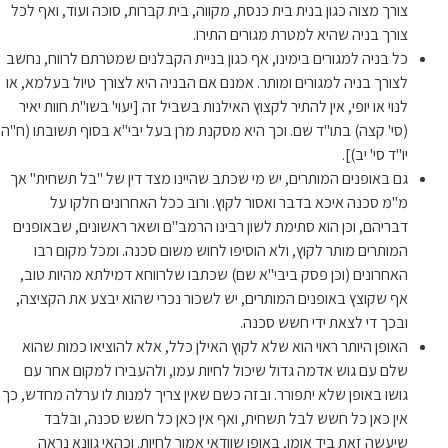
צורך מצוה כגון בנית בית כנסת, מקווה, בית קברות, סוכה ועוד, ואף לכל
צורך בניה שהיא למטרת מגורים התירו.
כל בניה למגורים בימינו, אף כגון בניית הקבלנים שמטרתם לרווח, נחשב
לצורך בניה למגורים ומותר. אמנם אם הבניה היא לצורך טיול בעלמא, או
לנוי או יופי, אין להתיר לקצוץ האילנות בשביל זה [יעוי' בשו"ת חוות יאיר
(סי' קצה) בתו"ד שם. וכך היא מסקנת מרן בעל יבי"א בסוף תשובתו (ח"ה
יו"ד סי' יב)].
גם באופנים המותרים, יש מי שכתב שהיינו מצד דין של "בל תשחית" אך
מ"מ סכנה איכא בדבר ואסור לקוץ. ורוב ככל האחרונים חלקו על
דבריהם, וכן הוא סתימת לשון רבינו הרמב"ם ושאר ראשונים, שבאופנים
המותרים מותר לקוץ, ולא הוסיפו לחוש משום סכנה. ומכל מקום רבו
האחרונים (וכן פסק ביבי"א שם) שכתבו שלרווחא דמילתא מהיות טוב,
אף שקוצץ באופנים המותרים, יש לשכור נכרי שהוא יבצע את הקציצה,
ובכך די לצאת ידי חשש סכנה.
האופן היותר ראוי הוא שלא לקוץ האילן כלל, אלא להוציאו כמות שהוא
שלם עם גוש אדמה גדול שיכול לחיות עמו, ולהעבירו למקום אחר עם
גושו באופן שלא יתפורר. ובזה כשם שאין צריך למנות לו ערלה מחדש, כך
אין כאן כל חשש לבל תשחית, ואף אין כאן כל חשש סכנה, ובלבד
שיעשה זאת ביד אומן, באופן שוודאי אמור לחיות. וכהאי גוונא נראה