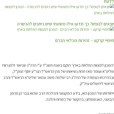
לדעת
יוצאים לנופש? כך תדעו אילו משטחי שיש ניתנים להכשרה
חיפויי קרקע – זהירות מכלאי הכרם
קצת עלינו…
‘המכון למצוות התלויות בארץ’ הוקם בשנת תשנ”ד ע”י הרה”ג שניאור זלמן רווח
שליט”א ועומד מאז תחת נשיאותו של מרן הראש”ל הגר”ע יוסף זצוק”ל,
ובהדרכתו הצמודה של הרה”ג רבי שלמה משה עמאר שליט”א הראש”ל והרב
הראשי לירושלים עיה”ק.
ייחודיותו של המכון הוא, בידע המקצועי וההלכתי הרב שהוא צבר הן מהפן
הבוטני, האנטמולוגי, בהקשר של כשרות והלכה.