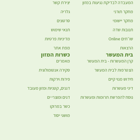
המעבדה לבדיקת נגיעות במזון
יצירת קשר
מחקר תורני
גלריה
מחקר יישומי
סרטונים
תנובות שדה
תנאי שימוש
שו״תים Online
מדיניות פרטיות
הרצאות
מפת אתר
בית המעשר
כשרות המזון
קרן המעשרות - בית המעשר
מאמרים
הצטרפות לבית המעשר
סקירה אנטומולוגית
חידוש מנוי קיים
פירות וירקות
דיני מעשרות
דגנים, קטניות ומזון מעובד
נוסח להפרשת תרומות ומעשרות
דגים ומוצרי ים
כשר במרוקו
מושגי יסוד