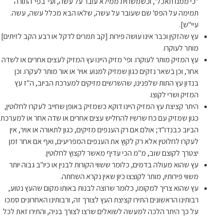
"כי ממנו תאכל", וכשמשחית ממילא עובר על עשה, ועי' בפי' התורה
תמימה על הפס' שם שעובר על עשה, שלאו הבא מכלל עשה, עשה.
עיי"ש].
עץ שהזקין וכבר אינו עושה פירות [קב תמרים לדקל או רבע הקב לזיתים]
מותר לעוקרו.
עץ המזיק מותר לעוקרו. ופי' מזיק היינו עץ המזיק לעצים אחרים או לשדה
אחר, וכן בשאר נזקים כגון שמזיק למנוע אויר או אור מותר לעקרו. וכן
בנדון עץ התות שלפנינו, שהשרשים מזיקים למערכת הביוב, ה"ז עץ
המזיק ושרי לקוצו.
היתר קציצת עץ המזיק היינו דוקא כשמזיק באופן שחייב לעקרו לחלוטין,
כגון שמזיק עם כח שרשיו להחליש עצים אחרים או שדה אחר או למערכת
הביוב כבנדו"ד; אולם אם רק הענפים מזיקים, כגון לתאורה או אויר, אין
לעקרו לחלוטין אלא רק לקוץ את הענפים המפריעים, ואף אם אחר זמן
יצטרך לקוצם שוב, מ"מ הכי עדיף מאשר לקצוץ לחלוטין.
עץ שהוא מעולה בדמים, כלומר ששווי הקורות לבנין או כיו"ב גבוה יותר
משווי פירותיו, מותר לקוצצו כיון שאין נקרא השחתה.
עץ שהוא צריך למקומו, כלומר שרוצה לבנות באותו מקום שהעץ נטוע,
רבותינו הראשונים התירו קציצת העץ לצורך זה, ורבותינו האחרונים סמכו
על כך היתר הלכה למעשה לשואלים שרצו לצורך בניה, והתירו זאת לכל