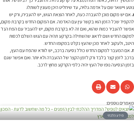
להמשיך לחיות, כאשר הפח נמצא על קרקע גלויה. ולהעביר כך לביתו של אותו
נוטע ויישאר שם על אדמה גלויה, עד שיחליט היכן מעונין לשותלו.
ו.
אם יש מקום מוכן להעברה כעת, לאחר הוצאת הגוש, יש להעבירו, ורק יש
להקפיד שכל הזמן הוא בקשר עין עם האדמה. אם המקום החדש בקרבת מקום,
אפשר להעביר כמות שהוא, ואם זה לא בקרבת מקום, יש להעביר עם הפח הנז'
למקום החדש ושם לדאוג שהשתילה בקרקע תהיה עם הגוש השלם לכסות
היטב, ולעקוב לאחר מכן שהעץ נקלט במקומו החדש.
ז.
אם המעבר למקום החדש כולל נסיעה ברכב, יש לוודא שהפח עם העץ,
ברכב לזמן קצר בלבד ורק לזמן הקצר של ההעברה ולא יותר. ואם אפשר שגם
בזמן הנסיעה נופו של העץ יהיה כלפי הקרקע מחוץ לרכב.
מאמרים נוספים:
מידע הלכתי