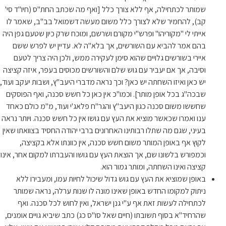
שמותר לכתחילה, אף ללא צורך כלל [ואף מה שכתב החת"ס (חיו"ד סי'
קב), להחמיר שלא לצורך כלל משום מעשה דשמואל בב"ב, שאמר לו
אייתי לי "מקוריהו" ופרש"י מקורם ושרשם, ומוכח שרק כיון שטעם גפן היה
בהם אמר להביא עם השורשים, אך בלא"ה לא. עדיין יש לפרש ששם
איירי בשורשים גלויים שהוא סימן לעקירה ממש, ולכן היה צריך לטעם
וסיבה, אך אם יעביר עם גוש שלם והשורשים מכוסים בעפר, איזה קציצה
יש כאן ואיזו השחתה יש כאן? וכך נראה מדברי היעב"ץ, ושבות יעקב ועוד,
שבכה"ג בכל אופן מותר]. וכמו"כ אין כאן כל חשש סכנה, ואף הפוסקים
שחששו משום סכנה כגון היעב"ץ והגר"ח פלאג'י ועוד, מ"מ כולם כאחד
ענו ואמרו שכאשר מוציא את העץ עם גושו אין כל חשש סכנה. ויותר נראה
בעיני, שגם מה שתלו רבותינו האחרונים ברבי יהודה החסיד בצוואתו שאין
לקוץ אף באופן המותר משום חשש סכנה, אין כוונתו אלא בקציצה,
וכמפורש בלשונו שם, אך הוצאת העץ עם גושו והעברתו למקום אחר, אינו
קציצה ואינו השחתה, ומותר גמור הוא.
באופן שמוציא את העץ עם גוש גדול שיכול לחיות עמו, ומעבירו ללא
ניתוק למקומו החדש באופן שאינו מונה לו שנות ערלה, נראה שמותר
לכתחילה לעשות זאת אף ע"י גנן ישראל, ואין לחוש לכל סכנה. ואף
שהרחיד"א בסוף תשובתו (חיים שאל סו"ס כג) כתב שיביא גויים אומנים,