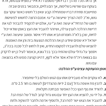
אך נראה מכל מהלך דבריו ואף מסופם דלא איירי במוציא עם גושו, אלא
בעוקרו עם שורשיו בשלימות, אך הם גלויים, וכמבואר בפנים שבזה
מתיישבת סתירת דבריו שמתחילה קבע שאין כל חשש כאשר עוקר עם
גושו, וא"כ למה הצריך שייעשה ע"י גוי. אמנם הרוצה לחשוש לפשיטות
לשונו של הרחיד"א יעשה זאת ע"י גוי, אולם יש להקפיד להבהיר לגוי את
דרישת ההלכה לענין ערלה, ושיזהר להעביר את העץ באופן שודאי יכול
לחיות, שכן בלא"ה חומרתו תביא אותו לידי איסור. ומוטב שיעשה זאת ע"י
ישראל ירא שמים שיודע הן את ההלכות הנוגעות בזה והן את האומנות
להוציאו שלם ולהעבירו למקומו החדש, ואין לו לחוש לכל סכנה בכה"ג,
ויסמוך על גדולי עולם שהתירו בכך בכל גוונא, וכאמור לעיל כן יש לדקדק
גם בצוואת ריה"ח שלא אסר אלא לקוץ, דהיינו קציצה ממש ולא בהוצאה
עם גושו.
אופן ההעתקת עצים ע"פ ההלכה:
א.
לא עוקרים אלא מעבירים אותו עם הגוש השלם בלי שיתפורר.
ב.
להכין פח אשפה גדול [עם 2 ידיות מהצדדים] לעשות בו חור 2.5 ס"מ.
ג.
להוריד את נוף העץ ככל האפשר מבחינה חקלאית.
ד.
על ידי גוי, להוציא את העץ יחד עם גוש גדול קרוב לגודל של הפח הנז'.
ה.
להעביר את הגוש ישר לפח הנז', ולהוסיף אדמה ולחבר להשקיה ולתת