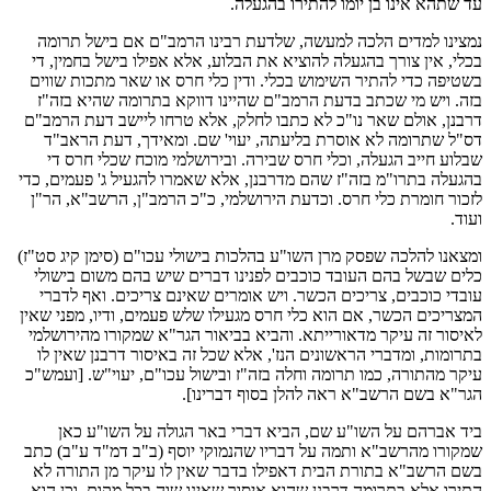
עד שתהא אינו בן יומו להתירו בהגעלה.
נמצינו למדים הלכה למעשה, שלדעת רבינו הרמב"ם אם בישל תרומה
בכלי, אין צורך בהגעלה להוציא את הבלוע, אלא אפילו בישל בחמין, די
בשטיפה כדי להתיר השימוש בכלי. ודין כלי חרס או שאר מתכות שווים
בזה. ויש מי שכתב בדעת הרמב"ם שהיינו דווקא בתרומה שהיא בזה"ז
דרבנן, אולם שאר נו"כ לא כתבו לחלק, אלא טרחו ליישב דעת הרמב"ם
דס"ל שתרומה לא אוסרת בליעתה, יעוי' שם. ומאידך, דעת הראב"ד
שבלוע חייב הגעלה, וכלי חרס שבירה. ובירושלמי מוכח שכלי חרס די
בהגעלה בתרו"מ בזה"ז שהם מדרבנן, אלא שאמרו להגעיל ג' פעמים, כדי
לזכור חומרת כלי חרס. וכדעת הירושלמי, כ"כ הרמב"ן, הרשב"א, הר"ן
ועוד.
ומצאנו להלכה שפסק מרן השו"ע בהלכות בישולי עכו"ם (סימן קיג סט"ז)
כלים שבשל בהם העובד כוכבים לפנינו דברים שיש בהם משום בישולי
עובדי כוכבים, צריכים הכשר. ויש אומרים שאינם צריכים. ואף לדברי
המצריכים הכשר, אם הוא כלי חרס מגעילו שלש פעמים, ודיו, מפני שאין
לאיסור זה עיקר מדאורייתא. והביא בביאור הגר"א שמקורו מהירושלמי
בתרומות, ומדברי הראשונים הנז', אלא שכל זה באיסור דרבנן שאין לו
עיקר מהתורה, כמו תרומה וחלה בזה"ז ובישול עכו"ם, יעוי"ש. [ועמש"כ
הגר"א בשם הרשב"א ראה להלן בסוף דברינו].
ביד אברהם על השו"ע שם, הביא דברי באר הגולה על השו"ע כאן
שמקורו מהרשב"א ותמה על דבריו שהנמוקי יוסף (ב"ב דמ"ד ע"ב) כתב
בשם הרשב"א בתורת הבית דאפילו בדבר שאין לו עיקר מן התורה לא
התירו אלא בתרומה דרבנן שהוא איסור שאינו שוה בכל מקום. וכן הוא