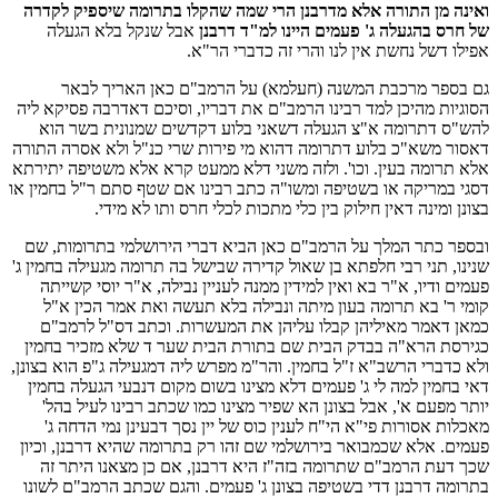
ואינה מן התורה אלא מדרבנן הרי שמה שהקלו בתרומה שיספיק לקדרה
של חרס בהגעלה ג' פעמים היינו למ"ד דרבנן
אבל שנקל בלא הגעלה
אפילו דשל נחשת אין לנו והרי זה כדברי הר"א.
גם בספר מרכבת המשנה (חעלמא) על הרמב"ם כאן האריך לבאר
הסוגיות מהיכן למד רבינו הרמב"ם את דבריו, וסיכם דאדרבה פסיקא ליה
להש"ס דתרומה א"צ הגעלה דשאני בלוע דקדשים שמנונית בשר הוא
דאסור משא"כ בלוע דתרומה דהוא מי פירות שרי כנ"ל ולא אסרה התורה
אלא תרומה בעין. וכו'. ולזה משני דלא ממעט קרא אלא משטיפה יתירתא
דסגי במריקה או בשטיפה ומשו"ה כתב רבינו אם שטף סתם ר"ל בחמין או
בצונן ומינה דאין חילוק בין כלי מתכות לכלי חרס ותו לא מידי.
ובספר כתר המלך על הרמב"ם כאן הביא דברי הירושלמי בתרומות, שם
שנינו, תני רבי חלפתא בן שאול קדירה שבישל בה תרומה מגעילה בחמין ג'
פעמים ודיו, א"ר בא ואין למידין ממנה לעניין נבילה, א"ר יוסי קשייתה
קומי ר' בא תרומה בעון מיתה ונבילה בלא תעשה ואת אמר הכין א"ל
כמאן דאמר מאיליהן קבלו עליהן את המעשרות. וכתב דס"ל לרמב"ם
כגירסת הרא"ה בבדק הבית שם בתורת הבית שער ד שלא מזכיר בחמין
ולא כדברי הרשב"א ז"ל בחמין. והר"מ מפרש ליה דמגעילה ג"פ הוא בצונן,
דאי בחמין למה לי ג' פעמים דלא מצינו בשום מקום דנבעי הגעלה בחמין
יותר מפעם א', אבל בצונן הא שפיר מצינו כמו שכתב רבינו לעיל בהל'
מאכלות אסורות פי"א הי"ח לענין כוס של יין נסך דבעינן נמי הדחה ג'
פעמים. אלא שכמבואר בירושלמי שם זהו רק בתרומה שהיא דרבנן, וכיון
שכך דעת הרמב"ם שתרומה בזה"ז היא דרבנן, אם כן מצאנו היתר זה
בתרומה דרבנן דדי בשטיפה בצונן ג' פעמים. והגם שכתב הרמב"ם לשונו