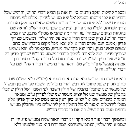
ההלכה.
ובספר קהילות יעקב (זרעים סי' יח אות ג) הביא דברי הר"ש, והדגיש שכל
דבריו הוא לפי גירסתו בסוגיא 'אל יצא מע"ש לפדיון'. אולם לפי גירסת
הספרים שלנו 'לא יצא מע"ש מידי פדיונו' משמע שאינו מסתלק ואדרבה
צריך לפדותו, ולפי"ז מהני פדיון. וציין שם שכך גרס הרש"ס [וראה שם
בהגהות וציונים שבמהד' עוז והדר מה שהביאו מכת"י מינכן, שזה ממש
דברי הר"ש]. וציין שכן גרס הגר"א שם על הירושלמי, דמשמע שצריך
פדיון [אמנם הגם שגרס הגר"א 'לא יצא' מכל מקום בדבריו שם כתב
'משום שאינו בעין, והרי הוא בקדושת מע"ש, מדקאמר לא יצא משמע
שצריך פדיון'. הנה לכאורה להיפך בדבריו משמע כהר"ש שצריך פדיון רק
א"א שאינו בעין. ושו"ר שכבר העיר זאת על דברי הקה"י בספר דרך
אמונה (מעש"ש פ"ד ס"ק טז). וראה עוד בהמשך דברי הקה"י שם על
דברי הגר"א, ודוק].
ובאמת שגירסת הר"ש היא הגירסא בתוספתא (מע"ש פ"א הט"ז) שם
כתוב לוג יין שנפל לתוכו לוג דבש והרי בו ב' לוגין השבח לפי חשבון תבשיל
של מעשר שני שתבלו בתבלין של חולין השבח לפי חשבון ושל חולין שתבלו
בתבלין של מעשר שני
אל יוציא מעשר שני שלו לפדיון
ע"כ. ומבאר
המנחת ביכורים שם 'אל יוציא:
כיון דאין בהם ממש לא שייך פדיון
אלא
מעלן לירושלים ואסור לאכול החולין חוץ לירושלים כיון שתבלין מע"ש
נותנים טעם בהתבשיל. וזה אם כן כדברי הר"ש.
ובהמשך דבריו עוד הביא הקה"י מדברי האור שמח (מע"ש פ"ג הי"ד)
שמביא הירושלמי, וכותב שהגירסא המחוורת הוא כמו שלפנינו דלא