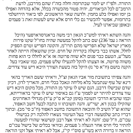
התורה. ולפי"ז יש לומר שבתרומה וחלה בזה"ז שהם מדרבנן, לדעת
הרמב"ם לכל הביאורים, יהיה פטור מהכשרה בכלל, אלא בהדחה ואפילו
בן יומו ואפילו בלע בחמין. ולדעת שאר הראשונים, לפי ביאור הירושלמי
בתרומות, אפשר להכשיר גם כלי חרס אלא שיש לעשות זאת ג' פעמים
ובאופן שביארנו לעיל.
והנה השתא ראיתי למש"כ הגאון רבי משה בראנדסדארפער (היכל
הוראה ג עמ' 236) שם כתב להקל במעשה שהיה בחו"ל שקנו פירות
מארץ ישראל שלא הפרישו מהם תרו"מ, והקונה הפריש וטרם הספיק
לחלל, אשתו כבר בישלה בקדירה של חרס. וכיון שהשאלה הייתה לאחר
מעל"ע, הטעם כבר פגום ולא שווה פרוטה אז א"א לחללו כי הוא פחות
משווה פרוטה, אז הצעתו להקל להגעילו שלש פעמים, כמו שאביו בעל
הקנה בושם (ח"א סי' נז) היקל בזה בשעת הצורך היכא דיש עוד צדדים.
והנה צפיתי בתשובת מור אביו הגאון זצ"ל, וראיתי ששם האריך בהאי
דינא של עוף שנתבשל בלא מליחה ונאכל בכלי חרס, והאריך לדון, דכיון
שדם שבישלו דרבנן, הגם שיש לו עיקר מן התורה, מכל מקום היכא דיש
עוד צדדים להיתר יש לסמוך ע"ז גם באיסור שיש לו עיקר בדאורייתא,
וכמו שהביא הדרכי תשובה (סימן קכ"א ס"ק ע"ד) מגדולי האחרונים
שהקילו בכגון דא, יעוי"ש. והנה תשובתו זו כתבה לבעל חשב האפוד,
שהוא זצ"ל השיב לו והובאה התשובה בחשב האפוד (ח"ב סי' מב). ובתוך
דבריו כתב שלמעשה דברי בעל העיטור נשארו להלכה רק בבישולי
עכו"ם, וז"ל שם: 'והנה לא ראיתי אצל רבנן קשישאי שהורו למעשה
להתיר כלי חרס אחר הגעלה ג' פעמים, ובודאי בכלים של בישול עכו"ם
הוראה זו ברורה היא בשו"ע סוס"י קי"ג, אבל לא ראיתי אצל זקני הוראה