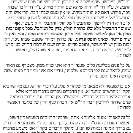
כהר"ש, ופירושו, שהמעשר הוא התבלין נפדה כשיעור שבח שהשביח
התבשיל, ע"ד דריו"ח והיא שיהא שם הותיר מידה, ע"ד דר"ל כו' שבחו
ניכר, פירוש דאם לא הותיר מידה, או אין טעם שבחו ניכר, הרי אילו היה
התבשיל של מעשר והתבלין של חולין לא היה נחשב לחשבון החולין כלל,
א"כ הוא הדין להיפוך, שהתבשיל של חולין והתבלין הוא מעשר,
אף
שאוסר התבשיל מלאוכלו בתורת חולין, כדין כל המתבל, מכל מקום זכות
ממון אין כאן למעשר שיחול עליו פדיון המעשר ויתפוס ממונו, והוי כאין בו
שוה פרוטה, שאינו תופס פדיונו
, ועל כרחין דמיירי שטעם שבחו ניכר, דאז
זכות ממון יש להמעשר, ותופס פדיונו. וסיים שגם לגירסת הר"ש בע"כ יש
לומר ששבחו אינו ניכר, כי אם הוא ניכר, אז הוא שווה ממון, ואפשר
לפדותו.
על כל פנים בבליעת כלים שעפי"ר הוא אינו שווה ממון, מצטרף גם האור
שמח, לבאר שגם לפי הגירסא שלפנינו, עדיין אם אינו ממון הוי כאינו שווה
פרוטה ואינו תופס פדיונו.
אם כן למעשה לא מצאנו מי שלהדיא פליג על דברי הר"ש, וגם מה שהביא
הקה"י מהרש"ס ומהגר"א, אין הדברים ניכרים מדברי הגר"א אלא
אדרבה להיפך דס"ל כהר"ש. ומהרש"ס אין הכרח, וגם מדברי המראה
פנים שדחה לחלוטין דברי הר"ש אין הכרח לגוף הדין של בליעה דאפשר
לפדותו.
כל זה לאפוקי טענה אלימתא אחת, שרבינו הרמב"ם השמיט דין חשוב,
ואפשר דאם כן לא ס"ל דין זה להלכה, וכך כתב בקה"י שם והביא הדברים
גם בדרך אמונה (באות טו הנז'). ומהלך הדברים בקה"י אכן משמע מדבריו