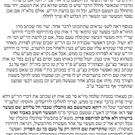
מדבריו שכאשר מחלל הדבר שיש בו ממש שהוא נתן את הטעם, יחד עמו
מתחלל גם הטעם הבלוע, וכל זה גם בדעת הר"ש. אולם בלא"ה אם אכן
נפסד המעשר שני ונשאר רק הבלוע לא שייך לחללו.
בנוסף ראה לשני נביאים שהתכוונו לדבר אחד, יעוי' מה שכתב מרן
החזו"א לגבי מעשר שני (דמאי סי' ד אות טו) בהתייחסו לדברי הירוש'
שר"י היה מעשר הביצה שקיבלה טעם טבל, אם כן לדעת הר"ש הנז' זה
לא יועיל. וכתב דאפשר שבנידון זה גם הר"ש יסכים שניתן לפדות, מאחר
שרק פרי שנקרא עליו שם מע"ש בעין ולאחר מכן התערב, שייך בו חידוש
הר"ש שא"א לפדותו כשאין בו ממש, אבל אם נקרא שם מע"ש עליו
כשהוא כבר אינו בעין, יועיל פדיון באותו מצב וסיים בצ"ע [גם בסי' טו אות
ט נשאר בצ"ע]. ובצהה"ל במע"ש פ"ד ס"ק טז כתב בזה"ל: 'ואף על גב
שכתב כאן ואפשר ומסיק בצ"ע, מ"מ במכתב כת"י פסק כן שאם בשעת
קריאת שם היתה בתערובות יש לו פדיון, וכן שמעתי ממנו להקל בשעת
הצורך בזה. מיהו אם נבלע אחר שנעשה מע"ש וכן בנטע רבעי שמענו
שהחמיר אף בדיעבד' ע"כ.
וכן מצאתי במנחת שלמה (ח"א סי' סב אות יז) שכתב את דברי הר"ש דלא
שייך פדיון בדבר שאין בו ממש, וצריך להוליכו לירושלים. והוסיף: 'ונלענ"ד
דמסתבר שכל זה
דוקא כשהטעם בא מתבלין שכבר חל עליהם שם מעשר
שני
דאז אמרינן דאע"ג שטעם כעיקר מ"מ
המעשר חשיב כאבוד ואינו
ברשותו ולא אלים למיתפס פדיון
, משא"כ בתבשיל שתיבלו בתבלין של
טבל וקרא אח"כ שם מעשר על אחד מעשרה מהתבשיל, דנראה דהיתרו
כאיסורו, וכמו
שהקריאת שם היתה רק על טעם כך גם הפדיון
. ואפשר
לפי"ז להפריש מעשר שני מעוגות ותבשילין שמתובלין בטבל ולפדותן ואין