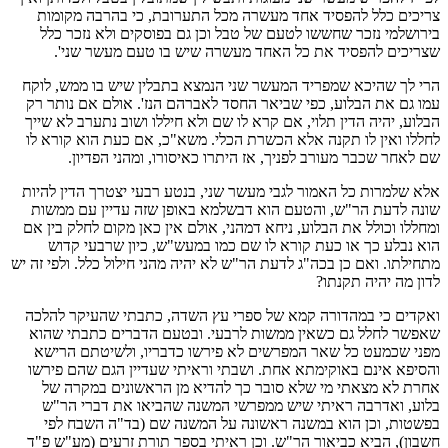
צריכים כלל להפסיד אחד מעשרה מכל התערובת, כי בהרבה מקומות
בירושלמי נזכר שחששו לטעם של טבל וכן גם בפוסקים ולא נזכר כלל
שצריכים להפסיד את כל האחד מעשרה שיש בו טעם מעשר שני'.
הרי לך שהיכא שמפריד המעשר שני הנמצא בתבלין שיש בו ממש, לוקח
עמו גם את הבלוע, כפי שביאר החסד לאברהם הנז'. אולם אם נותר רק
הבלוע, יהיה הדין תלוי, אם קרא לו שם ולא חיללו ושוב נתערב לא שייך
לחללו ואין לו תקנה אלא הכשרת הכלי. משא"כ, אם כעת הוא קורא לו
שם לאחר שכבר מעורב לפניך, אז היתרו כאיסורו, ומהני הפדיון.
אלא שלמרות כל האמור לגבי מעשר שני, בנטע רבעי יצטרך הדין להיות
שונה לדעת הר"ש, והטעם הוא דבשלמא באופן שזה עדיין עם ממשות
ומחללו וכולל את הבלוע, ניחא דמהני, אולם אין כאן מקום לחלק בין אם
הוא נבלע כך או כעת קורא לו שם כמו במעש"ש, כיון שרבעי קדוש
מתחילתו. ואם כן בכה"ג לדעת הר"ש לא יהיה מהני חילול כלל. ולפי זה יש
לדון מה יהיה תקנתו?
ואקדים כי במהדורה קמא של ספרי עץ השדה, כתבתי שהעיקר להלכה
שאפשר לחלל גם כשאין ממשות לרבעי. ובטעם הדברים כתבתי שהוא
מפני שכמעט כל שאר המפרשים לא פירשו כדבריו, ולשיטתם הרישא
והסיפא אינם באוקימתא אחת. ושבתי וראיתי שעדיין הגם שהם פירשו
אחרת לא מצאתי מי שלא סובר כך להדיא מן הראשונים במקרה של
בלוע, ואדרבה ראיתי שיש ממפרשי המשנה שהביאו את דברי הר"ש
בפשטות, וכן הוא במשנה ראשונה על המשנה שם (בד"ה השבח לפי
חשבון), הביא כביאור הר"ש. וכן ראיתי בספר תורת זרעים (מע"ש פ"ד