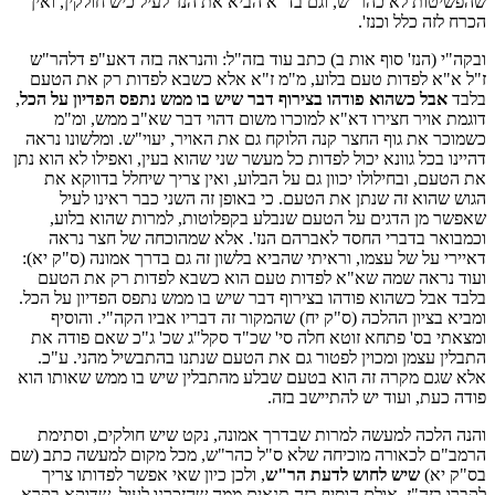
שהפשיטות לא כהר"ש, וגם בד"א הביא את הנז' לעיל כיש חולקין, ואין
הכרח לזה כלל וכנז'.
ובקה"י (הנז' סוף אות ב) כתב עוד בזה"ל: והנראה בזה דאע"פ דלהר"ש
ז"ל א"א לפדות טעם בלוע, מ"מ ז"א אלא כשבא לפדות רק את הטעם
בלבד
אבל כשהוא פודהו בצירוף דבר שיש בו ממש נתפס הפדיון על הכל
,
דוגמת אויר חצירו דא"א למוכרו משום דהוי דבר שא"ב ממש, ומ"מ
כשמוכר את גוף החצר קנה הלוקח גם את האויר, יעוי"ש. ומלשונו נראה
דהיינו בכל גוונא יכול לפדות כל מעשר שני שהוא בעין, ואפילו לא הוא נתן
את הטעם, ובחילולו יכוון גם על הבלוע, ואין צריך שיחלל בדווקא את
הגוש שהוא זה שנתן את הטעם. כי באופן זה השני כבר ראינו לעיל
שאפשר מן הדגים על הטעם שנבלע בקפלוטות, למרות שהוא בלוע,
וכמבואר בדברי החסד לאברהם הנז'. אלא שמהוכחה של חצר נראה
דאיירי על של עצמו, וראיתי שהביא בלשון זה גם בדרך אמונה (ס"ק יא):
ועוד נראה שמה שא"א לפדות טעם הוא כשבא לפדות רק את הטעם
בלבד אבל כשהוא פודהו בצירוף דבר שיש בו ממש נתפס הפדיון על הכל.
ומביא בציון ההלכה (ס"ק יח) שהמקור זה דבריו אביו הקה"י. והוסיף
ומצאתי בס' פתחא זוטא חלה סי' שכ"ד סקל"ג שכ' ג"כ שאם פודה את
התבלין עצמן ומכוין לפטור גם את הטעם שנתנו בהתבשיל מהני. ע"כ.
אלא שגם מקרה זה הוא בטעם שבלע מהתבלין שיש בו ממש שאותו הוא
פודה כעת, ועוד יש להתיישב בזה.
והנה הלכה למעשה למרות שבדרך אמונה, נקט שיש חולקים, וסתימת
הרמב"ם לכאורה מוכיחה שלא ס"ל כהר"ש, מכל מקום למעשה כתב (שם
בס"ק יא)
שיש לחוש לדעת הר"ש
, ולכן כיון שאי אפשר לפדותו צריך
לקברו בזה"ז. אולם הוסיף בזה תנאים ממה שהזכרנו לעיל, שדוקא בקרא