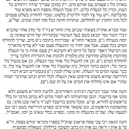
באותו כלי ג פעמים עם אותם מים, רק כמובן שצריך שיהיו רותחים כל
העת, וכדין כל הגעלת כלים, רק שכל הגעלה נוספת הוא מוציא עוד
מהבליעה. ויש עוד צד לומר ולדקדק בלשונו, שכדי להחזיק בשלש פעמים
לכל מיני החמין יש להחליפן, שתהיה חזקה בכל סוגי חמין שונים. וצל"ע.
ועוד סברא אחרת מצאתי שכתב מרן החזו"א (יו"ד סי' מד) אחר שהביא
דברי הטור (סי' קכא) בשם בעל העיטור שבקדירה של חרס שאינה בן
יומה מגעילה ג"פ, ומבאר החזו"א שמרתיח בתוכה ג"פ מים, וצריך להחליף
המים בכל פעם, אבל אם יחזיר מי ההגעלה פעם שני' לא עדיף מהאריך
זמן הבישול דאפי' יבשל כל היום לא חשיבא רק פעם אחת כי מי הגעלה
מזדהמין מהבלע ומתישין כחן מלמרק ולנקות את הקדירה והלכך צריך
להחליף המים ג"פ, וכן אין להגעיל כלי אחר במי הגעלה, וכן אם מגעיל כלי
בתוך כלי, הקטן בתוך הגדול, כיון שהגעיל כלי אחד אין להגעיל עוד כלי, כי
כבר נעשו המים מי הגעלה, ואינן עולין למנין ג"פ [ובסוגרים הביא דברי
הדרישה שהוא משום פירסום שאין הגעלה לכלי חרס וכתב שהדבר תמוה
שהרי אם אינו מחליף את המים אין על זה שם ג"פ].
והנה אחר שכך הכרעת רבותינו האחרונים, ולדעת החזו"א משמע דלא
מהני אף בדיעבד, הגם שהתמיהה לא תסור מדוע לא נכתב מדבר זה כלל
בראשונים להדיא, וצ"ע. ומכל מקום בדיעבד לענ"ד נראה שכן מהני, גם
מהשמטת הראשונים, וגם ששאר אחרונים ובפרט הדרישה בשם רבו וגם
לטעמו שלו, שמ"מ כהגעלה זה מהני, ובפרט בכלי שאינו בן יומו, ואכמ"ל.
והנה הגאון רבי צבי פסח פראנק זצוק"ל בספרו מקראי קודש (פסח, ח"א
סי' פ אות ו וראה גם אות ה) כתב תשובה כדלהלן: 'נשאלתי ממשגיח