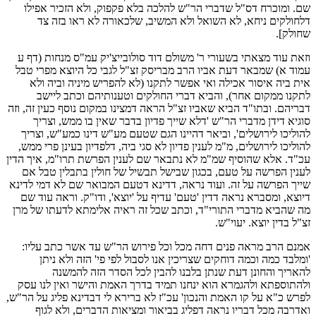
שם. ומוכרח דס"ל שדברי הר"ש להלכה בלא פקפוק, ולא הזכיר אפילו
דלחולקים ניחא, לא השואל ולא המשיב, שלכאורה לא ראו בזה צד
שחולק].
וזאת עוד מצאתי בשעורי ר' משולם דוד סולובייצ'יק עמ"ס מנחות (דף ע
עמוד א) שמבאר דעת אביו הרב מבריסק זצ"ל לגבי כל היוצא מפרי טבל
אית ביה איסור אכילה ואי אפשר לתקנו (לא להפריש מיניה וביה ולא
לתקנו ממקום אחר), והביא דברי החולקים וטענותיהם וכתב ליישב
דבריהם. ובתו"ד הביא שאביו זצ"ל הראה דמצינו במקום נוסף כעין זה, וזה
סוגיא דידן מדברי הר"ש 'דלא שייך פדיון בדבר שאין בו ממש, וצריך
להוליכו לירושלים', וביאר דהיינו הגם שטעם מע"ש דינו כמע"ש, וצריך
להוליכו לירושלים, מ"מ לענין פדיון לא סגי ביה, דלפדיון בעינן פרי ממש,
עכ"ד. אלא שהוסיף שמ"מ לא נתבאר שם לענין הפרשת תרו"מ, איך הדין
לענין הפרשה על טעם, בכגון שבישל תבשיל של חולין בתבלין טבל אם
שייך הפרשה על זה. ועוד נראה, דדינא דטעם המבואר שם לא דמי לדינא
דיוצא, ומסברא נראה דדין 'טעם' עדיף על 'יוצא', ודו"ק. וראה עוד שם
מה שהביא מדברי התורי"ד, וכתב שכל זה ראיה אלימתא לדעתו של מרן
זצ"ל בדין יוצא. יעוי"ש.
אמנם הרב מראה פנים דחה מכל וכל פירוש הר"ש עד אשר כתב עליו:
'ומלבד כמה וכמה דוחקים שצריכין אנו לסבול לפי פי' הזה ולא ניתן
להאריך והחונן דעת שנתן בלבנו להבין לכל הסדר הזה להמשנה
ולהתוספתא ולהגמרא הוא ינחנו תמיד בדרך האמת והישר ואין לנו עסק
לפרש כ"א על קו האמת והנכון' עכ"ז לא ברירא לי דבדינא פליג על הר"ש,
ואדרבה מכל דבריו נראה דפליג בביאור ומציאות הדברים, ולא לגוף