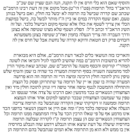
והוסיף שאם הוא כלי חרס אין לו תקנה, הנה הגם שציין שם שכ"כ
הראב"ד בהל' תרומות (פט"ו הי"ט) מכל מקום אין זה דעת רבינו הרמב"ם
שכתב שם קדרה שבישל בה תרומה לא יבשל בה חולין, ואם בישל בנותן
טעם, ואם שטף הקדרה במים או ביין ה"ז מותר לבשל בה, בישל במקצת
הכלי אין צריך לשטף את כולו אלא שוטף מקום הבישול בלבד. ועל זה
השיג הראב"ד וכתב וז"ל: הפליג ושטף שלא מצינו שטיפה אלא בצונן
ודרך העברה וזה צריך הגעלה בחמין ואח"כ שטיפה בצונן משמעתא
דזבחים פרק דם חטאת ודוקא קדרה של נחשת אבל של חרס אין לה
תקנה.
והאריכו בזה הנושאי כלים לבאר דעת הרמב"ם, אולם היא מבוארת
להדיא בתשובות הרמב"ם במה שהשיב לחכמי לוניל והביאו את לשונה
המהר"י קורקוס והכסף משנה על הרמב"ם שם, שכתב שאת מקור הדין
למד מהמשנה השנויה בסוף תרומות המערה כד שהיה בו שמן והטיף שלש
טיפין נותן לתוכה חולין הרכינה ומיצה הרי זה תרומה וזה הוא פרושה
המערה שהיה בו שמן או יין של תרומה עד שתתרוקן ופסק כל הנצוק
והתחילה ההמשכה לנטף טיפה אחר טיפה דיו ונותן לתוכה חולין מיד ואין
הצחצוחין הנשארים בכד מדמעין ואם הרכינו על צדה אחר שנטפו הג'
טפין עד שנמשכו הצחצוחין שבכד ונתמצו למקום אחד אותו הנמצא
תרומה וממשנה זו דקדקתי שאין הקדרה שנתבשל בה תרומה צריכה
הגעלה אלא שטיפה בלבד מק"ו ומה אם היין או השמן הנשאר בדופני הכד
אינו מדמע אף על פי שאלו הרכין הכד על צידו המתמצה ממנו תרומה וכל
הצחצוחין הנשארים שם הן עצמן תרומה ק"ו לקדרה שבלעה תרומה
בחרסיה שיעלה על דעת שיצא אותו הנבלע וידמע שזה הנבלע בחרסיה
אין בו ממש ולא הוא מן התרומה אלא המים שנתבשל בהם התרומה הן