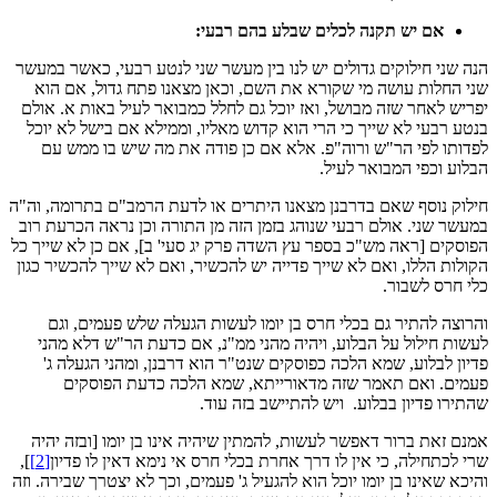
אם יש תקנה לכלים שבלע בהם רבעי:
הנה שני חילוקים גדולים יש לנו בין מעשר שני לנטע רבעי, כאשר במעשר
שני החלות עושה מי שקורא את השם, וכאן מצאנו פתח גדול, אם הוא
יפריש לאחר שזה מבושל, ואז יוכל גם לחלל כמבואר לעיל באות א. אולם
בנטע רבעי לא שייך כי הרי הוא קדוש מאליו, וממילא אם בישל לא יוכל
לפדותו לפי הר"ש ורוה"פ. אלא אם כן פודה את מה שיש בו ממש עם
הבלוע וכפי המבואר לעיל.
חילוק נוסף שאם בדרבנן מצאנו היתרים או לדעת הרמב"ם בתרומה, וה"ה
במעשר שני. אולם רבעי שנוהג בזמן הזה מן התורה וכן נראה הכרעת רוב
הפוסקים [ראה מש"כ בספר עץ השדה פרק יג סעי' ב], אם כן לא שייך כל
הקולות הללו, ואם לא שייך פדייה יש להכשיר, ואם לא שייך להכשיר כגון
כלי חרס לשבור.
והרוצה להתיר גם בכלי חרס בן יומו לעשות הגעלה שלש פעמים, וגם
לעשות חילול על הבלוע, ויהיה מהני ממ"נ, אם כדעת הר"ש דלא מהני
פדיון לבלוע, שמא הלכה כפוסקים שנט"ר הוא דרבנן, ומהני הגעלה ג'
פעמים. ואם תאמר שזה מדאורייתא, שמא הלכה כדעת הפוסקים
שהתירו פדיון בבלוע. ויש להתיישב בזה עוד.
אמנם זאת ברור דאפשר לעשות, להמתין שיהיה אינו בן יומו [ובזה יהיה
שרי לכתחילה, כי אין לו דרך אחרת בכלי חרס אי נימא דאין לו פדיון
[2]
],
והיכא שאינו בן יומו יוכל הוא להגעיל ג' פעמים, וכך לא יצטרך שבירה. וזה