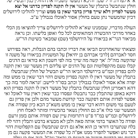
א"א לפדות. וז"ל שם: 'והיכא דמעשר משביח את החולין כגון תבשיל של
חולין שנתבשל בתבלין של מעשר
אין לו תקנה לפדיון כדתני אל יצא
מעשר לפדיון דלא שייך פדיון בדבר שאין בו ממש
וצריך להוליכו לירושלים
דכיון שהמעשר נתן טעם בחולין אסור לאוכלו בגבולין' ע"כ.
העולה מדבריו, שבזמנינו שא"א להוליכו לירושלים צריך להוציאו מן הכלי
באחד מדרכי ההכשרה המתאימים לכל כלי ואופן בליעתו. וכן נראה
מביאור הגר"א בביאורו על הירושלמי (שם) שמבאר כשיטת הר"ש.
ומצאתי שהאחרונים הביאו את דבריו וכתבו בהם הגבלות, ראה בפירוש
חסד לאברהם [לרבי אברהם בן יחיאל] על המשניות בביאורו על משנה זו
שהקשה בזה"ל: 'אך קשה מה שייך בזה לפי חשבון הא בודאי גם הדגים
קבלו טעם מהקפלוטות וגם על הדגים יש עליהם דין מעשר שני ואין תקנה
להם בפדיון וכמ"ש בירושלמי הביאו הר"ש תבשיל של חולין שנתבשלו
בתבלין של מעשר דאין לו תקנה בפדיון משום דהוי דבר שאין בו ממש ומה
יפדה אלא אסור לאוכלו בגבולין' וכתב בסו"ד ליישב: 'ונראה לומר בזה כך
דהא דאמרינן חולין שנתבשלו בתבלין של מעשר דאין לו תקנה בפדיון הוא
דוקא באופן שהתבלין כבר נתבטלו ונפסדו כבר שאין ראוין עוד לאוכל ואי
אפשר לפדות אותם דפקעה כבר קדושת מעשר מהם ולכן אין פדיון גם
לטעם נמי משום דהוא דבר שאין בו ממש משא"כ הכא כיון שפודה את
המעשר שני כולו א"כ גם החולין נשאר בהכשירו ומותר לאכלו חוץ
לירושלים וכמ"ש במ"ד פ"ט דתרומות עיין שם דפודה אותם בזמן זרעם
ופודה כל האוצר בדמי אותה סאה ולכן לא מבעיא בדבש ותבלין דהוי לח
בלח שנתערבו דודאי כן הוא אלא גם דגים שנתבשלו עם הקפלוטות דהוי
דבר גוש ואפשר להפרד ממנו אפ"ה כל שפדה את המעשר פקעה גם מן
הדגים נמי קדושת מעשר מן הטעם כן נראה' עכ"ל. הנה אם כן עולה