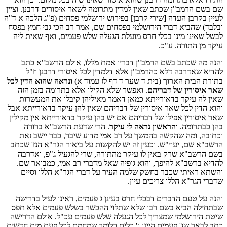
שם בשם הרמב"ן שכתב שאין למדין מתרומה לשאר איסורים דרבנן. וציין
לעיין בקרבן העדה [שירי קרבן] בפירוש ירושלמי פסחים (פ"ג הלכה א ד"ה
ובלבד) שהביא דברי הירושלמי בפסחים שם, אמר רב הכי גבי חמץ בפסח
לבשל שאינו מינו בכלי חרס מועלת הגעלה שלש פעמים, ואף שאית ליה
עיקר מן התורה. ע"כ.
והנה מה שכתב בשם הרמב"ן דבריו אמת מללו, אולם הרשב"א כתב
להדיא שאדרבה דלא כהרמב"ן אלא דלמדין לכל איסורי דרבנן וז"ל
בתורת הבית הארוך (בית ד שער ד דף לז עמוד א)
ונראה שהוא הדין לכל
שאר איסורין של דבריהם
. ואפשר שלא הקילו אלא בתרומה בזמן הזה
שאין לה עיקר בדאורייתא כמאן דאמר מאיליהן קיבלו את המעשרות
והוא הדין לכל שאר איסורין של דבריהם שאין להן עיקר בדאורייתא אבל
שאר איסורין אפילו של דבריהם אם יש בהן עיקר בדאורייתא אין מקילין
בהן כבתרומה.
והראשון נראה לי עיקר
. הרי שדעת הרשב"א ברורה
וכתובה, ומה שהקשה בהמשך על רב אמי מדוע שיבר, כבר יישב זאת
הרשב"א שם, יעוי"ש. וכעין זה יש להקשות על ביאור הגר"א הנז' שכתב
בשם הרשב"א שרק באין לו עיקר מהתורה, שרי להגעיל ג"פ, ואדרבה
להדיא ברשב"א להיפך, והוא גופיה שאל מדברי רב אמי, כמבואר שם.
והשתא ראיתי שכבר בחשק שלמה העיר על דברי הגר"א הללו וסיים
שדברי הגר"א הללו צריכים עיון.
והנה על טעם הדברים דבכלי חרס בעינן ג פעמים, ראינו לעיל בדרישה
שבתחילה הביא בשם רבו שלא שתלוי ההכשר בשלש פעמים אלא תפס
שיטת הירושלמי שמצריך לכל הגעלה שלש פעמים עכ"ל. אולם הדרישה
כתב לבאר שג' פעמים היינו ג' כלים כלומר שמחמם לכל פעם מים חדשים,