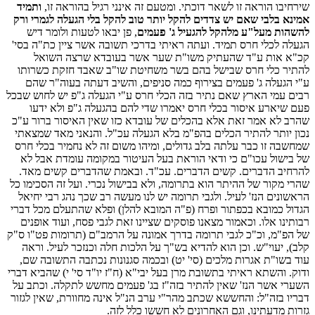
שירחיבו הוראה זו לשאר דוכתי. ומטעם זה אינני רגיל בהוראה זו,
ותמיד
אמינא בלבי שאם יש צדדים להקל יותר טוב להקל בלי הגעלה לגמרי ורק
להשהות מעל"ע מלהקל להגעיל ג' פעמים
, פן יבאו לטעות ולומר דיש
הגעלה לכלי חרס תמיד. ועתה ראיתי בדרכי תשובה אשר ציין כת"ה בסי'
קכ"א אות ע"ד שהעתיק משו"ת שער אשר בעובדא שרצה השואל
להתיר כלי חרס שבישל בהם בשר משחיטת שו"ב שאבד חזקת כשרותו
ע"י הגעלה ג' פעמים בצירוף כמה סניפים, והשיב דעתה בעוה"ר שהם
רבים עמי הארץ שאם נתיר בזה הכלי חרס ע"י הגעלה ג"פ יש לחוש שבכל
פעם שיארע איסור בכלי חרס יאמרו שדי להם בהגעלה ג"פ ולא ידעו
שהרב לא אמר זאת אלא בהכלים של עובדא כזו שאין האיסור ברור ע"כ
נכון יותר להתיר הכלים בהפ"מ בלא הגעלה עכ"ל. והנאני מאד שמצאתי
שמחשבה זו כבר עלתה בלב גדולים, ומיהו משום זה לא נחמיר בכלי חרס
של בישול עכו"ם כי ודאי הוראת בעל העיטור במקומה עומדת אבל לא
להרחיב הדברים. קשים הדברים. עכ"ד. ובאמת שהדברים קשים מאד.
שהרי מקור של ההיתר הוא בתרומה, ולא בבישול נכרי. ועל זה הסכימו כל
הראשונים הנז' לעיל. ולגבי תרומה יש לנו מעשה רב שכך נהג רבי יחיאל
הגדול כמובא בכפתור ופרח (פ"ה המובא להלן) ופלא שהתעלם מכל דברי
רבותינו אלו. וכאמור מצאנו פוסקים שציינו זאת לגבי פסח, ועוד אופנים
של הפ"מ, וכ"כ לגבי תרומה בדרך אמונה על הרמב"ם (תרומות פט"ו ס"ק
קלב), יעוי"ש. וכן הוא להדיא בש"ך על הלכות חלה וכנזכר לעיל. וראה
עוד בשו"ת אגרות מלכים (סי' יט) ובכמה סגנונות נכתבה התשובה שם,
ודוק. והשתא ראיתי בתשובת מרן בעל יבי"א (ח"ז יו"ד סי' י) שהביא דברי
השערי אשר הנז' שאין להתיר בזה"ז בג' פעמים מחשש לתקלה. וכתב על
דבריו בזה"ל: והחששא שכתב מהר"י ערב הנ"ל אינה מחוורת, שאין לגזור
גזרות מדעתינו, וגם האחרונים לא חששו כלל לזה.