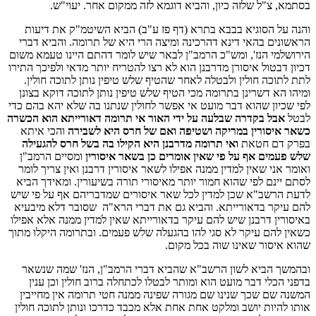
בסתמא, צ"ל שלזה כיון, והביא דוגמא לזה ממקום אחר. יעוי"ש.
והנה על הסוגיא בבבא בתרא (דף פז ע"ב) הביא השיטמ"ק את דיעות
הראשונים בהאי דינא דהרכינה ומיצה הרי היא של תרומה. והביא דברי
הירושלמי הנז', ומש"כ הרמב"ן לבאר שיש לומר דהתם היינו טעמא משום
דכיון דבטול איסורן מדרבנן הוא לא רצו להטריח יותר מדאי ולפיכך התירו
לתת לתוכה חולין ולבטלה לאחר שהטיף שלש טיפין נותן לתוכה חולין.
ומיהו הא דשרינן בתרומה מכי הטיף שלש טיפין נותן לתוכה דוקא בצונן
לפי שכיון שהוא דבר מועט אי אפשר לחולין שנתנו בה שלא יהא בהם כדי
לבטל
אבל בקדרה שבלעה על ידי האור אי תרומה דאורייתא הוא הכשרה
כשאר איסורין במריקה ושטיפה ואם של חרס היא לשבירה
והכי איתא
בפרק דם חטאת
ואי תרומה מדרבנן היא הקילו בה בשל חרס להגעילה
שלש פעמים אף על פי שאין אומרים כן בשאר איסורין
ומסיים הרמב"ן
ואומר אני שאין למדין ממנה אפילו לשאר איסורין דרבנן ואין צריך לומר
לסתם יינם לפי שהוא חמור יותר מאיסורי תורה בשיעורין. ומאידך הביא
לדעת הרשב"א שכן למדין לכל שאר איסורים שמדבריהם אף על פי שיש
להם עיקר בדאורייתא. והביא גם את דברי הרא"ה שסובר דלא מיבעיא
באיסורין דרבנן שיש להם עיקר בדאורייתא שאין למדין ממנה אלא אפילו
כשאין להם עיקר לא סגי להו בהגעלה שלש פעמים. ובתרומה היקלו מתוך
שהוא איסור שאינו שוה בכל מקום.
ובהמשך הביא לשון הרשב"א שהביא דברי הרמב"ן, הנז' שמה שנשאר
בדפני הכלי דבר מועט הוא ומותר לבטלו לכתחלה ברוב חולין וכן ענין
המשנה שם שכך שנינו שם מגורה שפינה ממנה חטי תרומה אין מחייבין
אותו להיות יושב ומלקט אחת אחת אלא מכבד כדרכו ונותן לתוכה חולין