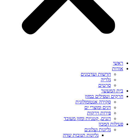
ראשי
אודות
חדשות ועדכונים
גלריה
סרטים
בית המעשר
חרקים וטפילים במזון
סקירה אנטומולוגית
דגים ומוצרי ים
פירות וירקות
דגנים, קטניות ומזון מעובד
פעילות המכון
גליונות ועלונים
גליונות תנובות שדה