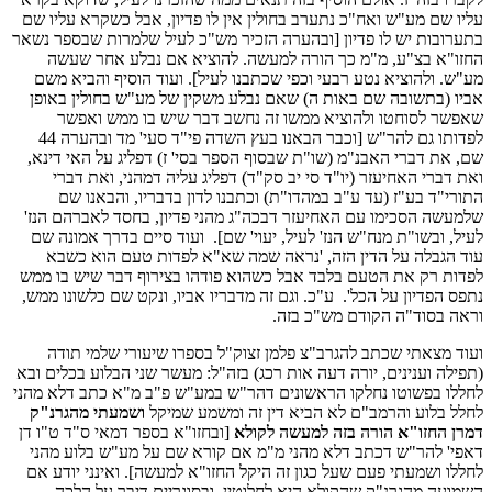
עליו שם מע"ש ואח"כ נתערב בחולין אין לו פדיון, אבל כשקרא עליו שם
בתערובות יש לו פדיון [ובהערה הזכיר מש"כ לעיל שלמרות שבספר נשאר
החזו"א בצ"ע, מ"מ כך הורה למעשה. להוציא אם נבלע אחר שעשה
מע"ש. ולהוציא נטע רבעי וכפי שכתבנו לעיל]. ועוד הוסיף והביא משם
אביו (בתשובה שם באות ה) שאם נבלע משקין של מע"ש בחולין באופן
שאפשר לסוחטו ולהוציא ממשו זה נחשב דבר שיש בו ממש ואפשר
לפדותו גם להר"ש [וכבר הבאנו בעץ השדה פי"ד סעי' מד ובהערה 44
שם, את דברי האבנ"מ (שו"ת שבסוף הספר בסי' ז) דפליג על האי דינא,
ואת דברי האחיעזר (יו"ד סי יב סק"ד) דפליג עליה דמהני, ואת דברי
התורי"ד בע"ז (עד ע"ב במהדו"ת) וכתבנו לדון בדבריו, והבאנו שם
שלמעשה הסכימו עם האחיעזר דבכה"ג מהני פדיון, בחסד לאברהם הנז'
לעיל, ובשו"ת מנח"ש הנז' לעיל, יעוי' שם]. ועוד סיים בדרך אמונה שם
עוד הגבלה על הדין הזה, 'נראה שמה שא"א לפדות טעם הוא כשבא
לפדות רק את הטעם בלבד אבל כשהוא פודהו בצירוף דבר שיש בו ממש
נתפס הפדיון על הכל'. ע"כ. וגם זה מדבריו אביו, ונקט שם כלשונו ממש,
וראה בסוד"ה הקודם מש"כ בזה.
ועוד מצאתי שכתב להגרב"צ פלמן זצוק"ל בספרו שיעורי שלמי תודה
(תפילה וענינים, יורה דעה אות רכג) בזה"ל: מעשר שני הבלוע בכלים ובא
לחללו בפשוטו נחלקו הראשונים דהר"ש במע"ש פ"ב מ"א כתב דלא מהני
לחלל בלוע והרמב"ם לא הביא דין זה ומשמע שמיקל
ושמעתי מהגרנ"ק
דמרן החזו"א הורה בזה למעשה לקולא
[ובחזו"א בספר דמאי ס"ד ט"ו דן
דאפי' להר"ש דכתב דלא מהני מ"מ אם קורא שם על מע"ש בלוע מהני
לחללו ושמעתי פעם שעל כגון זה היקל החזו"א למעשה]. ואינני יודע אם
השמועה מהגרנ"ק שהקולא היא לחלוטין, ובסוגריים דיבר על הלכה