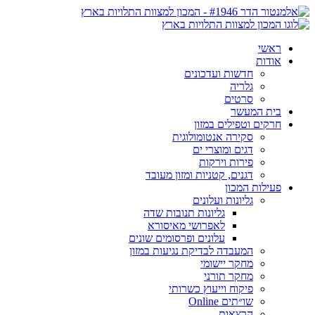
ראשי
אודות
חדשות ועדכונים
גלריה
סרטים
בית המעשר
חרקים וטפילים במזון
סקירה אנטומולוגית
דגים ומוצרי ים
פירות וירקות
דגנים, קטניות ומזון מעובד
פעילות המכון
גליונות ועלונים
גליונות תנובות שדה
לאפרושי מאיסורא
עלונים ופרסומים שונים
המעבדה לבדיקת נגיעות במזון
מחקר יישומי
מחקר תורני
פיקוח וייעוץ כשרותי
שו״תים Online
הרצאות