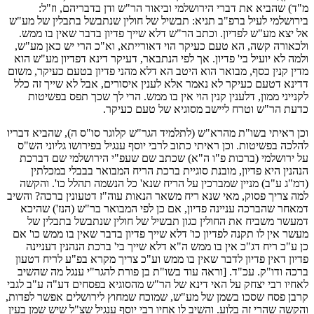
מ"ד) שהביא את דברי הירושלמי וביאור הר"ש ודן בדבריהם, וז"ל:
בירושלמי לעיל ברפ"ב תניא: תבשיל של חולין שנתבשל בתבלין של מע"ש
אל יצא מע"ש לפדיון. וכתב הר"ש דלא שייך פדיון בדבר שאין בו ממש.
ולכאורה קשה, הא טעם כעיקר הוי דאורייתא, וא"כ הרי יש כאן מע"ש,
ולמה לא יועיל בי' פדיון. אך לפי הנתבאר, דעיקר דינא דפדיון מע"ש הוא
מדין קנין כסף, מבואר הוא היטב הא דלא מהני פדיון בטעם כעיקר, משום
דדינא דטעם כעיקר לא נאמר אלא לענין איסורים, אבל לא שייך זה כלל
לקנייני ממון, דלענין קנין הוי אין בו ממש. הרי לך שכך תפס בפשיטות
כדעת הר"ש וטרח ליישב מסוגיא של טעם כעיקר.
וכן ראיתי בשו"ת מהרא"ש (לתלמיד הגר"ש קלוגר סו"ס ה), שהביא דבריו
להלכה בפשיטות. וכן ראיתי כתוב לרבי יוסף ענגיל בפירושו גליוני הש"ס
על ירושלמי (ברכות פ"ו ה"א) שכתב שם שעפ"י הירושלמי שם דברכת
הנהנין היא פדיון, מובנת סוגיית ברכת הריח המבואר בבבלי במכלתין
(דמ"ג ע"ב) מניין שמברכין על הריח שנא' כל הנשמה תהלל כו'. והקשה
למה צריך פסוק, מאי שנא ריח משאר הנאות עוה"ז דטעונין ברכה? והשיב
דמאחר שהברכה עניינה פדיון, אם כן לפי המבואר בר"ש (הנז') שהיכא
דמעשר משביח את החולין כגון תבשיל של חולין שנתבשל בתבלין של
מעשר אין לו תקנה לפדיון כו' דלא שייך פדיון בדבר שאין בו ממש כו' אם
כן ע"כ ריח דג"כ אין בו ממש ה"א דלא שייך בי' ברכת הנהנין דעניינה
פדיון דאין פדיון לדבר שאין בו ממש וע"כ צריך מקרא בפ"ע לריח דטעון
ברכה ודו"ק. עכ"ד. [וראה עוד בשו"ת בן פורת להגר"י ענגל מה שהשיב
לאחיו רבי יצחק על האי דינא של הר"ש מהסוגיא בפסחים דע"ה ע"ב לגבי
קרבן פסח שסכו בשמן של מע"ש, שמוכח שמחוץ לירושלים אפשר לפדות,
והקשה שהרי זה בלוע. והשיב לו אחיו רבי יוסף ענגיל שצ"ל שיש שמן בעין