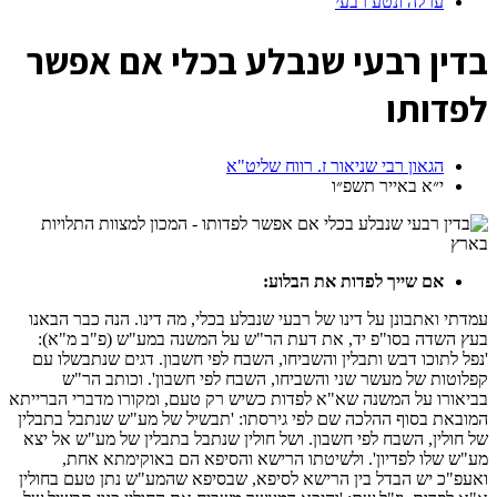
ערלה ונטע רבעי
ב
דין רבעי שנבלע בכלי אם אפשר
לפדותו
הגאון רבי שניאור ז. רווח שליט"א
י״א באייר תשפ״ו
אם שייך לפדות את הבלוע:
עמדתי ואתבונן על דינו של רבעי שנבלע בכלי, מה דינו. הנה כבר הבאנו
בעץ השדה בסו"פ יד, את דעת הר"ש על המשנה במע"ש (פ"ב מ"א):
'נפל לתוכו דבש ותבלין והשביחו, השבח לפי חשבון. דגים שנתבשלו עם
קפלוטות של מעשר שני והשביחו, השבח לפי חשבון'. וכותב הר"ש
בביאורו על המשנה שא"א לפדות כשיש רק טעם, ומקורו מדברי הברייתא
המובאת בסוף ההלכה שם לפי גירסתו: 'תבשיל של מע"ש שנתבל בתבלין
של חולין, השבח לפי חשבון. ושל חולין שנתבל בתבלין של מע"ש אל יצא
מע"ש שלו לפדיון'. ולשיטתו הרישא והסיפא הם באוקימתא אחת,
ואעפ"כ יש הבדל בין הרישא לסיפא, שבסיפא שהמע"ש נתן טעם בחולין