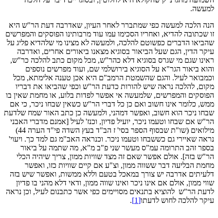
למעשה.
הנה הלכה למעשה כפי שמתברר לאחר העיון, שאדרבה דעת הר"ש היא
זו שכתובה להדיא, ואחריו הסכימו עמו עוד מרבותינו הפוסקים והמפרשים
שהביאו הדברים כפשוטם להלכה, ולמעשה לא מצינו מי שלהדיא פליג על
עיקר הדין, הגם שעל הביאור בסוגיא מצאנו ביאורים אחרים, ואדרבה
ראינו שגם מי שגרס בסוגיא דלא כהר"ש, מכל מקום כתב להלכה כר"ש,
והוא ביאור הגר"א על הסוגיא בירושלמי שם, ועוד מפרשים נוספים
וכמבואר לעיל. והגם שהשמטת הרמב"ם היא אכן טענה אלימתא, מכל
מקום, להלכה נראה שיש להורות כדעת הר"ש וכפי שהביאו את דבריו
הפוסקים והמפרשים, שלמעשה אי אפשר לפדות בלוע, או מחמת שאין בו
ממש, כלומר אינו חשוב ואם כן כל דברי הר"ש כשאין שבחו ניכר, כי אם
שבחו ניכר הוא חשוב, ואפשר דמהני, ולמעשה כן כתב האור שמח שלדעת
הר"ש אם שבחו וטעמו ניכר, יועיל פדיון, וכנז' לעיל [אמנם מדברי האבני
מילואים (שו"ת שבסוף הספר בסי' ז הב"ד בעץ השדה פי"ד הערה 44)
נראה שאיירי גם כששבחו וטעמו ניכר. וכנראה האב"מ גם למד כך. ויעוי'
בספר זהב התרומה עמ"ס מעשר שני פ"ב מ"א, מה שתמה על ביאור
הר"ש בזה]. אולם אפשר שאם זה מצד שוויות ממון, צריך שיהיה הכלי
מחמת הבליעה דבר ששווה ממון, וצ"ע אם קיים שוויות כזו, ואפשר
דלעיתים אדרבה יש צורך במאכל בטעם וללא ממשות, ואפשר שיש בזה
שווי ממון, אולם אם אינו ניכר ואינו שווה ממון, ודאי דלא מהני בו פדיון
לדעת הר"ש להוציא בתנאים מסויימים כפי אשר כתבנום לעיל, וכן נראה
עיקר להלכה לחוש לדעתו
[1]
.