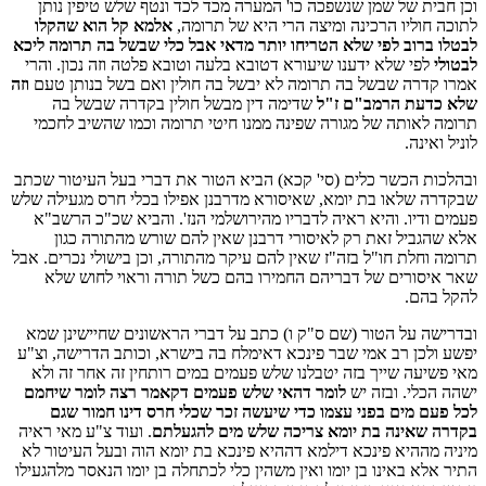
וכן חבית של שמן שנשפכה כו' המערה מכד לכד ונטף שלש טיפין נותן
לתוכה חוליו הרכינה ומיצה הרי היא של תרומה,
אלמא קל הוא שהקלו
לבטלו ברוב לפי שלא הטריחו יותר מדאי אבל כלי שבשל בה תרומה ליכא
לבטולי
לפי שלא ידענו שיעורא דטובא בלעה וטובא פלטה וזה נכון. והרי
אמרו קדרה שבשל בה תרומה לא יבשל בה חולין ואם בשל בנותן טעם
וזה
שלא כדעת הרמב"ם ז"ל
שדימה דין מבשל חולין בקדרה שבשל בה
תרומה לאותה של מגורה שפינה ממנו חיטי תרומה וכמו שהשיב לחכמי
לוניל ואינה.
ובהלכות הכשר כלים (סי' קכא) הביא הטור את דברי בעל העיטור שכתב
שבקדרה שלאו בת יומא, שאיסורא מדרבנן אפילו בכלי חרס מגעילה שלש
פעמים ודיו. והיא ראיה לדבריו מהירושלמי הנז'. והביא שכ"כ הרשב"א
אלא שהגביל זאת רק לאיסורי דרבנן שאין להם שורש מהתורה כגון
תרומה וחלת חו"ל בזה"ז שאין להם עיקר מהתורה, וכן בישולי נכרים. אבל
שאר איסורים של דבריהם החמירו בהם כשל תורה וראוי לחוש שלא
להקל בהם.
ובדרישה על הטור (שם ס"ק ו) כתב על דברי הראשונים שחיישינן שמא
יפשע ולכן רב אמי שבר פינכא דאימלח בה בישרא, וכותב הדרישה, וצ"ע
מאי פשיעה שייך בזה יטבלנו שלש פעמים במים רותחין זה אחר זה ולא
ישהה הכלי. ובזה יש
לומר דהאי שלש פעמים דקאמר רצה לומר שיחמם
לכל פעם מים בפני עצמו כדי שיעשה זכר שכלי חרס דינו חמור שגם
בקדרה שאינה בת יומא צריכה שלש מים להגעלתם
. ועוד צ"ע מאי ראיה
מיניה מההיא פינכא דילמא דההיא פינכא בת יומא הוה ובעל העיטור לא
התיר אלא באינו בן יומו ואין משהין כלי לכתחלה בן יומו הנאסר מלהגעילו