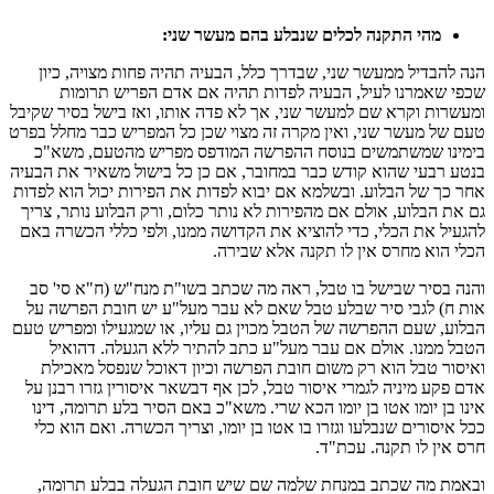
מהי התקנה לכלים שנבלע בהם מעשר שני:
הנה להבדיל ממעשר שני, שבדרך כלל, הבעיה תהיה פחות מצויה, כיון
שכפי שאמרנו לעיל, הבעיה לפדות תהיה אם אדם הפריש תרומות
ומעשרות וקרא שם למעשר שני, אך לא פדה אותו, ואז בישל בסיר שקיבל
טעם של מעשר שני, ואין מקרה זה מצוי שכן כל המפריש כבר מחלל בפרט
בימינו שמשתמשים בנוסח ההפרשה המודפס מפריש מהטעם, משא"כ
בנטע רבעי שהוא קודש כבר במחובר, אם כן כל בישול משאיר את הבעיה
אחר כך של הבלוע. ובשלמא אם יבוא לפדות את הפירות יכול הוא לפדות
גם את הבלוע, אולם אם מהפירות לא נותר כלום, ורק הבלוע נותר, צריך
להגעיל את הכלי, כדי להוציא את הקדושה ממנו, ולפי כללי הכשרה באם
הכלי הוא מחרס אין לו תקנה אלא שבירה.
והנה בסיר שבישל בו טבל, ראה מה שכתב בשו"ת מנח"ש (ח"א סי' סב
אות ח) לגבי סיר שבלע טבל שאם לא עבר מעל"ע יש חובת הפרשה על
הבלוע, שעם ההפרשה של הטבל מכוין גם עליו, או שמגעילו ומפריש טעם
הטבל ממנו. אולם אם עבר מעל"ע כתב להתיר ללא הגעלה. דהואיל
ואיסור טבל הוא רק משום חובת הפרשה וכיון דאוכל שנפסל מאכילת
אדם פקע מיניה לגמרי איסור טבל, לכן אף דבשאר איסורין גזרו רבנן על
אינו בן יומו אטו בן יומו הכא שרי. משא"כ באם הסיר בלע תרומה, דינו
ככל איסורים שנבלעו וגזרו בו אטו בן יומו, וצריך הכשרה. ואם הוא כלי
חרס אין לו תקנה. עכת"ד.
ובאמת מה שכתב במנחת שלמה שם שיש חובת הגעלה בבלע תרומה,