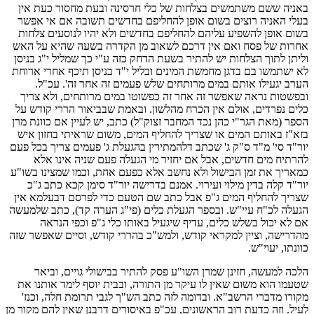
באניה ששם משתמשים בצלחות של כלי חרסינה ובעת מחסור כעת אין
בעלי האניה רוצים בשום אופן להחליפם בחדשים תשובה אם אי אפשר
בשום אופן להשפיע עליהם להחליפם בחדשים ולא יהיו לנוסעים צלחות
אחרות של פסח ואם אין דרכם לשאוב מן הקדרה בשעה שהיא על האש
וליתן לתוך הצלחות יש להתיר בשעת הדחק כזה ע"י כך שמליל י"ג בניסן
לא ישתמשו בם בדגן מחמשת המינים ובליל י"ד בניסן תיכף אחרי ארוחת
הערב יגעילו אותם במים מרותחים שלש פעמים זה אחר זה'. עכ"ל.
ובפשטות נראה שאפשר זה אחר זה כפשוטו במים מרותחים, ולא צריך
כלים נפרדים, אולם אין הכרח מהלשון. ובאמת שבביאור הררי קודש על
הספר (מאת הגר"י כהן נכד המחבר זצוק"ל) כתב, יש לעיין אם כוונת מרן
בזא"ז באותם המים או שצריך להחליף המים, משום שראיתי בחזון איש
יור"ד סי' מ"ד ס"ק ג' שכתב דלהמתירין בהגעלת ג' פעמים צריך בכל פעם
להרתיח מים חדשים, אבל אם יחזיר מי הגעלה פעם שניה אינו אלא
כמאריך את זמן הבישול ולא נחשב אלא כפעם אחת, וכמו שמצינו בשו"ע
יור"ד קלה בדין מילוי ועירוי. אמנם בדרישה יור"ד סימן קכא כתב ג"כ
שצריך להחליף המים ג"פ אבל כתב שם הטעם כדי לפרסם דבעלמא אין
הגעלה לכ"ח עיי"ש. ובספר הגעלת כלים (פי"ג הערה קד), כתב שלמעשה
אם לא יכול בשלש כלים, עדיף שיגעיל באותו כלי ג"פ וכפי הנראה
מהדרישה, וציין למקראי קודש, ולמש"כ בהררי קודש, וסיים שאפשר שזה
כוונתו, יעוי"ש.
הלכה למעשה, חזינן שמרן השו"ע פסק להתיר בבישולי גויים, וביאר
שטעמו הוא משום שאין לו עיקר מן התורה, ובבית יוסף לימד אותנו את
מקורו מדברי הרשב"א. ובדומה לזה כתב הש"ך לגבי תרומת חלה, וכנז'
לעיל. וזה כדעת רוב הראשונים, עכ"פ באיסורים דרבנן שאין להם מקור מן