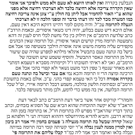
הנבלעין בקדרה
ואין לאותו היוצא לא טעם ולא ממש ולפיכך אני אומר
שאין הקדרה צריכה אלא רחיצה בלבד ולא הצרכתי רחיצה אלא מפני
שהוא ע"י האור להחמיר אבל ליתן בה חולין ע"י צונן אינה צריכה רחיצה
כמו המערה מכד לכד זהו דעתי בדבר זה ומפני הלכה זו לא הצרכתי
הגעלה לתרומה
עכ"ל. והיה מקום לומר דהיינו דווקא היכא דאין טעם,
אולם היכא דיש טעם בבלוע, יהיה דינו כשאר איסורים, ובאמת הרדב"ז
כתב שלדעת הרמב"ם אין חילוק בין כלי נחשת לכלי חרס לענין זה דהא
נתמעטה תרומה מדין קדשים ושאר איסורין. וכל תרומה שאין הכהנים
מקפידים עליה מחמת מיעוט אינה אוסרת הילכך בשטיפה סגי אבל אם
בישל בה ונתנה טעם בתבשיל איגלאי מילתא למפרע שהיה שם שיעור
גדול מן התרומה ונאסר התבשיל. והוסיף ששמע שיש תשובה של
הרמב"ם, ואני לא ראיתי תשובתו ז"ל וקיימתיה מסברא דטעמא דמתני'
הוא מאחר שנטף ג' טפין דבר מועט נשאר ולא קפדי בהכי אבל אם
הרכינה ומיצה הרי זו תרומה והכא נמי
אם עבר ובישל בה ונתנה טעם
בקדרה אסורה
דכל כי האי טעמא קפדי כהני. ע"כ. אולם באמת בתשובת
הרמב"ם ובסתימת הלשון בהלכה, משמע דבכל תרומה איירי, וס"ל שכל
תרומה הבלועה, אין בה ממש כדי לדמע, ולכן מותר בשטיפה בלבד.
והמהר"י קורקוס אחר אשר ביאר דעת הרמב"ם כתב לבאר דעת
הראב"ד שלא יקשה ההוכחות שהוא הביא שם על הסוגיא בזבחים, וכתב
בתוך דבריו שהראב"ד מפרש לה בתרומת חו"ל, או בתרומה בזמן הזה
שהיא דרבנן. והביא להדיא מהירושלמי דההוא דמגורה תני ר' חלפתא בן
שאול
קדרה שבשל בה תרומה מגעילה ג' פעמים בחמין ודי אמר רב ביבון
ואין למדין ממנה לענין נבלה
א"ר יוסי קשיתה קומי רבה תרומה במיתה
ונבלה בלאו ואתמר הכי אמר ליה כמ"ד
קבלו עליהם את התרומה פי'