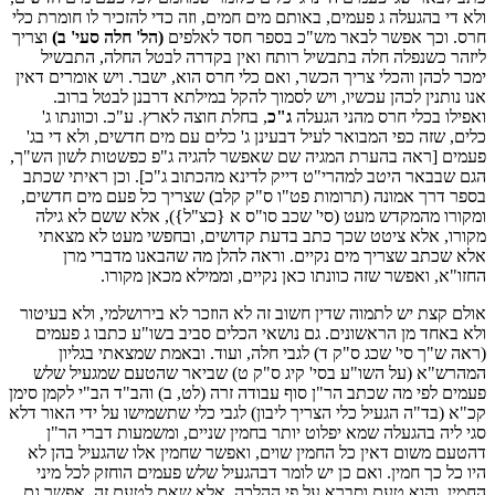
ולא די בהגעלה ג פעמים, באותם מים חמים, וזה כדי להזכיר לו חומרת כלי
חרס. וכך אפשר לבאר מש"כ בספר חסד לאלפים
(הל' חלה סעי' ב)
וצריך
ליזהר כשנפלה חלה בתבשיל רותח ואין בקדרה לבטל החלה, התבשיל
ימכר לכהן והכלי צריך הכשר, ואם כלי חרס הוא, ישבר. ויש אומרים דאין
אנו נותנין לכהן עכשיו, ויש לסמוך להקל במילתא דרבנן לבטל ברוב.
ואפילו בכלי חרס מהני הגעלה
ג"כ
, בחלת חוצה לארץ. ע"כ. וכוונתו ג'
כלים, שזה כפי המבואר לעיל דבעינן ג' כלים עם מים חדשים, ולא די בג'
פעמים [ראה בהערת המגיה שם שאפשר להגיה ג"פ כפשטות לשון הש"ך,
הגם שבבאר היטב למהרי"ט דייק לדינא מהכתוב ג"כ]. וכן ראיתי שכתב
בספר דרך אמונה (תרומות פט"ו ס"ק קלב) שצריך כל פעם מים חדשים,
ומקורו מהמקדש מעט (סי' שכב סו"ס א {כצ"ל}), אלא ששם לא גילה
מקורו, אלא ציטט שכך כתב בדעת קדושים, ובחפשי מעט לא מצאתי
אלא שכתב שצריך מים נקיים. וראה להלן מה שהבאנו מדברי מרן
החזו"א, ואפשר שזה כוונתו כאן נקיים, וממילא מכאן מקורו.
אולם קצת יש לתמוה שדין חשוב זה לא הוזכר לא בירושלמי, ולא בעיטור
ולא באחד מן הראשונים. גם נושאי הכלים סביב בשו"ע כתבו ג פעמים
(ראה ש"ך סי' שכג ס"ק ד) לגבי חלה, ועוד. ובאמת שמצאתי בגליון
המהרש"א (על השו"ע בסי' קיג ס"ק ט) שביאר שהטעם שמגעיל שלש
פעמים לפי מה שכתב הר"ן סוף עבודה זרה (לט, ב) והב"ד הב"י לקמן סימן
קכ"א (בד"ה הגעיל כלי הצריך ליבון) לגבי כלי שתשמישו על ידי האור דלא
סגי ליה בהגעלה שמא יפלוט יותר בחמין שניים, ומשמעות דברי הר"ן
דהטעם משום דאין כל החמין שוים, ואפשר שחמין אלו שהגעיל בהן לא
היו כל כך חמין. ואם כן יש לומר דבהגעיל שלש פעמים הוחזק לכל מיני
החמין. והוא טעם וסברא על פי ההלכה, אלא שאם לטעם זה, אפשר גם