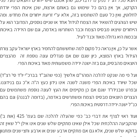
היוצא מכל הנ"ל נפק"מ לדבריכם, שהן אמנם שיש ייחורים היוצאים מעל פני
הקרקע, אך אין בהם כל שימוש גם באותם ארצות, שכן איכות הפרי יורדת
לחלוטין, ואין כל טעם להשתמש בזה, אלא ע"י זריעת ייחורים אלו מחדש. ומה
שיש הנוהגים להשאיר את הצמח לגידול אחד או שניים נוספים, המדובר הוא על
הייחורים שיצאו מבסיס הצמח וכבר השתרשו באדמה, וגם שם הירידה באיכות
ובכמות היא גדולה מאוד וכנז' לעיל.
אשר על כן, אין נראה כל מקום למה שחששתם להחמיר בארץ ישראל עקב צורת
הגידול בארץ המוצא, כיון שגם שם אם מגדלים עונה נוספת זה מהנצרים
היוצאים מהבסיס, וגם בזה ישנה ירידה משמעותית מאוד באיכות הפרי.
ועל פי מה שנקט להלכה המהר"ם אלשיך (כפי שהוב"ד בברכ"י יו"ד סי' רצ"ד)
שכל שיורד באיכות הפרי משנה לשנה אינו נידון כעץ ה"ה א"כ גם בנידוננו.
ובפרט שבנידו"ד שגם אם כן מקיימים את העץ לעונה נוספת משתמשים עם
הנצרים היוצאים מבסיס הצמח ומשתרשים באדמה, (בדומה לבננה) וגם בהם
כנ"ל ישנה ירידה דרסטית באיכות הפרי.
ועוד ראוי לצרף את דברי כב' כפי שהעלה להלכה שם בעמ' 425 (אות ב')
שהקביעה ההלכתית שכל אילן שאינו מתקיים שלש שנים אינו אילן י"ל שאין זה
בדוקא שלש שנים, אלא גם אם מתקיים ארבע שנים או ארבע וחצי שנים ומתנוון