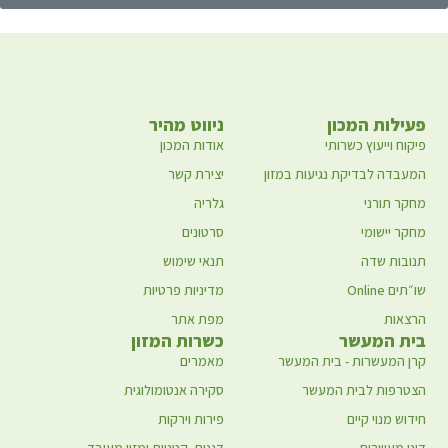
פעילות המכון
ניווט מהיר
פיקוח וייעוץ כשרותי
אודות המכון
המעבדה לבדיקת נגיעות במזון
יצירת קשר
מחקר תורני
גלריה
מחקר יישומי
סרטונים
תנובות שדה
תנאי שימוש
שו״תים Online
מדיניות פרטיות
הרצאות
מפת אתר
בית המעשר
כשרות המזון
קרן המעשרות - בית המעשר
מאמרים
הצטרפות לבית המעשר
סקירה אנטומולוגית
חידוש מנוי קיים
פירות וירקות
דיני מעשרות
דגנים, קטניות ומזון מעובד