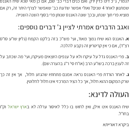
לגמרי, ג"כ דינו כדין ירק. ואם כנים דברי כב' שם, אם כן מאי שנא שיח האננס
שמתנוון לאחר 4 שנים? ואולי אפשר שדעת כב' שאפשר לצרף היתר זה, רק אם
מוציא פרי תוך שנתו, ובכך שונה האננס שנותן פרי בסוף השנה השנייה.
ואגב הדברים אמרתי לציין ג' דברים נוספים:
א.
האננס הוא שיח נמוך מאוד, ועי' מש"כ בזה בלקט הקמח (גליון שו"ע סו"ס
רצ"ד), אם כי אין קריטריון זה נקבע להלכה.
ב.
פרי האננס גדל על עיקרו ולא על ענפים היוצאים מעיקרו, ועי' מה שכתב על
זה לענין ברכה בשו"ע הרב (או"ח סי' ר"ג בהערה שם).
.
לאחר הורדת פרי האננס נראה אמנם מתחתיו שהגזע חלול, אך אין זה כך
שרק המקום ההוא חלול, אך כל הציר המרכזי אינו חלול לחלוטין.
העולה לדינא:
יח האננס אינו אילן, ואין לחוש בו כלל לאיסור ערלה לא ב
ארץ ישראל
וק"ו
בחו"ל.
ביקרא דאורייתא