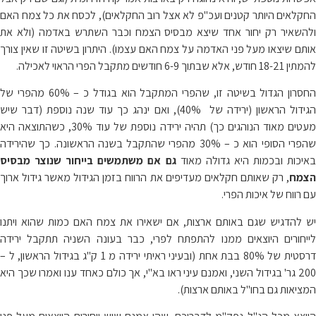
החקלאים היותר קטנים ועכ"פ לא אצל רוב החקלאים), לכסח את כל צמח האם
ולהשאיר רק יחור אחד שיצא מבסיס הצמח וכבר השתרש באדמה (ולא את
אותם שיצאו מעל פני האדמה על צמח האם עצמו). היתרון בשיטה זו שאין צורך
להמתין 18-21 חודש, אלא שבתוך 6-9 חודשים מתקבל הפרי הראוי לאכילה.
החסרון הגדול בשיטה זו, שהפרי המתקבל הוא בגודל כ – 60% מהפרי של
הגידול הראשון (ירידה של 40%), ואם ינהג כך עוד שנה נוספת (דבר שיש
מעטים מאוד הנוהגים כך) תהיה ירידה נוספת של עוד 30%, כשהתוצאה היא
שהפרי הסופי הוא כ – 30% מהפרי שהתקבל בשנה הראשונה. כך שהירידה
באיכות ובכמות היא גדולה מאוד
גם אם משתמשים בייחור שנוצר מבסיס
הצמח
, רק שאותם חקלאים מעדיפים את הרווח בזמן הגידול מאשר גידול ארוך
עם רווח של איכות הפרי.
יש להדגיש שגם באותם ארצות, אם ישאירו את צמח האם כמות שהוא ויתנו
לייחורים היוצאים ממנו להתפתח לפרי, כבר בעונה השניה תתקבל ירידה
דרסטית של 80% בבת אחת (ובעיני ראיתי ירידה מ 1 ק"ג בגידול הראשון, ל –
200 גר' בגידול השני, ואמנם עיני ראו בא"י, אך כולם כאחד ענו ואמרו שכך היא
המציאות גם בחו"ל באותם ארצות).