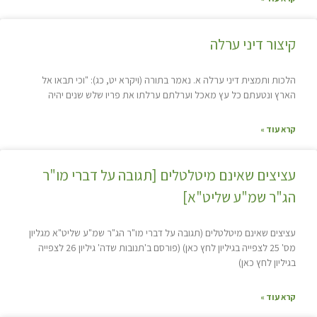
קיצור דיני ערלה
הלכות ותמצית דיני ערלה א. נאמר בתורה (ויקרא יט, כג): "וכי תבאו אל
הארץ ונטעתם כל עץ מאכל וערלתם ערלתו את פריו שלש שנים יהיה
קרא עוד »
עציצים שאינם מיטלטלים [תגובה על דברי מו"ר
הג"ר שמ"ע שליט"א]
עציצים שאינם מיטלטלים (תגובה על דברי מו"ר הג"ר שמ"ע שליט"א מגליון
מס' 25 לצפייה בגיליון לחץ כאן) (פורסם ב'תנובות שדה' גיליון 26 לצפייה
בגיליון לחץ כאן)
קרא עוד »