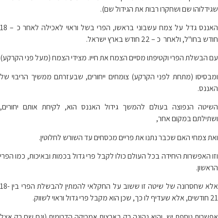
שגידלוהו שם ושחקרו רבות את הגידול שם).
האננס גדל על צמח עשבוני בראשו, הפרי בשל וראוי לאכילה לאחר כ – 18
חודש בחו"ל, ולאחר כ – 22 חודש בארץ ישראל.
עם הבשלת הפרי וקטיפתו מסיים הצמח את חייו. מצידי הצמח (מעל פני הקרקע)
ומבסיסו (מתחת לפני הקרקע) צומחים ייחורים, שבעזרתם ממשיך הריבוי של
האננס.
השיטה הנפוצה בעולם להמשך גידול האננס הוא, לקיחת אותם יחורים,
ושתילתם במקום אחר,
ואת צמחי האם שכבר נתנו את פריים מכסחים עד השורש לחלוטין.
וזו האפשרות היחידה בכל העולם כולו לקבל פרי גדול בכמות ובאיכות, כמו הפרי
הראשון.
אלא שחסרונה של שיטה זו ששוב על החקלאי להמתין להבשלת הפרי בין 18-
21 חודשים, אלא שעדיף לו כך, שכן הוא מקבל פרי גדול וראוי לשווק.
אפשרות נוספת יש, והיא נהוגה רק בארצות אמריקה הדרומית (וגם שם רק אצל