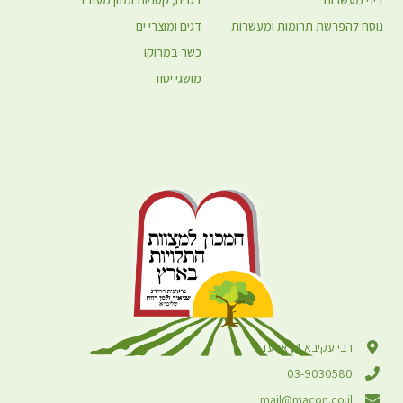
נוסח להפרשת תרומות ומעשרות
דגים ומוצרי ים
כשר במרוקו
מושגי יסוד
רבי עקיבא 4, אלעד
03-9030580
mail@macon.co.il