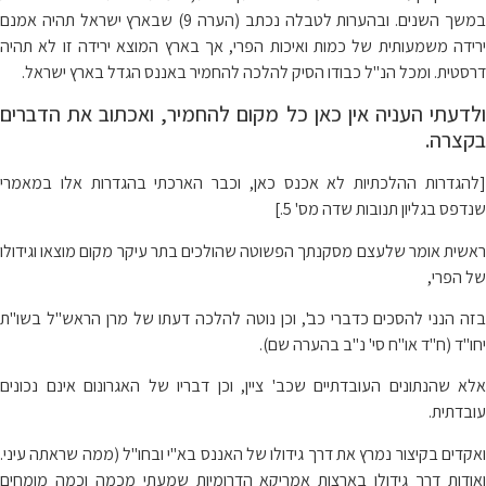
במשך השנים. ובהערות לטבלה נכתב (הערה 9) שבארץ ישראל תהיה אמנם
ירידה משמעותית של כמות ואיכות הפרי, אך בארץ המוצא ירידה זו לא תהיה
דרסטית. ומכל הנ"ל כבודו הסיק להלכה להחמיר באננס הגדל בארץ ישראל.
ולדעתי העניה אין כאן כל מקום להחמיר, ואכתוב את הדברים
בקצרה.
[להגדרות ההלכתיות לא אכנס כאן, וכבר הארכתי בהגדרות אלו במאמרי
שנדפס בגליון תנובות שדה מס' 5.]
ראשית אומר שלעצם מסקנתך הפשוטה שהולכים בתר עיקר מקום מוצאו וגידולו
של הפרי,
בזה הנני להסכים כדברי כב', וכן נוטה להלכה דעתו של מרן הראש"ל בשו"ת
יחו"ד (ח"ד או"ח סי' נ"ב בהערה שם).
אלא שהנתונים העובדתיים שכב' ציין, וכן דבריו של האגרונום אינם נכונים
עובדתית.
ואקדים בקיצור נמרץ את דרך גידולו של האננס בא"י ובחו"ל (ממה שראתה עיני.
ואודות דרך גידולו בארצות אמריקא הדרומיות שמעתי מכמה וכמה מומחים