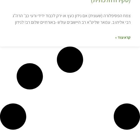
צמח הפסיפלורה (שעונית) אם נידון כעץ או ירק לכבוד ידידי ורעי כב' הרה"ג
רבי אליהו ב. עמאר שליט"א רב היישובים עולש -באורתיים שלום רב! לנידון
קרא עוד »