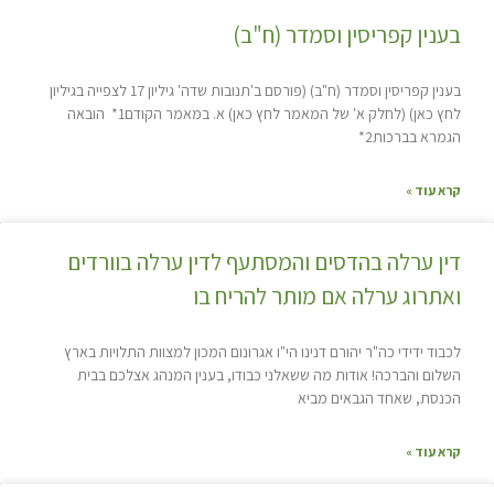
בענין קפריסין וסמדר (ח"ב)
בענין קפריסין וסמדר (ח"ב) (פורסם ב'תנובות שדה' גיליון 17 לצפייה בגיליון
לחץ כאן) (לחלק א' של המאמר לחץ כאן) א. במאמר הקודם1* הובאה
הגמרא בברכות2*
קרא עוד »
דין ערלה בהדסים והמסתעף לדין ערלה בוורדים
ואתרוג ערלה אם מותר להריח בו
לכבוד ידידי כה"ר יהורם דנינו הי"ו אגרונום המכון למצוות התלויות בארץ
השלום והברכה! אודות מה ששאלני כבודו, בענין המנהג אצלכם בבית
הכנסת, שאחד הגבאים מביא
קרא עוד »