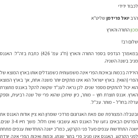
לכבוד ידידי
הרב
יואל פרידמן
שליט"א
מכון
התורה והארץ
שלום רב!
במאמרך הנדפס בספר התורה והארץ (ח"ג עמ' 426) כתבת בזה"ל: האננס
מניב בשנה השניה.
הירידה בכמות ובאיכות הפרי אינה משמעותית כשמגדלים אותו בארץ המוצא של
הפרי (הוואי). בארץ ישראל הוא אינו מתקיים יותר משנה אחת, אך בארץ המוצא
הוא יכול להתקיים מספר שנים. לכן נראה לענ"ד שקשה להקל באננס מתוצרת
הארץ. אננס תוצרת חוץ – מותר, כיון שיתכן שהוא פרי של שנה רביעית, וספק
ערלה בחו"ל – מותר. עכ"ל.
ובטבלה המצורפת שם מאת האגרונום מרדכי שומרון הוא ציין אודות האננס את
הפרטים הבאים: גזעו של האננס הוא עשבוני ואינו חלול. משך חייו 3-4 שנים.
ישנה התחדשות ענפים מעל פני הקרקע, כמו"כ ישנה התחדשות ענפים מתחת
לפני הקרקע. האננס אינו מניב פרי בתוך שנתו, וכמות ואיכות הפרי אינה יורדת