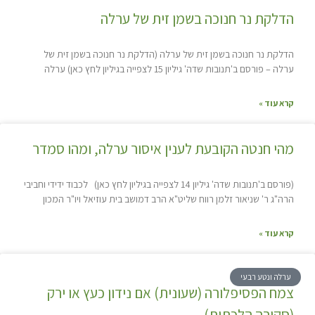
הדלקת נר חנוכה בשמן זית של ערלה
הדלקת נר חנוכה בשמן זית של ערלה (הדלקת נר חנוכה בשמן זית של
ערלה – פורסם ב'תנובות שדה' גיליון 15 לצפייה בגיליון לחץ כאן) ערלה
קרא עוד »
מהי חנטה הקובעת לענין איסור ערלה, ומהו סמדר
(פורסם ב'תנובות שדה' גיליון 14 לצפייה בגיליון לחץ כאן) לכבוד ידידי וחביבי
הרה"ג ר' שניאור זלמן רווח שליט"א הרב דמושב בית עוזיאל ויו"ר המכון
קרא עוד »
ערלה ונטע רבעי
צמח הפסיפלורה (שעונית) אם נידון כעץ או ירק
(סקירה הלכתית)