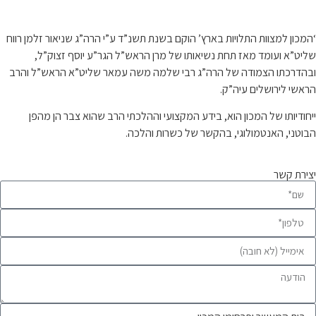
קצת עלינו…
‘המכון למצוות התלויות בארץ’ הוקם בשנת תשנ”ד ע”י הרה”ג שניאור זלמן רווח
שליט”א ועומד מאז תחת נשיאותו של מרן הראש”ל הגר”ע יוסף זצוק”ל,
ובהדרכתו הצמודה של הרה”ג רבי שלמה משה עמאר שליט”א הראש”ל והרב
הראשי לירושלים עיה”ק.
ייחודיותו של המכון הוא, בידע המקצועי וההלכתי הרב שהוא צבר הן מהפן
הבוטני, האנטמולוגי, בהקשר של כשרות והלכה.
יצירת קשר