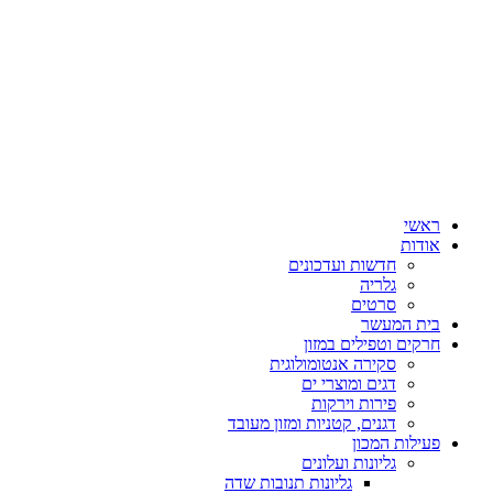
ראשי
אודות
חדשות ועדכונים
גלריה
סרטים
בית המעשר
חרקים וטפילים במזון
סקירה אנטומולוגית
דגים ומוצרי ים
פירות וירקות
דגנים, קטניות ומזון מעובד
פעילות המכון
גליונות ועלונים
גליונות תנובות שדה