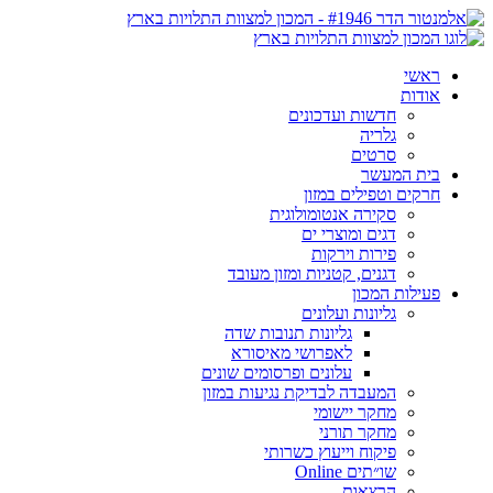
ראשי
אודות
חדשות ועדכונים
גלריה
סרטים
בית המעשר
חרקים וטפילים במזון
סקירה אנטומולוגית
דגים ומוצרי ים
פירות וירקות
דגנים, קטניות ומזון מעובד
פעילות המכון
גליונות ועלונים
גליונות תנובות שדה
לאפרושי מאיסורא
עלונים ופרסומים שונים
המעבדה לבדיקת נגיעות במזון
מחקר יישומי
מחקר תורני
פיקוח וייעוץ כשרותי
שו״תים Online
הרצאות