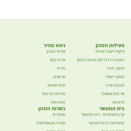
פעילות המכון
ניווט מהיר
פיקוח וייעוץ כשרותי
אודות המכון
המעבדה לבדיקת נגיעות במזון
יצירת קשר
מחקר תורני
גלריה
מחקר יישומי
סרטונים
תנובות שדה
תנאי שימוש
שו״תים Online
מדיניות פרטיות
הרצאות
מפת אתר
בית המעשר
כשרות המזון
קרן המעשרות - בית המעשר
מאמרים
הצטרפות לבית המעשר
סקירה אנטומולוגית