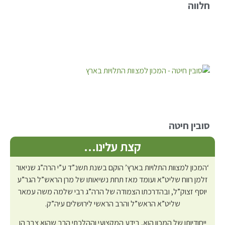
חלווה
סובין חיטה
קצת עלינו…
‘המכון למצוות התלויות בארץ’ הוקם בשנת תשנ”ד ע”י הרה”ג שניאור
זלמן רווח שליט”א ועומד מאז תחת נשיאותו של מרן הראש”ל הגר”ע
יוסף זצוק”ל, ובהדרכתו הצמודה של הרה”ג רבי שלמה משה עמאר
שליט”א הראש”ל והרב הראשי לירושלים עיה”ק.
ייחודיותו של המכון הוא, בידע המקצועי וההלכתי הרב שהוא צבר הן