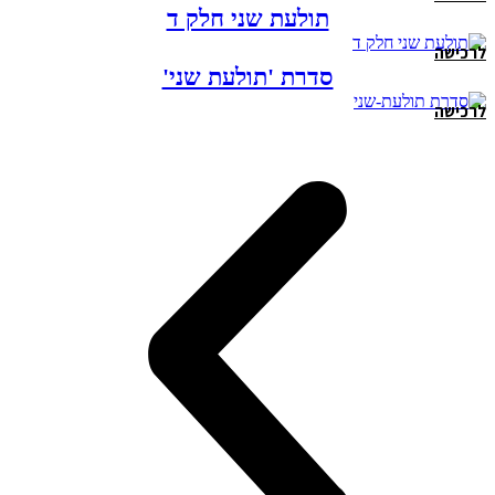
תולעת שני חלק ד
לרכישה
סדרת 'תולעת שני'
לרכישה