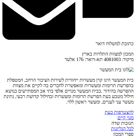
כתובת למשלוח דואר
המכון למצוות התלויות בארץ
מיקוד: 4081003 תא-דואר: 176 אלעד
בית המעשר הינו קרן מעשרות ייחודית לשירות הציבור הרחב, המטפלת
בהפרשת תרומות ומעשרות ומאפשרת לחברים בה לקיים את מצוות
ההפרשה בהידור .בבית המעשר מנויים אלפי בתי אב המסתייעים בנושא
חילול מטבע בעת הפרשת תרומות ומעשרות ובחילול קדושת רבעי, נתינת
מעשר עני לעניים, ומעשר ראשון ללוי.
להצטרפות כעת
מנוי קיים
תנובות שדה
לכל הגליונות
ספרי המכון