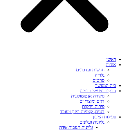
ראשי
אודות
חדשות ועדכונים
גלריה
סרטים
בית המעשר
חרקים וטפילים במזון
סקירה אנטומולוגית
דגים ומוצרי ים
פירות וירקות
דגנים, קטניות ומזון מעובד
פעילות המכון
גליונות ועלונים
גליונות תנובות שדה