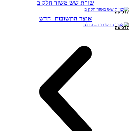
שו"ת שש משזר חלק ב
לרכישה
אוצר התשובות- חדש
לרכישה