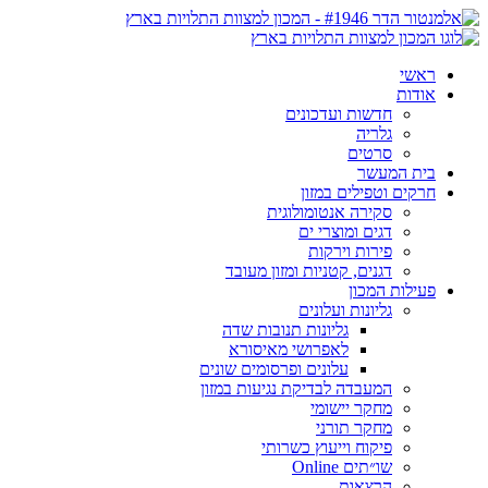
ראשי
אודות
חדשות ועדכונים
גלריה
סרטים
בית המעשר
חרקים וטפילים במזון
סקירה אנטומולוגית
דגים ומוצרי ים
פירות וירקות
דגנים, קטניות ומזון מעובד
פעילות המכון
גליונות ועלונים
גליונות תנובות שדה
לאפרושי מאיסורא
עלונים ופרסומים שונים
המעבדה לבדיקת נגיעות במזון
מחקר יישומי
מחקר תורני
פיקוח וייעוץ כשרותי
שו״תים Online
הרצאות