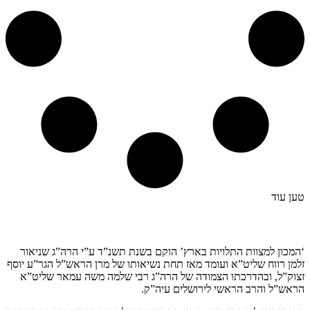
טען עוד
קצת עלינו…
‘המכון למצוות התלויות בארץ’ הוקם בשנת תשנ”ד ע”י הרה”ג שניאור
זלמן רווח שליט”א ועומד מאז תחת נשיאותו של מרן הראש”ל הגר”ע יוסף
זצוק”ל, ובהדרכתו הצמודה של הרה”ג רבי שלמה משה עמאר שליט”א
הראש”ל והרב הראשי לירושלים עיה”ק.