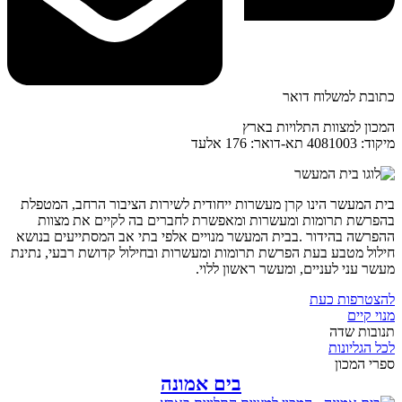
כתובת למשלוח דואר
המכון למצוות התלויות בארץ
מיקוד: 4081003 תא-דואר: 176 אלעד
בית המעשר הינו קרן מעשרות ייחודית לשירות הציבור הרחב, המטפלת
בהפרשת תרומות ומעשרות ומאפשרת לחברים בה לקיים את מצוות
ההפרשה בהידור .בבית המעשר מנויים אלפי בתי אב המסתייעים בנושא
חילול מטבע בעת הפרשת תרומות ומעשרות ובחילול קדושת רבעי, נתינת
מעשר עני לעניים, ומעשר ראשון ללוי.
להצטרפות כעת
מנוי קיים
תנובות שדה
לכל הגליונות
ספרי המכון
בים אמונה