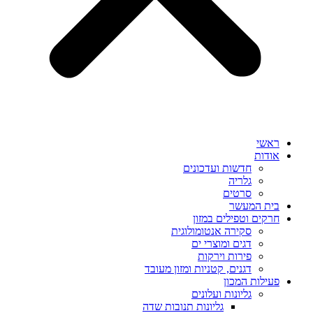
ראשי
אודות
חדשות ועדכונים
גלריה
סרטים
בית המעשר
חרקים וטפילים במזון
סקירה אנטומולוגית
דגים ומוצרי ים
פירות וירקות
דגנים, קטניות ומזון מעובד
פעילות המכון
גליונות ועלונים
גליונות תנובות שדה