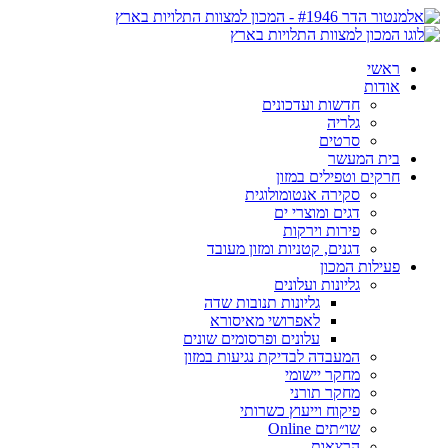
ראשי
אודות
חדשות ועדכונים
גלריה
סרטים
בית המעשר
חרקים וטפילים במזון
סקירה אנטומולוגית
דגים ומוצרי ים
פירות וירקות
דגנים, קטניות ומזון מעובד
פעילות המכון
גליונות ועלונים
גליונות תנובות שדה
לאפרושי מאיסורא
עלונים ופרסומים שונים
המעבדה לבדיקת נגיעות במזון
מחקר יישומי
מחקר תורני
פיקוח וייעוץ כשרותי
שו״תים Online
הרצאות