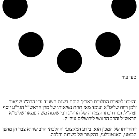
טען עוד
קצת עלינו…
‘המכון למצוות התלויות בארץ’ הוקם בשנת תשנ”ד ע”י הרה”ג שניאור
זלמן רווח שליט”א ועומד מאז תחת נשיאותו של מרן הראש”ל הגר”ע יוסף
זצוק”ל, ובהדרכתו הצמודה של הרה”ג רבי שלמה משה עמאר שליט”א
הראש”ל והרב הראשי לירושלים עיה”ק.
ייחודיותו של המכון הוא, בידע המקצועי וההלכתי הרב שהוא צבר הן מהפן
הבוטני, האנטמולוגי, בהקשר של כשרות והלכה.