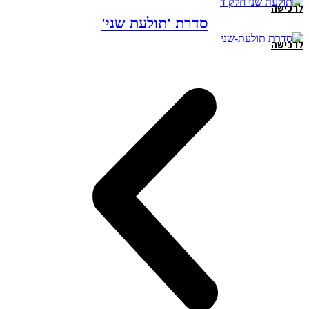
לרכישה
סדרת 'תולעת שני'
לרכישה