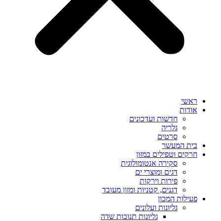
ראשי
אודות
חדשות ועדכונים
גלריה
סרטים
בית המעשר
חרקים וטפילים במזון
סקירה אנטומולוגית
דגים ומוצרי ים
פירות וירקות
דגנים, קטניות ומזון מעובד
פעילות המכון
גליונות ועלונים
גליונות תנובות שדה