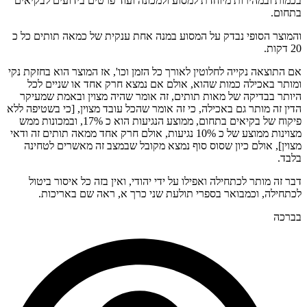
בכמות ובמהירות מיוחדת למסוע ולמכונה ועוד פרטים בידועים לבקיאים
בתחום.
והמוצר הסופי נבדק על המסוע במנה אחת ענקית של כמאה תותים כל כ
20 דקות.
אם התוצאה נקייה לחלוטין לאורך כל הזמן וכו', אז המוצר הוא בחזקת נקי
ומותר באכילה כמות שהוא, אולם אם נמצא חרק אחד או שניים לכל
היותר בבדיקה של מאות תותים, זה אומר שהיה מצוין ובאמת שמעיקר
הדין זה מותר גם באכילה, כי זה אומר שהכל עובד מצוין, [כי בשטיפה ללא
פיקוח של בקיאים בתחום, ממוצע הנגיעות הוא כ 17%, ובמכונות ממש
מצוינות ממוצע של כ 10% נגיעות, אולם חרק אחד ממאה תותים זה ודאי
מצוין], אולם כיון שסוס סוף נמצא מקובל שבמצב זה מאשרים לטחינה
בלבד.
דבר זה מותר לכתחילה ואפילו על ידי יהודי, ואין בזה כל איסור ביטול
לכתחילה, וכמבואר בספרי תולעת שני כרך א, ראה שם באריכות.
בברכה