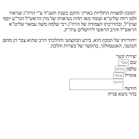
קצת עלינו…
‘המכון למצוות התלויות בארץ’ הוקם בשנת תשנ”ד ע”י הרה”ג שניאור
זלמן רווח שליט”א ועומד מאז תחת נשיאותו של מרן הראש”ל הגר”ע יוסף
זצוק”ל, ובהדרכתו הצמודה של הרה”ג רבי שלמה משה עמאר שליט”א
הראש”ל והרב הראשי לירושלים עיה”ק.
ייחודיותו של המכון הוא, בידע המקצועי וההלכתי הרב שהוא צבר הן מהפן
הבוטני, האנטמולוגי, בהקשר של כשרות והלכה.
יצירת קשר
שם
טלפון
אימייל
הודעה
בחר נושא פנייה