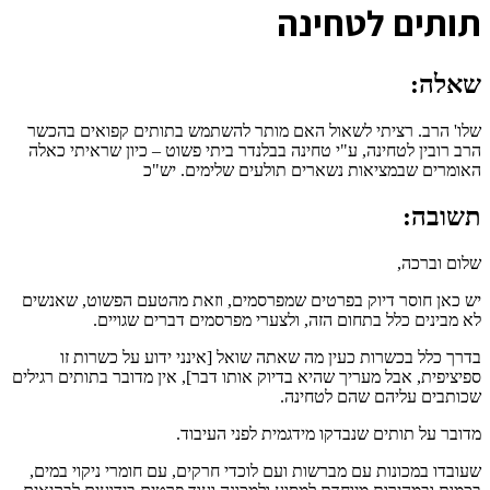
ת
ותים לטחינה
שאלה:
שלו' הרב. רציתי לשאול האם מותר להשתמש בתותים קפואים בהכשר
הרב רובין לטחינה, ע"י טחינה בבלנדר ביתי פשוט – כיון שראיתי כאלה
האומרים שבמציאות נשארים תולעים שלימים. יש"כ
תשובה:
שלום וברכה,
יש כאן חוסר דיוק בפרטים שמפרסמים, וזאת מהטעם הפשוט, שאנשים
לא מבינים כלל בתחום הזה, ולצערי מפרסמים דברים שגויים.
בדרך כלל בכשרות כעין מה שאתה שואל [אינני ידוע על כשרות זו
ספיציפית, אבל מעריך שהיא בדיוק אותו דבר], אין מדובר בתותים רגילים
שכותבים עליהם שהם לטחינה.
מדובר על תותים שנבדקו מידגמית לפני העיבוד.
שעובדו במכונות עם מברשות ועם לוכדי חרקים, עם חומרי ניקוי במים,