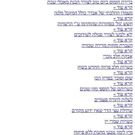
ברירת חומוס ביום טוב לצורך הכנת מאכלי שבת
קרא עוד »
מעמדו ההלכתי של אברך כולל המקבל מלגה
קרא עוד »
חשש 'גזל' בסחורות שהוחרמו ע"י הרשויות
קרא עוד »
'לא ילבש' לצורך סגולה לשידוכים
קרא עוד »
העברת מזוזות מדירה שכורה
קרא עוד »
אבקת חלב נוכרי
קרא עוד »
כשרות חלב פרווה החדש בשוק
קרא עוד »
שום וסוכר בפדיון הבן
קרא עוד »
כשרותם של תוספי מזון שונים
קרא עוד »
לעלות לתורה פעמיים
קרא עוד »
שתילת עצי הדר שאין ידוע מקורם
קרא עוד »
כשרות שמרי יין
קרא עוד »
מיץ לימון טבעי מחנות ללא פיקוח