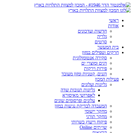
ראשי
אודות
חדשות ועדכונים
גלריה
סרטים
בית המעשר
חרקים וטפילים במזון
סקירה אנטומולוגית
דגים ומוצרי ים
פירות וירקות
דגנים, קטניות ומזון מעובד
פעילות המכון
גליונות ועלונים
גליונות תנובות שדה
לאפרושי מאיסורא
עלונים ופרסומים שונים
המעבדה לבדיקת נגיעות במזון
מחקר יישומי
מחקר תורני
פיקוח וייעוץ כשרותי
שו״תים Online
הרצאות