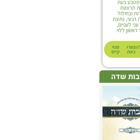
 מטבע בעת
 תרומות
ת ובחילול
רבעי, נתינת
ני לעניים,
ראשון ללוי.
לרכישה
הצטרפות
מנוי
כעת
קיים
בות שדה