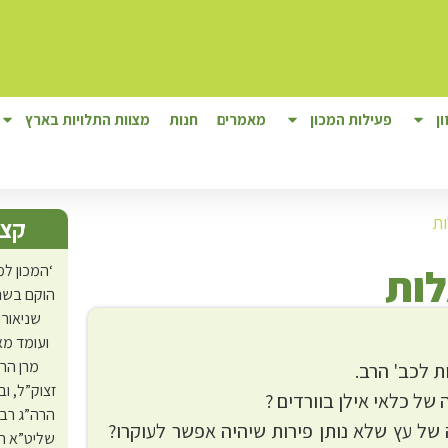
ן
פעילות המכון
מאמרים
חנות
מצוות התלויות בארץ
ת
קצת
לות
‘המכון למ
הוקם בשנת
שניאור 
ועומד מא
מרן הר
ת לכב' הרב.
זצוק”ל, ו
 של כלאי אילן בוורדים ?
הרה”ג רב
 של עץ שלא נותן פירות שיהיה אפשר לעוקרו?
שליט”א ה