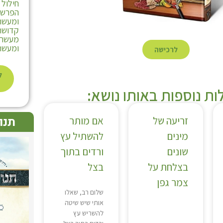
חילול
הפרשת
ומעשרו
קדושת 
מעשר ע
ומעשר 
לרכישה
ל
ת נוספות באותו נושא:
תנו
זריעה של
אם מותר
מינים
להשתיל עץ
שונים
ורדים בתוך
בצלחת על
בצל
צמר גפן
שלום רב, שאלו
אותי שיש שיטה
להשריש עץ