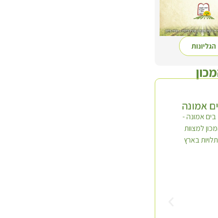
הגליונות
מכון
ם אמונה
סדרת 'השדה'
תולעת שני
ד' כרכים
חלק א