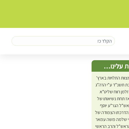
 עלינו…
צוות התלויות בארץ’
 תשנ”ד ע”י הרה”ג
זלמן רווח שליט”א
ז תחת נשיאותו של
אש”ל הגר”ע יוסף
בהדרכתו הצמודה של
י שלמה משה עמאר
ראש”ל והרב הראשי