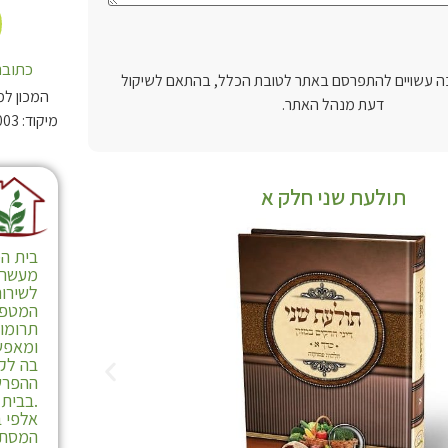
כתובת
 עשויים להתפרסם באתר לטובת הכלל, בהתאם לשיקול
המכון למ
דעת מנהל האתר.
תולעת שני חלק א
בית המ
מעשרות
לשירות
המטפל
תרומו
ומאפש
בה לקי
ההפרש
.בבית 
אלפי ב
המסתי