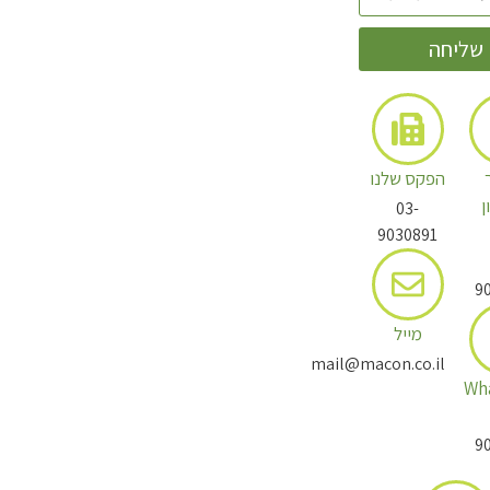
שליחה
הפקס שלנו
ן
03-
9030891
9
מייל
mail@macon.co.il
Wh
9