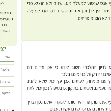
למשל יש לנו עץ אגס שנטוע למעלה מ10 שנים ולא הוציא פרי
ליר
יחה אין לו) וכן אתרוג שקיים (מזרע) למעלה
ייחודיותו
 לא הוציא פרחים
המקצועי 
צבר ה
האנטמו
כש
יצ
 לדיון ההלכתי חשוב לידע כי אכן ורדים הם
ולם זה רק על בני מינם בלבד.
ץ עם מומחה, לעיתים אכן עץ יכול שלא להניב
 טעמים. ולעיתים בתיקון או בטיפול נכון יכול לתת
איננו נותן פרי יהיה מותר לעוקרו. אולם נכון וצריך
וזהירות בהכרעה קודם עקירת עצים.