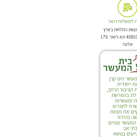
 למשלוח דואר
צוות התלויות בארץ
מיקוד: 4081003 תא-דואר: 176
אלעד
תולעת שני חלק ב
עשר הינו קרן
 ייחודית
 הציבור הרחב,
ת בהפרשת
ת ומעשרות
רת לחברים
ים את מצוות
ה בהידור
המעשר מנויים
תי אב
יעים בנושא