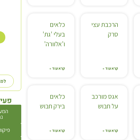
הרכבת עצי
כלאים
סרק
בעלי 'גת'
ו'אלוורה'
קרא עוד »
קרא עוד »
למע
אגס מורכב
כלאים
פעיל
על חבוש
בירק חבוש
המע
נג
פיקוח
קרא עוד »
קרא עוד »