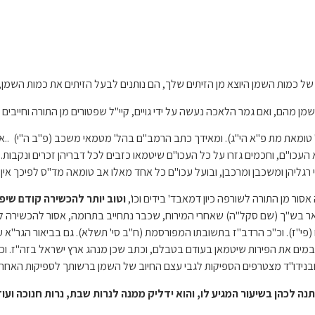
ות השמן היוצא מן הזיתים שלך, הם נותנים לבעל הזיתים את כמות השמן, מבית 
 מהם, ואם גמר הלאכה נעשה על ידי גויים, קיי"ל שפטורים מן התורה וחייבים 
 טומאת מת פ"א הי"ג). ומאידך כתב הרמב"ם בהל' מטמאי משכב (פ"ב ה"י) ..אבל
העכו"ם, וחכמים גזרו על כל העכו"ם שיטמאו כזבים לכל דבריהן זכרים ונקבות. 
 רגליהן ומשכבן ומרכבן, ובועל עכו"ם כל אחד מאלו אב טומאה מד"ס לפיכך אין 
ור מן התורה לשורפה כיון דמאבד' בידים וכו',
וטוב יותר להכשירה קודם שיפ
 וביאר בש"ך (שם סקל"ה) שאחרי המירוח, שכבר נתחייב בתרומה, אסור להכשיר
(פי"ז). וכ"כ הרדב"ז בתשובתו המפורסמת (ח"ב סי' תשלא). גם בביאור הגר"א ע
ר במים את הפירות שיטמאן בעודם בטבלם, וכתב שכן מנהג ארץ ישראל בזה"ז. 
. ובנידו"ד מצטרפים הספיקות לגבי עצם החיוב של השמן ברשותך לספיקות האחרי
 לכהן בשיעור המגיע לו, והוא ידליק ממנה לנרות שבת, נרות חנוכה ועוד