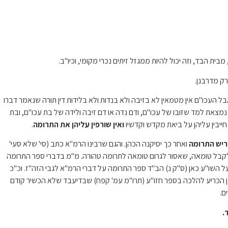
הבד, וזה יכול להיות ממגזל זיתים נכרי מקומי, וכיו"ב.
רק מדרבנן.
 העכו"ם אין מטמאין לא בזיבה ולא בנדות ולא בלידות דין תורה שנאמר דברו
נמצאת למד שזובו של עכו"ם, ודם נדה או דם זיבה ולידה של בת עכו"ם, ובת
חייבין עליהן על ביאת מקדש וקדשיו
ואין שורפין עליהן את התרומה
.
ריש התרומה
ואחר כך יסיקנה הכהן. והגם שרבינו הרמ"א כתב (סי' שלא סעי'
ה לקבל טומאה, שאסור לגרום טומאה לתרומה טהורה. מ"מ בדברי ספר התרומה
ל השו"ע כאן (ס"ק נ) הב"ד ספר התרומה על דברי הרמ"א לגבי הזה"ז. וכ"כ
וכן הכריע להלכה בספר חזו"ע (תרו"מ עמ' קפח) שבדיעבד שלא הכשיר קודם
ם.
.