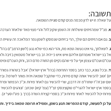
תשובה:
על שאלה זו יש לדון מכמה פנים קודם סוגיית הטומאה.
א
. מנ"ל שמהזיתים ששלחת זה השמן שקיבלת? והרי מצוי מאד שלאחר הערכה של כמ
ב
. גם אם הזיתים הם שלך, הרי בזיתים שנמסקו לשמן גמר המלאכה זה עשיית השמן
ג
. לשאלתך, גוי אינו נעשה טמא מת, והרי הוא כמי שלא נגע (לשון הרמב"ם בהל'
אל בני ישראל ואמרתם אליהם איש איש כי יהיה זב בני ישראל מטמאין בזיבה ולא 
עכו"ם ועכו"ם עצמן אף על פי שהם נקיים מן התורה מדם הזב, ורוק העכו"ם ומימי
ד.
ובכל גוונא, כבר כתב בספר התרומה (בהל' ארץ ישראל) 'אבל בטהורה גמורה אס
יט) 'וטוב להכשיר אותה קודם מירוח, כדי שתקבל טומאה ויהיה מותר לשרפה'.
שם שבזה"ז שתרו"מ זה דרבנן, שרי להכשיר גם לאחר מירוח. וכ"כ הכפתור ופרח 
בספר ארץ ישראל להגרי"מ טוקוצינסקי זצ"ל (עמ' קיא) שכתב: 'ונוהגים להכשי
מירוח יכול להכשיר לאחר מירוח וכ"כ בספרי קצירת השדה (כרך ב פט"ו סעי' יג)
על כן למעשה, קודם ההפרשה תגע בשמן, וממילא תרומה טמאה בידיך. ותתנה