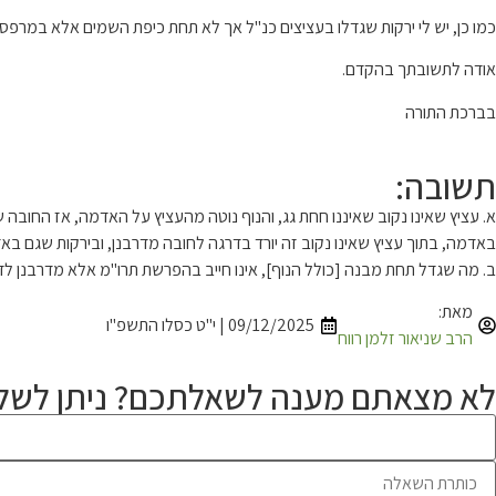
כמו כן, יש לי ירקות שגדלו בעציצים כנ"ל אך לא תחת כיפת השמים אלא במרפ
אודה לתשובתך בהקדם.
בברכת התורה
תשובה:
א. עציץ שאינו נקוב שאיננו חחת גג, והנוף נוטה מהעציץ על האדמה, אז החובה
באדמה, בתוך עציץ שאינו נקוב זה יורד בדרגה לחובה מדרבנן, ובירקות שגם באד
ב. מה שגדל תחת מבנה [כולל הנוף], אינו חייב בהפרשת תרו"מ אלא מדרבנן לד
מאת:
09/12/2025 | י"ט כסלו התשפ"ו
הרב שניאור זלמן רווח
לא מצאתם מענה לשאלתכם? ניתן לשלו