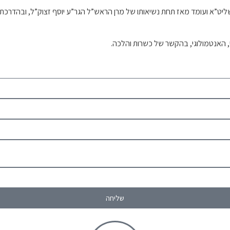
וח שליט”א ועומד מאז תחת נשיאותו של מרן הראש”ל הגר”ע יוסף זצוק”ל, ובה
י, האנטמולוגי, בהקשר של כשרות והלכה.
שליחה