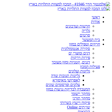
ראשי
אודות
חדשות ועדכונים
גלריה
סרטים
בית המעשר
חרקים וטפילים במזון
סקירה אנטומולוגית
דגים ומוצרי ים
פירות וירקות
דגנים, קטניות ומזון מעובד
פעילות המכון
גליונות ועלונים
גליונות תנובות שדה
לאפרושי מאיסורא
עלונים ופרסומים שונים
המעבדה לבדיקת נגיעות במזון
מחקר יישומי
מחקר תורני
פיקוח וייעוץ כשרותי
שו״תים Online
הרצאות