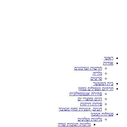
ראשי
אודות
חדשות ועדכונים
גלריה
סרטים
בית המעשר
חרקים וטפילים במזון
סקירה אנטומולוגית
דגים ומוצרי ים
פירות וירקות
דגנים, קטניות ומזון מעובד
פעילות המכון
גליונות ועלונים
גליונות תנובות שדה