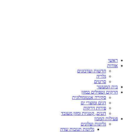
ראשי
אודות
חדשות ועדכונים
גלריה
סרטים
בית המעשר
חרקים וטפילים במזון
סקירה אנטומולוגית
דגים ומוצרי ים
פירות וירקות
דגנים, קטניות ומזון מעובד
פעילות המכון
גליונות ועלונים
גליונות תנובות שדה