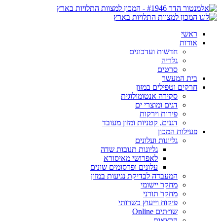
ראשי
אודות
חדשות ועדכונים
גלריה
סרטים
בית המעשר
חרקים וטפילים במזון
סקירה אנטומולוגית
דגים ומוצרי ים
פירות וירקות
דגנים, קטניות ומזון מעובד
פעילות המכון
גליונות ועלונים
גליונות תנובות שדה
לאפרושי מאיסורא
עלונים ופרסומים שונים
המעבדה לבדיקת נגיעות במזון
מחקר יישומי
מחקר תורני
פיקוח וייעוץ כשרותי
שו״תים Online
הרצאות